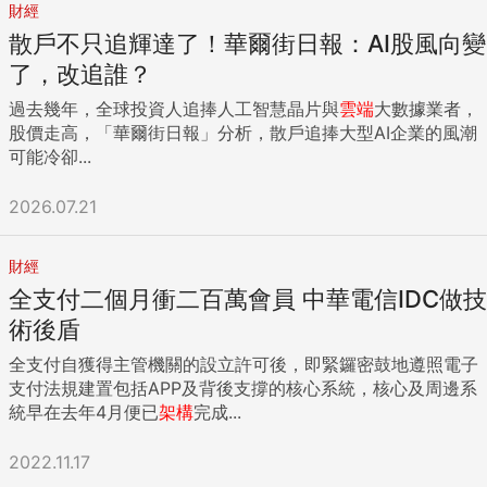
財經
散戶不只追輝達了！華爾街日報：AI股風向變
了，改追誰？
過去幾年，全球投資人追捧人工智慧晶片與
雲端
大數據業者，
股價走高，「華爾街日報」分析，散戶追捧大型AI企業的風潮
可能冷卻...
2026.07.21
財經
全支付二個月衝二百萬會員 中華電信IDC做技
術後盾
全支付自獲得主管機關的設立許可後，即緊鑼密鼓地遵照電子
支付法規建置包括APP及背後支撐的核心系統，核心及周邊系
統早在去年4月便已
架構
完成...
2022.11.17