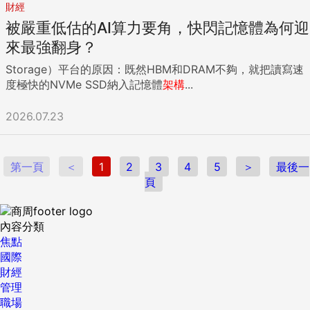
財經
被嚴重低估的AI算力要角，快閃記憶體為何迎
來最強翻身？
Storage）平台的原因：既然HBM和DRAM不夠，就把讀寫速
度極快的NVMe SSD納入記憶體
架構
...
2026.07.23
第一頁
＜
1
2
3
4
5
＞
最後一
頁
內容分類
焦點
國際
財經
管理
職場