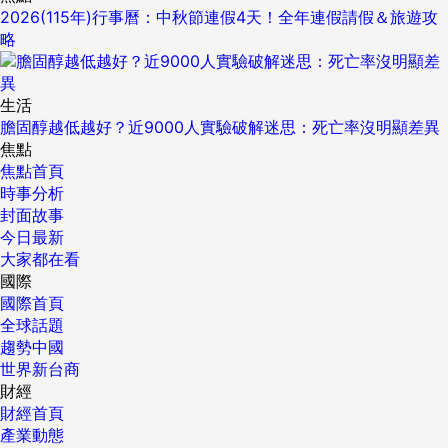
2026(115年)行事曆：中秋節連假4天！全年連假請假＆旅遊攻
略
生活
膽固醇越低越好？近9000人實驗破解迷思：死亡率沒明顯差異
焦點
焦點首頁
時事分析
封面故事
今日最新
大家都在看
國際
國際首頁
全球話題
趨勢中國
世界新台商
財經
財經首頁
產業動態