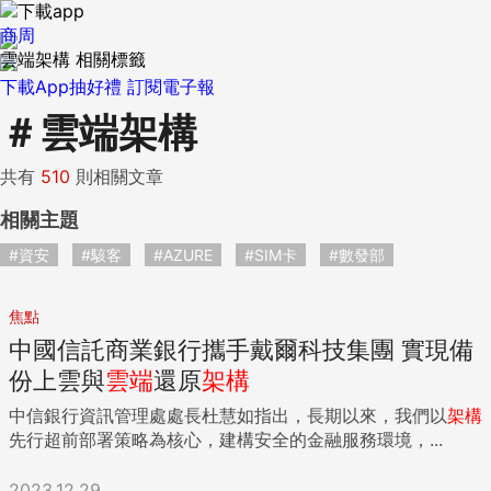
商周
雲端架構 相關標籤
下載App抽好禮
訂閱電子報
＃
雲端架構
共有
510
則相關文章
相關主題
#資安
#駭客
#AZURE
#SIM卡
#數發部
焦點
中國信託商業銀行攜手戴爾科技集團 實現備
份上雲與
雲端
還原
架構
中信銀行資訊管理處處長杜慧如指出，長期以來，我們以
架構
先行超前部署策略為核心，建構安全的金融服務環境，...
2023.12.29