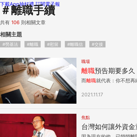
下載App抽好禮
訂閱電子報
＃
離職手續
共有
106
則相關文章
相關主題
#勞基法
#離職
#慰留
#離職信
#交接
職場
離職
預告期要多久
而
離職
2021.11.17
焦點
台灣如何讓外資金
因為現在的他，已悄悄離