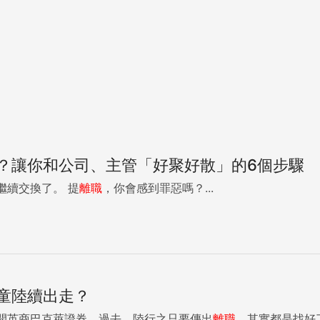
？讓你和公司、主管「好聚好散」的6個步驟
就代表：你不想再繼續交換了。 提
離職
，你會感到罪惡嗎？...
童陸續出走？
開英商巴克萊證券，過去，陸行之只要傳出
離職
，其實都是找好了