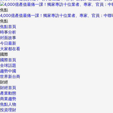
焦點
4,000億產值最痛一課！獨家專訪十位業者、專家、官員：中
焦點
焦點首頁
時事分析
封面故事
今日最新
大家都在看
國際
國際首頁
全球話題
趨勢中國
世界新台商
財經
財經首頁
產業動態
商業趨勢
焦點人物
投資理財