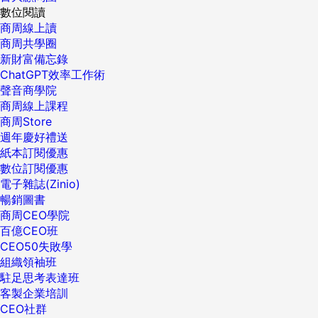
數位閱讀
商周線上讀
商周共學圈
新財富備忘錄
ChatGPT效率工作術
聲音商學院
商周線上課程
商周Store
週年慶好禮送
紙本訂閱優惠
數位訂閱優惠
電子雜誌(Zinio)
暢銷圖書
商周CEO學院
百億CEO班
CEO50失敗學
組織領袖班
駐足思考表達班
客製企業培訓
CEO社群