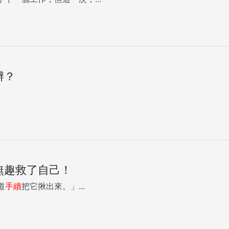
辦？
無趣救了自己！
道
手續
把它揪出來。」...