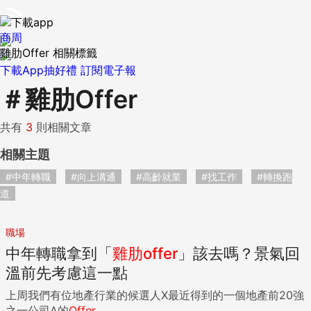
商周
雞肋Offer 相關標籤
下載App抽好禮
訂閱電子報
＃
雞肋Offer
共有
3
則相關文章
相關主題
#中年轉職
#向上溝通
#高齡就業
#找工作
#轉換跑
道
職場
中年轉職拿到「
雞肋
offer
」該去嗎？景氣回
溫前先考慮這一點
上周我們有位地產行業的候選人X最近得到的一個地產前20強
之一公司A的
Offer
。...