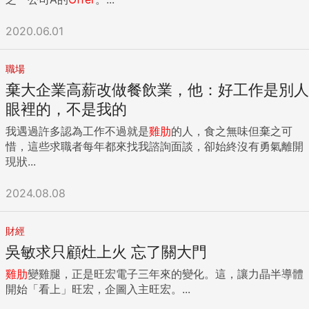
2020.06.01
職場
棄大企業高薪改做餐飲業，他：好工作是別人
眼裡的，不是我的
我遇過許多認為工作不過就是
雞肋
的人，食之無味但棄之可
惜，這些求職者每年都來找我諮詢面談，卻始終沒有勇氣離開
現狀...
2024.08.08
財經
吳敏求只顧灶上火 忘了關大門
雞肋
變雞腿，正是旺宏電子三年來的變化。這，讓力晶半導體
開始「看上」旺宏，企圖入主旺宏。...