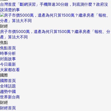
台灣首度「斷網演習」手機降速30分鐘，到底測什麼？政府沒
說清楚的事
財經
房子市價5000萬，遺產為何只算1500萬？繼承房產「報稅、分
產」算法大不同
焦點
焦點首頁
時事分析
封面故事
今日最新
大家都在看
國際
國際首頁
全球話題
趨勢中國
世界新台商
財經
財經首頁