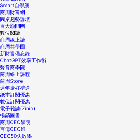
Smart自學網
商周財富網
圓桌趨勢論壇
百大顧問團
數位閱讀
商周線上讀
商周共學圈
新財富備忘錄
ChatGPT效率工作術
聲音商學院
商周線上課程
商周Store
週年慶好禮送
紙本訂閱優惠
數位訂閱優惠
電子雜誌(Zinio)
暢銷圖書
商周CEO學院
百億CEO班
CEO50失敗學