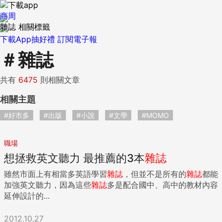
商周
雜誌 相關標籤
下載App抽好禮
訂閱電子報
＃
雜誌
共有
6475
則相關文章
相關主題
#好市多
#出版
#小說
#文學
#MOMO
職場
想拯救英文聽力 最推薦的3本
雜誌
雖然市面上有相當多英語學習
雜誌
，但並不是所有的
雜誌
都能
加強英文聽力，因為這些
雜誌
多是配合國中、高中的教材內容
延伸設計的...
2012.10.27