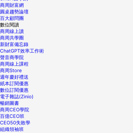
商周財富網
圓桌趨勢論壇
百大顧問團
數位閱讀
商周線上讀
商周共學圈
新財富備忘錄
ChatGPT效率工作術
聲音商學院
商周線上課程
商周Store
週年慶好禮送
紙本訂閱優惠
數位訂閱優惠
電子雜誌(Zinio)
暢銷圖書
商周CEO學院
百億CEO班
CEO50失敗學
組織領袖班