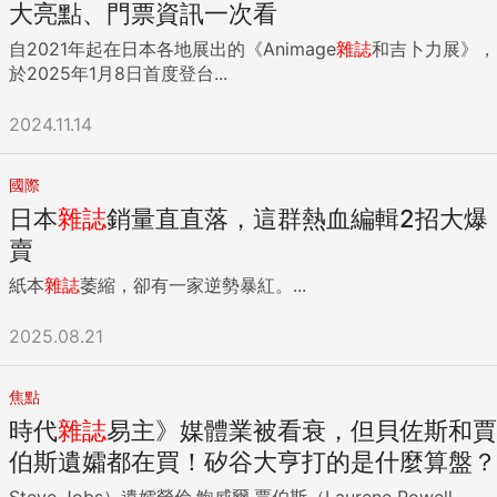
大亮點、門票資訊一次看
自2021年起在日本各地展出的《Animage
雜誌
和吉卜力展》，
於2025年1月8日首度登台...
2024.11.14
國際
日本
雜誌
銷量直直落，這群熱血編輯2招大爆
賣
紙本
雜誌
萎縮，卻有一家逆勢暴紅。...
2025.08.21
焦點
時代
雜誌
易主》媒體業被看衰，但貝佐斯和賈
伯斯遺孀都在買！矽谷大亨打的是什麼算盤？
Steve Jobs）遺孀勞倫·鮑威爾·賈伯斯（Laurene Powell