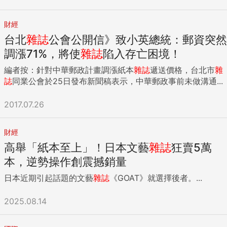
財經
台北
雜誌
公會公開信》致小英總統：郵資突然
調漲71%，將使
雜誌
陷入存亡困境！
編者按：針對中華郵政計畫調漲紙本
雜誌
遞送價格，台北市
雜
誌
同業公會於25日發布新聞稿表示，中華郵政事前未做溝通...
2017.07.26
財經
高舉「紙本至上」！日本文藝
雜誌
狂賣5萬
本，逆勢操作創震撼銷量
日本近期引起話題的文藝
雜誌
《GOAT》就選擇後者。...
2025.08.14