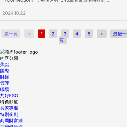
2024.10.22
第一頁
＜
1
2
3
4
5
＞
最後一
頁
內容分類
焦點
國際
財經
管理
職場
共好ESG
特色頻道
名家專欄
特別企劃
商周財富網
良醫健康網