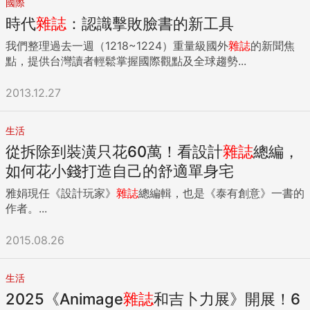
國際
時代
雜誌
：認識擊敗臉書的新工具
我們整理過去一週（1218~1224）重量級國外
雜誌
的新聞焦
點，提供台灣讀者輕鬆掌握國際觀點及全球趨勢...
2013.12.27
生活
從拆除到裝潢只花60萬！看設計
雜誌
總編，
如何花小錢打造自己的舒適單身宅
雅娟現任《設計玩家》
雜誌
總編輯，也是《泰有創意》一書的
作者。...
2015.08.26
生活
2025《Animage
雜誌
和吉卜力展》開展！6