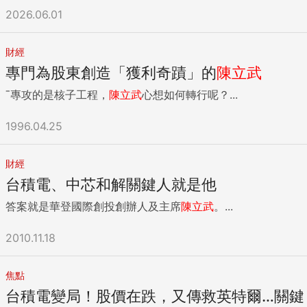
2026.06.01
財經
專門為股東創造「獲利奇蹟」的
陳立武
ˉ專攻的是核子工程，
陳立武
心想如何轉行呢？...
1996.04.25
財經
台積電、中芯和解關鍵人就是他
答案就是華登國際創投創辦人及主席
陳立武
。...
2010.11.18
焦點
台積電變局！股價在跌，又傳救英特爾…關鍵