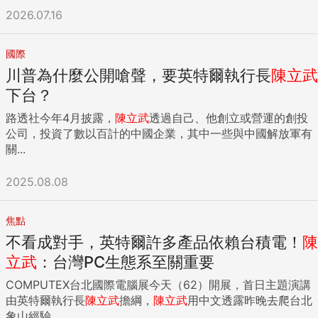
2026.07.16
國際
川普為什麼公開嗆聲，要英特爾執行長
陳立武
下台？
路透社今年4月披露，
陳立武
透過自己、他創立或營運的創投
公司，投資了數以百計的中國企業，其中一些與中國解放軍有
關...
2025.08.08
焦點
不看成對手，英特爾許多產品依賴台積電！
陳
立武
：台灣PC生態系至關重要
COMPUTEX台北國際電腦展今天（62）開展，首日主題演講
由英特爾執行長
陳立武
擔綱，
陳立武
用中文透露昨晚去爬台北
象山經驗...