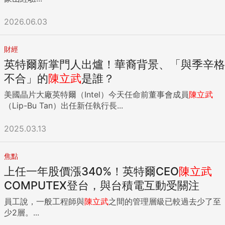
2026.06.03
財經
英特爾新掌門人出爐！華裔背景、「與季辛格
不合」的
陳立武
是誰？
美國晶片大廠英特爾（Intel）今天任命前董事會成員
陳立武
（Lip-Bu Tan）出任新任執行長...
2025.03.13
焦點
上任一年股價漲340%！英特爾CEO
陳立武
COMPUTEX登台，與台積電互動受關注
員工說，一般工程師與
陳立武
之間的管理層級已較過去少了至
少2層。...