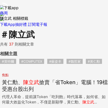
商周
陳立武 相關標籤
下載App抽好禮
訂閱電子報
＃
陳立武
共有
37
則相關文章
相關主題
#英特爾
#COMPUTEX
#蘇姿丰
#魏哲家
#黃仁勳
焦點
黃仁勳、
陳立武
搶賣「省Token」電腦！19檔
受惠台股出列
代理人革命，提前讓Token「吃到飽」時代落幕，如何省、如
何最大效益化Token，不僅是新顯學，黃仁勳、
陳立武
...