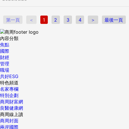
第一頁
＜
1
2
3
4
＞
最後一頁
內容分類
焦點
國際
財經
管理
職場
共好ESG
特色頻道
名家專欄
特別企劃
商周財富網
良醫健康網
商周線上讀
商周封面
兩岸國際