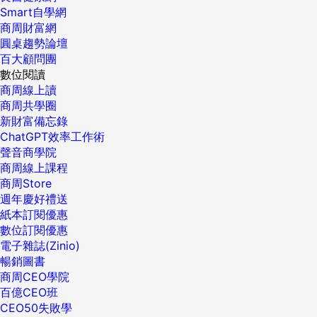
Smart自學網
商周財富網
圓桌趨勢論壇
百大顧問團
數位閱讀
商周線上讀
商周共學圈
新財富備忘錄
ChatGPT效率工作術
聲音商學院
商周線上課程
商周Store
週年慶好禮送
紙本訂閱優惠
數位訂閱優惠
電子雜誌(Zinio)
暢銷圖書
商周CEO學院
百億CEO班
CEO50失敗學