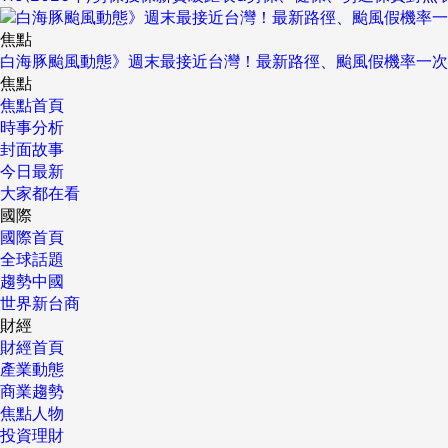
焦點
白海豚颱風動態》週末最接近台灣！最新路徑、颱風假機率一次
焦點
焦點首頁
時事分析
封面故事
今日最新
大家都在看
國際
國際首頁
全球話題
趨勢中國
世界新台商
財經
財經首頁
產業動態
商業趨勢
焦點人物
投資理財