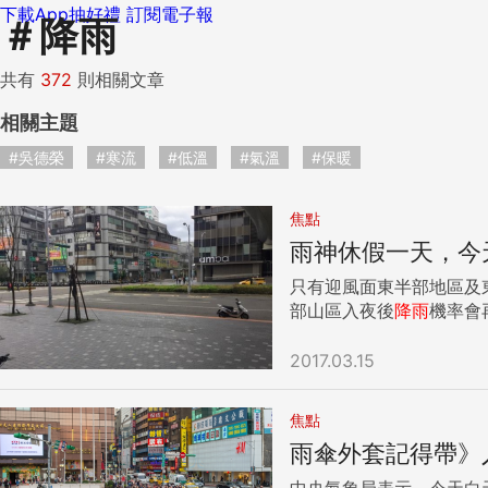
下載App抽好禮
訂閱電子報
＃
降雨
共有
372
則相關文章
相關主題
#吳德榮
#寒流
#低溫
#氣溫
#保暖
焦點
雨神休假一天，今
只有迎風面東半部地區及
部山區入夜後
降雨
機率會再
2017.03.15
焦點
雨傘外套記得帶》
中央氣象局表示，今天白