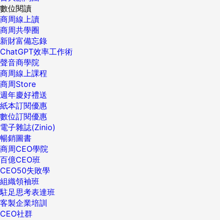
數位閱讀
商周線上讀
商周共學圈
新財富備忘錄
ChatGPT效率工作術
聲音商學院
商周線上課程
商周Store
週年慶好禮送
紙本訂閱優惠
數位訂閱優惠
電子雜誌(Zinio)
暢銷圖書
商周CEO學院
百億CEO班
CEO50失敗學
組織領袖班
駐足思考表達班
客製企業培訓
CEO社群