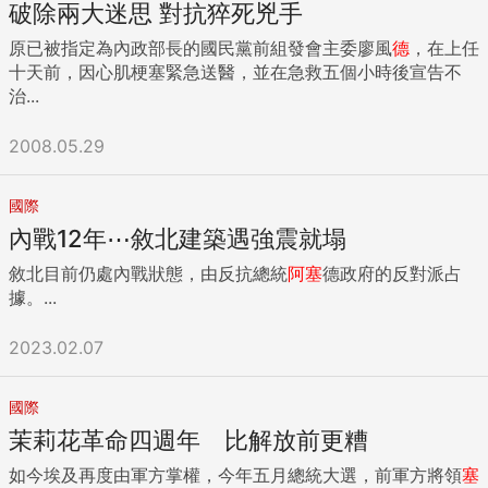
破除兩大迷思 對抗猝死兇手
原已被指定為內政部長的國民黨前組發會主委廖風
德
，在上任
十天前，因心肌梗塞緊急送醫，並在急救五個小時後宣告不
治...
2008.05.29
國際
內戰12年⋯敘北建築遇強震就塌
敘北目前仍處內戰狀態，由反抗總統
阿
塞
德政府的反對派占
據。...
2023.02.07
國際
茉莉花革命四週年 比解放前更糟
如今埃及再度由軍方掌權，今年五月總統大選，前軍方將領
塞