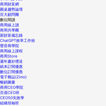
商周財富網
圓桌趨勢論壇
百大顧問團
數位閱讀
商周線上讀
商周共學圈
新財富備忘錄
ChatGPT效率工作術
聲音商學院
商周線上課程
商周Store
週年慶好禮送
紙本訂閱優惠
數位訂閱優惠
電子雜誌(Zinio)
暢銷圖書
商周CEO學院
百億CEO班
CEO50失敗學
組織領袖班