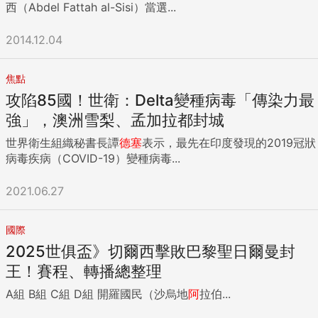
西（Abdel Fattah al-Sisi）當選...
2014.12.04
焦點
攻陷85國！世衛：Delta變種病毒「傳染力最
強」，澳洲雪梨、孟加拉都封城
世界衛生組織秘書長譚
德
塞
表示，最先在印度發現的2019冠狀
病毒疾病（COVID-19）變種病毒...
2021.06.27
國際
2025世俱盃》切爾西擊敗巴黎聖日爾曼封
王！賽程、轉播總整理
A組 B組 C組 D組 開羅國民（沙烏地
阿
拉伯...