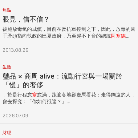
焦點
眼見，信不信？
被施放毒氣的城鎮，目前在反抗軍控制之下，因此，放毒的凶
手矛頭指向執政的巴夏政府，乃至趕不下台的總統
阿
塞
德
...
2013.08.29
生活
璽品 × 商周 alive：流動行宮與一場關於
「慢」的奢侈
，於是行程愈
塞
愈滿，跑遍各地卻走馬看花；走得夠遠的人，
會去探究：「你如何抵達？」...
2026.07.09
財經