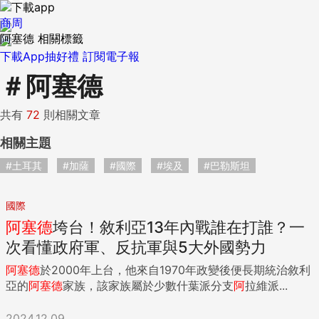
商周
阿塞德 相關標籤
下載App抽好禮
訂閱電子報
＃
阿塞德
共有
72
則相關文章
相關主題
#土耳其
#加薩
#國際
#埃及
#巴勒斯坦
國際
阿
塞
德
垮台！敘利亞13年內戰誰在打誰？一
次看懂政府軍、反抗軍與5大外國勢力
阿
塞
德
於2000年上台，他來自1970年政變後便長期統治敘利
亞的
阿
塞
德
家族，該家族屬於少數什葉派分支
阿
拉維派...
2024.12.09