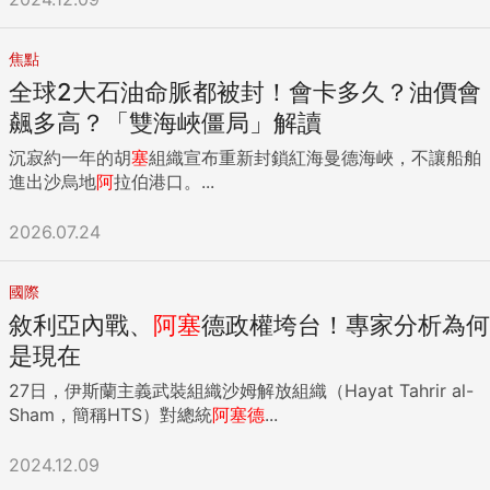
焦點
全球2大石油命脈都被封！會卡多久？油價會
飆多高？「雙海峽僵局」解讀
沉寂約一年的胡
塞
組織宣布重新封鎖紅海曼德海峽，不讓船舶
進出沙烏地
阿
拉伯港口。...
2026.07.24
國際
敘利亞內戰、
阿
塞
德政權垮台！專家分析為何
是現在
27日，伊斯蘭主義武裝組織沙姆解放組織（Hayat Tahrir al-
Sham，簡稱HTS）對總統
阿
塞
德
...
2024.12.09