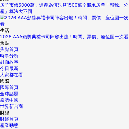
房子市價5000萬，遺產為何只算1500萬？繼承房產「報稅、分
產」算法大不同
生活
2026 AAA頒獎典禮卡司陣容出爐！時間、票價、座位圖一次看
焦點
焦點首頁
時事分析
封面故事
今日最新
大家都在看
國際
國際首頁
全球話題
趨勢中國
世界新台商
財經
財經首頁
產業動態