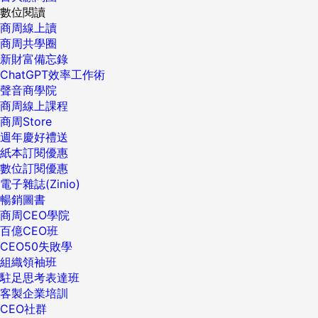
數位閱讀
商周線上讀
商周共學圈
新財富備忘錄
ChatGPT效率工作術
聲音商學院
商周線上課程
商周Store
週年慶好禮送
紙本訂閱優惠
數位訂閱優惠
電子雜誌(Zinio)
暢銷圖書
商周CEO學院
百億CEO班
CEO50失敗學
組織領袖班
駐足思考表達班
客製企業培訓
CEO社群