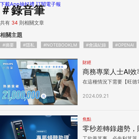
下載App抽好禮
訂閱電子報
＃
錄音筆
共有
34
則相關文章
相關主題
#摘要
#隱私
#NOTEBOOKLM
#會議紀錄
#OPENAI
財經
商務專業人士AI效率
在這種情況下需要【旺德電通
2024.09.21
焦點
零秒差轉錄趨勢，
工欲善其事，必先利其器，他