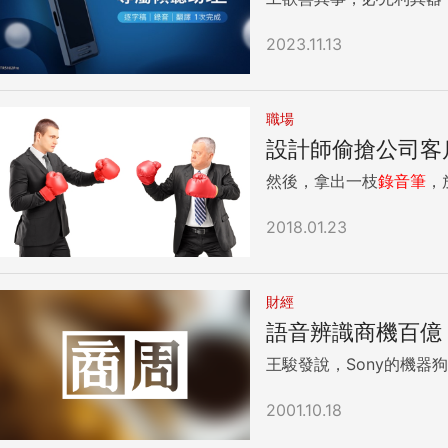
2023.11.13
職場
設計師偷搶公司客
然後，拿出一枝
錄音筆
，
2018.01.23
財經
語音辨識商機百億
王駿發說，Sony的機
2001.10.18