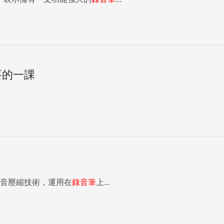
要的一課
語音壓縮技術，運用在
錄音筆
上...