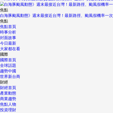
焦點
白海豚颱風動態》週末最接近台灣！最新路徑、颱風假機率一次
焦點
焦點首頁
時事分析
封面故事
今日最新
大家都在看
國際
國際首頁
全球話題
趨勢中國
世界新台商
財經
財經首頁
產業動態
商業趨勢
焦點人物
投資理財