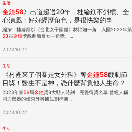
生活
金鐘
58
》出道超過20年，桂綸鎂不斜槓、全
心演戲：好好經歷角色，是很快樂的事
編按：桂綸鎂以《台北女子圖鑑》林怡姍一角，入圍2023年第
58
屆
金鐘
獎戲劇節目女主角獎。...
2023.10.22
生活
《村裡來了個暴走女外科》奪
金鐘
58
戲劇節
目獎！醫生不是神，憑什麼背負他人生命？
2023年第
58
屆
金鐘
獎8大動人時刻、完整得獎名單 曾經人稱
開刀機器的優秀外科醫生劉梓旭...
2023.10.22
生活