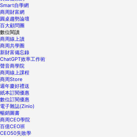
Smart自學網
商周財富網
圓桌趨勢論壇
百大顧問團
數位閱讀
商周線上讀
商周共學圈
新財富備忘錄
ChatGPT效率工作術
聲音商學院
商周線上課程
商周Store
週年慶好禮送
紙本訂閱優惠
數位訂閱優惠
電子雜誌(Zinio)
暢銷圖書
商周CEO學院
百億CEO班
CEO50失敗學