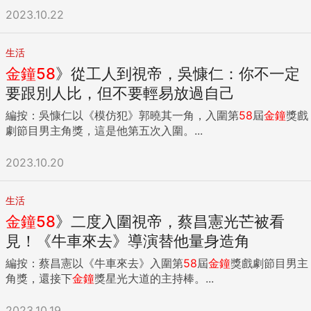
2023.10.22
生活
金鐘
58
》從工人到視帝，吳慷仁：你不一定
要跟別人比，但不要輕易放過自己
編按：吳慷仁以《模仿犯》郭曉其一角，入圍第
58
屆
金鐘
獎戲
劇節目男主角獎，這是他第五次入圍。...
2023.10.20
生活
金鐘
58
》二度入圍視帝，蔡昌憲光芒被看
見！《牛車來去》導演替他量身造角
編按：蔡昌憲以《牛車來去》入圍第
58
屆
金鐘
獎戲劇節目男主
角獎，還接下
金鐘
獎星光大道的主持棒。...
2023.10.19