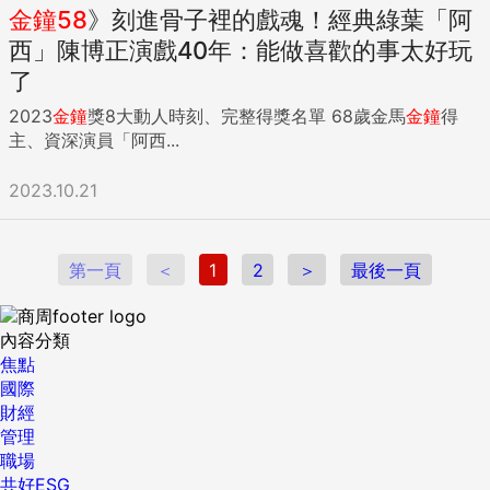
金鐘
58
》刻進骨子裡的戲魂！經典綠葉「阿
西」陳博正演戲40年：能做喜歡的事太好玩
了
2023
金鐘
獎8大動人時刻、完整得獎名單 68歲金馬
金鐘
得
主、資深演員「阿西...
2023.10.21
第一頁
＜
1
2
＞
最後一頁
內容分類
焦點
國際
財經
管理
職場
共好ESG