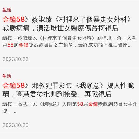
生活
金鐘
58
》蔡淑臻《村裡來了個暴走女外科》
戰勝病痛，演活厭世女醫療傷路摘視后
編按：蔡淑臻以《村裡來了個暴走女外科》劉梓旭一角，入圍
第
58
屆
金鐘
獎戲劇節目女主角獎，最終成功摘下視后寶座...
2023.10.22
生活
金鐘
58
》邪教犯罪影集《我願意》揭人性脆
弱，高慧君從批判到接受、再戰視后
編按：高慧君以《我願意》入圍第
58
屆
金鐘
獎戲劇節目女主角
獎。...
2023.10.20