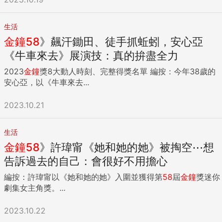
生活
金鐘
58
》飆汗鋤田、徒手抓蚯蚓，安心亞
《牛車來去》展演技：真的拚盡全力
2023
金鐘
獎8大動人時刻、完整得獎名單 編按：今年38歲的
安心亞，以《牛車來去...
2023.10.21
生活
金鐘
58
》許瑋甯《她和她的她》被掏空⋯想
告訴過去的自己：會很好不用擔心
編按：許瑋甯以《她和她的她》入圍並獲得第
58
屆
金鐘
獎迷你
劇集女主角獎。...
2023.10.22