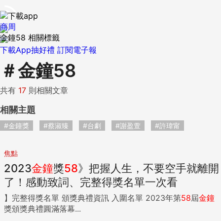
商周
金鐘58 相關標籤
下載App抽好禮
訂閱電子報
＃
金鐘58
共有
17
則相關文章
相關主題
#金鐘獎
#蔡淑臻
#台劇
#謝盈萱
#許瑋甯
焦點
2023
金鐘
獎
58
》把握人生，不要空手就離開
了！感動致詞、完整得獎名單一次看
】完整得獎名單 頒獎典禮資訊 入圍名單 2023年第
58
屆
金鐘
獎頒獎典禮圓滿落幕...