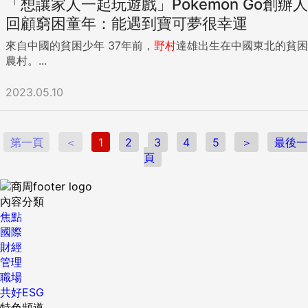
「想讓家人一起玩遊戲」Pokemon Go創辦人
回顧窮困童年：能遇到寶可夢很幸運
來自中國的貧困少年 37年前，
野村
達雄出生在中國東北的貧困
農村。...
2023.05.10
第一頁
＜
1
2
3
4
5
＞
最後一
頁
內容分類
焦點
國際
財經
管理
職場
共好ESG
特色頻道