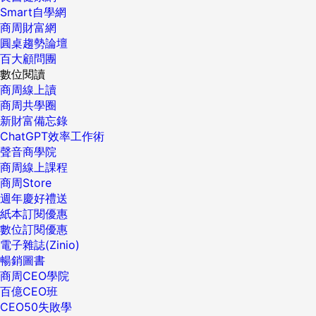
Smart自學網
商周財富網
圓桌趨勢論壇
百大顧問團
數位閱讀
商周線上讀
商周共學圈
新財富備忘錄
ChatGPT效率工作術
聲音商學院
商周線上課程
商周Store
週年慶好禮送
紙本訂閱優惠
數位訂閱優惠
電子雜誌(Zinio)
暢銷圖書
商周CEO學院
百億CEO班
CEO50失敗學