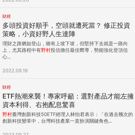
財經
多頭投資好順手，空頭就遭死當？ 修正投資
策略，小資好野人生達陣
理財之路猶如登山，雖有上坡下坡，但堅持下去就是一路向
上，尤其路程中有
野村
投信擔任最佳嚮導，勢能強化登頂信
心...
2022.09.19
財經
ETF熱潮來襲！專家呼籲：選對產品才能左擁
資本利得、右抱配息驚喜
野村
臺灣創新科技50ETF經理人林怡君表示：「在過去幾次的
創新科技變革中，台灣科技產業一直扮演關鍵角色...
2023.09.27