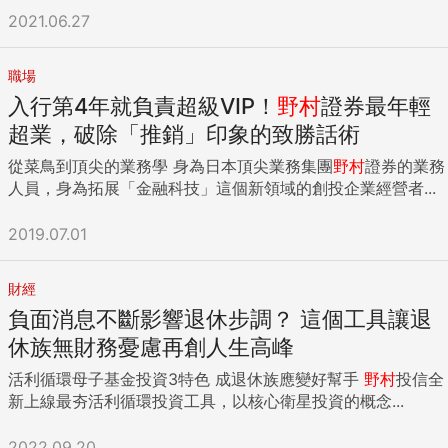
2021.06.27
職場
入行第4年就負責超級VIP！
野村
證券最年輕
超業，破除「推銷」印象的致勝話術
從菜鳥到頂尖的業務學 身為日本頂尖業務集團
野村
證券的業務
人員，身為拓展「金融科技」這個新領域的創投企業經營者...
2019.07.01
財經
負面消息不斷影響退休步調？ 這個工具讓退
休族無財務憂慮再創人生高峰
活利循環母子基金投資3特色 成退休族應變好幫手
野村
投信全
新上線最夯活利循環投資工具，以核心衛星投資的概念...
2022.09.20