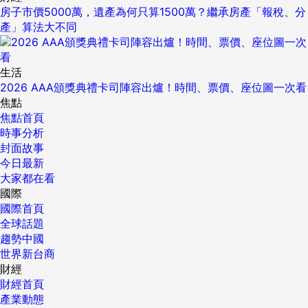
房子市價5000萬，遺產為何只算1500萬？繼承房產「報稅、分
產」算法大不同
生活
2026 AAA頒獎典禮卡司陣容出爐！時間、票價、座位圖一次看
焦點
焦點首頁
時事分析
封面故事
今日最新
大家都在看
國際
國際首頁
全球話題
趨勢中國
世界新台商
財經
財經首頁
產業動態