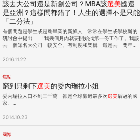
該去大公司還是新創公司？MBA該
選美
國還
是亞洲？這樣問都錯了！人生的選擇不是只能
「二分法」
有個問題是學生或是剛畢業的新鮮人，常常在學生或學校辦的
研討會中提出： 「我幾個月內就要開始找第一份工作了。我該
去一個知名大公司，較安全、有制度和架構，還是去一間年輕
新創公司，比較沒有保障，但是或許有更多的機會可以見識和
學習？哪一個是比較好的選擇呢？」 或是類似的問題： 「如
2016.11.22
果我想出國念MBA，那個國家比較好？美國還是亞洲？我許多
朋友都說美國，但許多老一點的教授現在說亞洲，因為看中未
焦點
來的發展機會。有些人甚至會直接建議中國的學校，像是去上
窮到只剩下
選美
的委內瑞拉小姐
海或北京，方便有未來的連結關係。我該如何選擇？」 「當未
來要準備履歷或是找工作的時候，社團或學生組織的領導經驗
委內瑞拉人口不到三千萬，卻是全球贏過最多次
選美
后冠的國
是否非常重要？如果很重要的話，那我應該找什麼樣的學生領
家。...
導角色或是社團？該加入什麼社團讓未來想去的公司，對我更
有興趣？」 這些問題其實有同樣的主題：他們往往用非常絕
2014.10.23
對、非黑即白的方式來看問題或是做選擇，把重要的人生決定
切成只有往左或往右的選項。 如果我們冷靜一下，停下來用邏
輯一點的方式來思考，其實我們不可能針對上面的問題，提供
國際