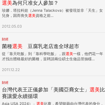
非常好、有幫助且有價值的答案。因為他們都太過度簡化了這
選美
為何只准女人參加？
些問題和議題，強迫我們在兩或三個選項中做出選擇，而沒有
珍娜．塔拉科娃（Jenna Talackova）被發現並非「天生」女
真正去思考什麼才是試著要去解決的核心問題。 許多方面來
兒身，因而喪失
選美
資格之前...
說，我們沒辦法找到更好的答案來真正解決擔心的問題，因為
或許，我們其實問錯了問題，而錯失了全貌。真正需要首先回
2012.05.03
答的問題是： 什麼是我們最終的目標？我們希望透過現在的選
擇，最終完成什麼？什麼是在未來5年、10年或15年中，我們
夢想中的學校、工作或是願景？而這些現在的選擇如何能夠幫
財經
助我們達成目標？ 一旦我們能夠回答這件事，那自然而然可以
菌種
選美
豆腐乳老店進全球超市
回頭思考並問自己，現有的選擇中，哪一個能夠讓自己學習最
多，對職涯發展最有幫助，讓自己能夠往正確的方向前進？ 比
從「靠天吃飯」到「靠科學吃飯」，跟
選美
一樣，他們花一年
如說，如果我的夢想工作是有一天能夠去Google的App開發部
才找出體格最好的菌種，並聘請兩位碩士生做品管抽樣...
門，那相比於去即便是一間很棒的大公司如LV做行銷，或許加
入一個很棒的App新創公司，雖然風險高起薪低，但對我來說
2011.12.22
會是更有價值的，因為那是對的產業，和對的相關經驗。在我
們的履歷上，這個經驗會跟我們的未來和目標一致，於是，就
財經
像拼拼圖一樣，邏輯上正確的答案會更容易找到。 同樣的邏輯
也適用在第二個例子：我們該去哪裡唸書？誰能夠百分之百肯
台灣代表王正儀參加「美國亞裔女士」
選美
比
定的說美國任何學位都比亞洲好？反之亦然。我們無法正確的
賽讓愛永續循環
回答這個問題，因為我們應該要先問自己：「畢業之後想做什
Asia USA 2024）」
選美
比賽，希望能藉由台灣代表的身分，
麼？我們有了這個學位之後想做什麼，而什麼是我們理想上想