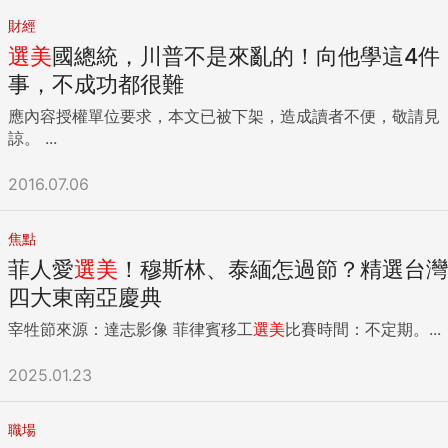
財經
選美
國總統，川普不是來亂的！向他學這4件
事，不成功都很難
應內容授權單位要求，本文已被下架，造成讀者不便，敬請見
諒。 ...
2016.07.06
焦點
菲人愛
選美
！穆斯林、泰緬怎過節？精選台灣
四大東南亞慶典
宰牲節來源：達志影像 菲律賓移工
選美
比賽時間：不定期。...
2025.01.23
職場