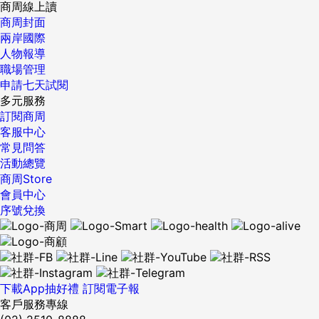
爾艾朗（Mohamed El-Erian）評論。 所以，一點壞風聲，資
商周線上讀
金會瞬間從風險端飛回安全端；好風聲，再從安全飛回風險，
商周封面
對於非專業投資人而言，根本追不上資金行情。 因此，要搶搭
兩岸國際
資金潮便車，投資選擇必須符合「二低一高」原則：一、低歐
人物報導
洲經濟依存度，可遠離風暴；二、低景氣循環，避開原物料概
職場管理
念產業和市場；三、十年來股市反彈能創新高，顯示基本面
申請七天試閱
好，且企業獲利能力高。 基於這三項原則，我們推薦美國股市
多元服務
和東協股市，做為資金救生圈，協助投資人穩中求贏。 美國市
訂閱商周
場： 房市回溫，景氣復甦非無基之彈 美國股市最有說服力的
客服中心
信心指標，便是房市回溫。 美國房地產指標顯示，需求面指標
常見問答
（新屋、成屋銷售）和供給面指標（營建許可、建築支出）持
活動總覽
續上揚，其中有三個指標創下兩年以來新高。 而房價指標表
商周Store
現，四月份凱斯席勒房價指數較三月上漲一‧三％，是七個月來
會員中心
首見上漲，顯示美國房地產市場也逐漸回溫。 受此激勵，今年
序號兌換
以來五大建商股價漲幅近三成，勝過大盤。 「當金融風暴禍根
開始復原，顯示美國經濟逐漸復甦，而非無基之彈，」台新投
顧產經策略研究部協理李鎮宇。 其次是在嚴格控制支出情況
下，美國企業獲利穩定成長。 《路透》六月底統計資料，標普
五百指數（SP 500）近五百家企業今年第一季營收，六七％超
下載App抽好禮
訂閱電子報
乎預期。摩根大通也預估美國今年全年企業獲利率為九％，高
客戶服務專線
於歐洲二‧八％和日本的負二八‧二％，高於其他成熟市場。 最