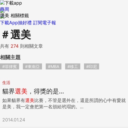
商周
選美 相關標籤
下載App抽好禮
訂閱電子報
＃
選美
共有
274
則相關文章
相關主題
#菲律賓
#東南亞
#MBA
#移工
#印尼
生活
貓界
選美
，得獎的是...
如果貓界有
選美
比賽，不管是選外在，還是所謂的心中有愛就
是美，我一定會把第一名頒給玳瑁的。...
2014.01.24