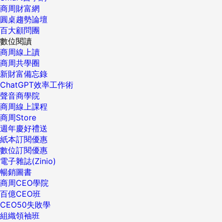
商周財富網
圓桌趨勢論壇
百大顧問團
數位閱讀
商周線上讀
商周共學圈
新財富備忘錄
ChatGPT效率工作術
聲音商學院
商周線上課程
商周Store
週年慶好禮送
紙本訂閱優惠
數位訂閱優惠
電子雜誌(Zinio)
暢銷圖書
商周CEO學院
百億CEO班
CEO50失敗學
組織領袖班