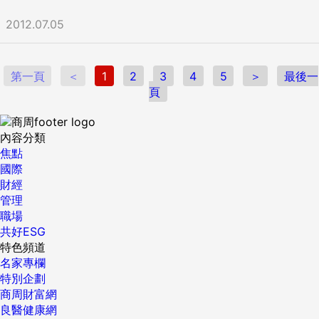
加入慶祝行列。 「煙火行情」意味市場信心增加，資金開始流
向風險資產，但絢爛中仍潛藏風險。 搶搭資金潮便車： 記得
2012.07.05
遠離歐洲和景氣循環股 市場信心，來自相對日前令人安心的環
境，包括： 一、各國推動擴張性財政政策。 美國延長扭轉操
作到年底，中國人民銀行降息、擴大貸款額度，歐洲央行預計
第一頁
＜
1
2
3
4
5
＞
最後一
降息，英國擴大量化寬鬆政策，巴西、韓國、印度均大手筆推
頁
出振興經濟方案。 二、進入歐債訊息空窗期。 歐債問題暫告
一段落，接下來易引發市場恐慌訊息如西班牙、義大利公債到
期、財政聯盟的細節和防火牆建置等問題，第三季末、第四季
內容分類
初才會開始發酵。 三、美國房地產市場呈現落底反彈。 根據
焦點
美國商務部初估五月份營建許可達七十八萬棟，這數字創下了
國際
金融海嘯以來新高，另外，新屋開工數連續第五個月超過七十
財經
萬棟，美國房地產市場穩定復甦。 「第三季的資金行情啟動，
管理
預計會走到十一月美國大選前，」富邦金控經濟研究中心協理
職場
羅瑋說，「市場風險趨避氣氛下降，資金將由債券市場及窖藏
共好ESG
部位釋出，進入股市。」 但，投資人請注意！資金行情並未改
特色頻道
變未來兩年的景氣基調：歐債持續拖累成熟國家經濟復甦，壓
名家專欄
抑新興國家出口和成長動能，全球景氣仍在「微溫成長」到經
特別企劃
濟衰退間打擺子。 「市場最初將給予正面回應，但不久人們又
商周財富網
會開始擔心歐洲領袖未跟上危機發展腳步，」PIMCO執行長伊
良醫健康網