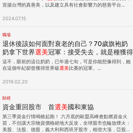
宣揚台灣的真善美，以及建立具有社會影響力的慈善平台...
要追尋的職業？」 比如說，如果我們想要在紐約的投資銀行工
作，那沒錯，美國頂尖商學院相比於亞洲的學位更有幫助，因
為美國的關係連結、位置、找工作的資源和校友人脈網路等
2024.07.15
等。 如果我們的答案是對在美國的職涯沒有什麼興趣，但是希
望未來幾年會完全專注在有一天能夠在亞洲或是大中華區創
職場
業，那有香港、台灣、新加坡或其他亞洲城市的好學校的學
退休後該如何面對衰老的自己？70歲旗袍奶
位，加上正確人脈和管道會是更有價值，相較於美國最好的學
校也會是比較好的選擇。 重點是：當開始問自己這些人生重大
奶拿下世界
選美
冠軍：接受失去，就是種獲得
問題，而看似找不到答案時，不要感到緊張或是恐慌。那或許
這不，眼前的這位奶奶，已年過七旬，可是你能想像得到，她
只是因為我們開始的時候問錯了問題，在看待世界和我們的問
在這個年紀卻曾獲得世界級
選美
比賽的冠軍。...
題時用一種非黑即白的方式而過度簡化了事情，最終讓原始的
問題看似更令人困惑。 那會讓我們感覺如果我們因為選擇了一
2019.02.20
而非二，做出了「錯誤」的選擇，我們的世界會毀滅，而我們
會變得越來越困惑而且惶恐。也許可以有2個以上的選項，或
是有可能那2個選項對於真正的問題來說都是錯誤的答案，而
財經
不是我們在一開始應該要專注的事情。 當要做出重大選擇時，
資金重回股市 首
選美
國和東協
我們應該要試著不要那麼非黑即白，當定義問題時不要那麼絕
第三季資金行情鳴槍起跑！ 六月底的歐盟高峰會點燃資金火
對。看全貌，策略性思考，找到最終目標和問對的問題。 ...
苗，不但讓大宗物資價格絕地大反攻，全球股市也輪放煙火：
美股、法股、德股，義大利和西班牙股市，相偕大漲，亞股也