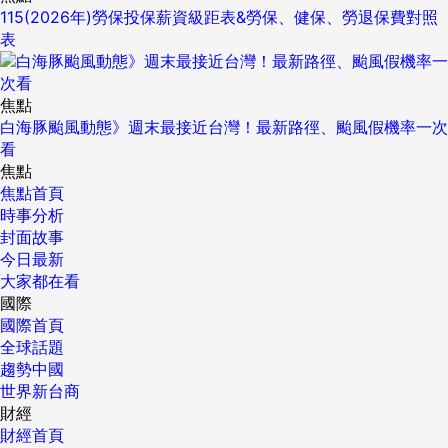
115(2026年)勞保投保薪資級距表&勞保、健保、勞退保費對照
表
焦點
白海豚颱風動態》週末最接近台灣！最新路徑、颱風假機率一次
看
焦點
焦點首頁
時事分析
封面故事
今日最新
大家都在看
國際
國際首頁
全球話題
趨勢中國
世界新台商
財經
財經首頁