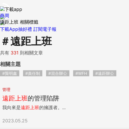
商周
遠距上班 相關標籤
下載App抽好禮
訂閱電子報
＃
遠距上班
共有
331
則相關文章
相關主題
#龔明鑫
#責任制
#混合辦公
#WFH
#遠距辦公
管理
遠距
上班
的管理陷阱
我向來是
遠距
上班
的擁護者。...
2023.05.25