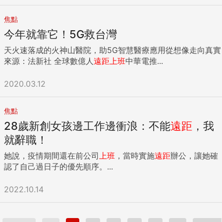
焦點
今年就靠它！5G救台灣
天火速落成的火神山醫院，助5G智慧醫療應用從想像走向真實
來源：法新社 全球數億人
遠距
上班
中華電推...
2020.03.12
焦點
28歲新創女孩邊工作邊衝浪：不能
遠距
，我
就辭職！
她說，疫情期間還在前公司
上班
，當時實施
遠距
辦公，讓她確
認了自己過日子的優先順序。...
2022.10.14