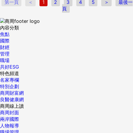
第一頁
＜
1
2
3
4
5
＞
最後一
頁
內容分類
焦點
國際
財經
管理
職場
共好ESG
特色頻道
名家專欄
特別企劃
商周財富網
良醫健康網
商周線上讀
商周封面
兩岸國際
人物報導
職場管理