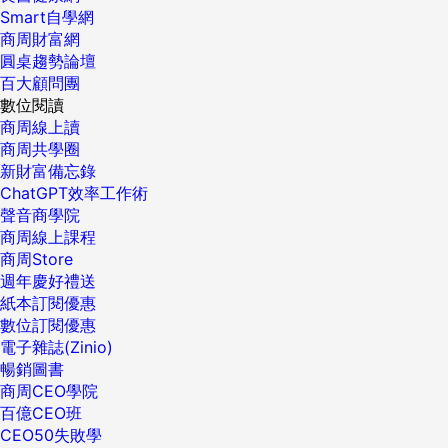
Smart自學網
商周財富網
圓桌趨勢論壇
百大顧問團
數位閱讀
商周線上讀
商周共學圈
新財富備忘錄
ChatGPT效率工作術
聲音商學院
商周線上課程
商周Store
週年慶好禮送
紙本訂閱優惠
數位訂閱優惠
電子雜誌(Zinio)
暢銷圖書
商周CEO學院
百億CEO班
CEO50失敗學