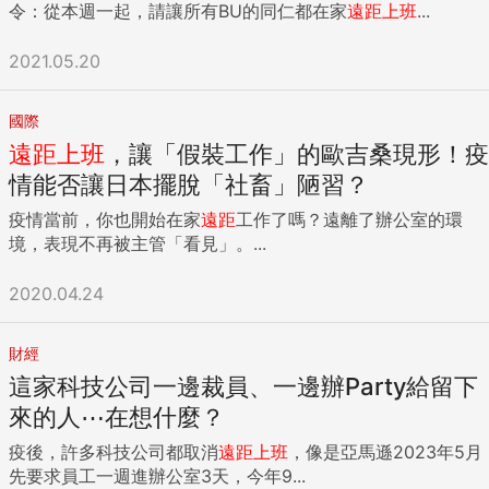
令：從本週一起，請讓所有BU的同仁都在家
遠距
上班
...
2021.05.20
國際
遠距
上班
，讓「假裝工作」的歐吉桑現形！疫
情能否讓日本擺脫「社畜」陋習？
疫情當前，你也開始在家
遠距
工作了嗎？遠離了辦公室的環
境，表現不再被主管「看見」。...
2020.04.24
財經
這家科技公司一邊裁員、一邊辦Party給留下
來的人⋯在想什麼？
疫後，許多科技公司都取消
遠距
上班
，像是亞馬遜2023年5月
先要求員工一週進辦公室3天，今年9...