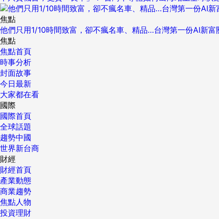
焦點
他們只用1/10時間致富，卻不瘋名車、精品…台灣第一份AI新
焦點
焦點首頁
時事分析
封面故事
今日最新
大家都在看
國際
國際首頁
全球話題
趨勢中國
世界新台商
財經
財經首頁
產業動態
商業趨勢
焦點人物
投資理財