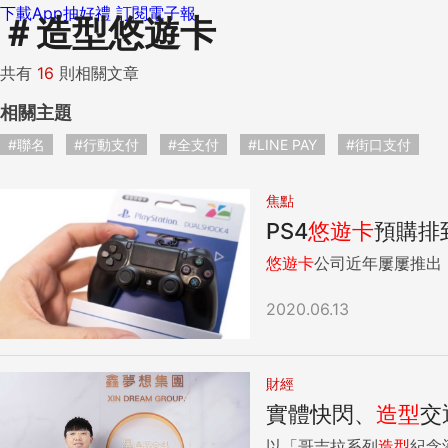
下載App抽好禮
訂閱電子報
＃
造型悠遊卡
共有
16
則相關文章
相關主題
#聯名
#行動支付
#全支付
#LINE PAY
#街口支付
焦點
PS4
悠遊卡
預購排
悠遊卡
公司近年屢屢推出
2020.06.13
財經
實體快閃、
造型
交
以「哥吉拉系列
造型
紀念