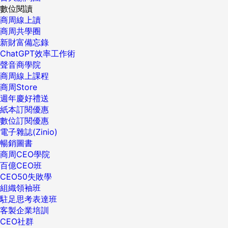
數位閱讀
商周線上讀
商周共學圈
新財富備忘錄
ChatGPT效率工作術
聲音商學院
商周線上課程
商周Store
週年慶好禮送
紙本訂閱優惠
數位訂閱優惠
電子雜誌(Zinio)
暢銷圖書
商周CEO學院
百億CEO班
CEO50失敗學
組織領袖班
駐足思考表達班
客製企業培訓
CEO社群