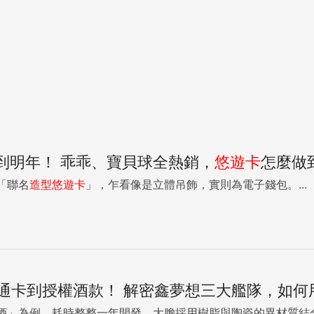
到明年！ 乖乖、寶貝球全熱銷，
悠遊卡
怎麼做
「聯名
造型
悠遊卡
」，乍看像是立體吊飾，實則為電子錢包。...
通卡到授權酒款！ 解密鑫夢想三大艦隊，如何
酒」為例，耗時整整一年開發，大膽採用樹脂與陶瓷的異材質結合