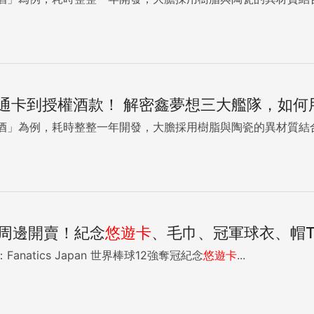
通卡到授權酒款！ 解密鑫夢想三大艦隊，如何
酒」為例，耗時整整一年開發，大膽採用樹脂與陶瓷的異材質結合
軍周邊開賣！紀念
悠遊卡
、毛巾、冠軍球衣、帽
12月31日12:00 購買通路：Fanatics Japan 世界棒球12強奪冠紀念
悠遊卡
...