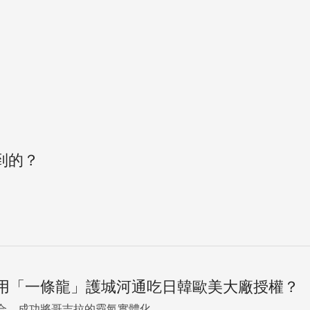
到的？
用「一條龍」護城河通吃日韓歐美大廠授權？
，成功將哥吉拉的霸氣實體化...