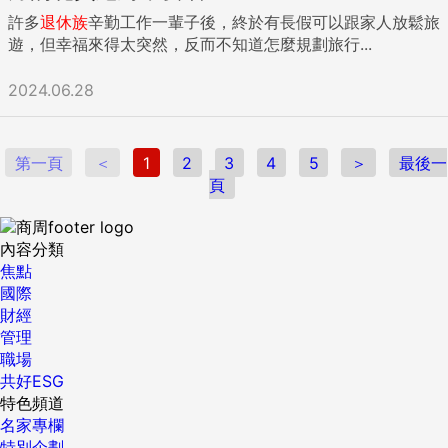
許多
退休
族
辛勤工作一輩子後，終於有長假可以跟家人放鬆旅
遊，但幸福來得太突然，反而不知道怎麼規劃旅行...
2024.06.28
第一頁
＜
1
2
3
4
5
＞
最後一
頁
內容分類
焦點
國際
財經
管理
職場
共好ESG
特色頻道
名家專欄
特別企劃