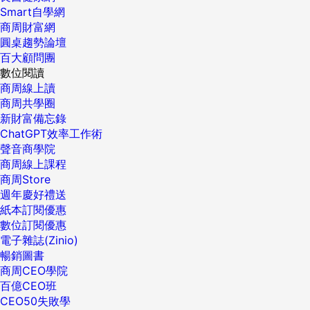
Smart自學網
商周財富網
圓桌趨勢論壇
百大顧問團
數位閱讀
商周線上讀
商周共學圈
新財富備忘錄
ChatGPT效率工作術
聲音商學院
商周線上課程
商周Store
週年慶好禮送
紙本訂閱優惠
數位訂閱優惠
電子雜誌(Zinio)
暢銷圖書
商周CEO學院
百億CEO班
CEO50失敗學