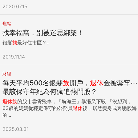
2020.07.15
焦點
找幸福窩，別被迷思綁架！
銀髮
族
最好住市區？...
2019.11.14
財經
每天平均500名銀髮
族
開戶，
退休
金被套牢⋯
最該保守年紀為何瘋追熱門股？
退休
族
的股市雲霄飛車，「航海王」暴漲又下殺 「沒想到，
63歲的媽媽從穩定保守的公務員
退休
後，居然變身成奔馳股海
的...
2025.03.31