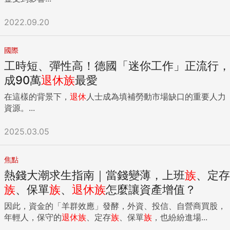
2022.09.20
國際
工時短、彈性高！德國「迷你工作」正流行，
成90萬
退休
族
最愛
在這樣的背景下，
退休
人士成為填補勞動市場缺口的重要人力
資源。...
2025.03.05
焦點
熱錢大潮求生指南｜當錢變薄，上班
族
、定存
族
、保單
族
、
退休
族
怎麼讓資產增值？
因此，資金的「羊群效應」發酵，外資、投信、自營商買股，
年輕人，保守的
退休
族
、定存
族
、保單
族
，也紛紛進場...