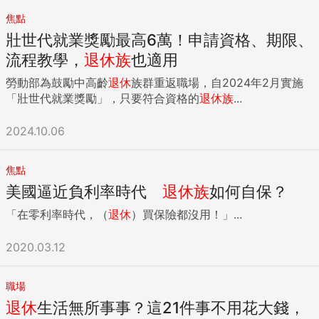
焦點
壯世代就業獎勵最高6萬！申請資格、期限、
流程教學，
退休
族
也適用
勞動部為鼓勵中高齡
退休
族群重返職場，自2024年2月實施
「壯世代就業獎勵」，只要符合資格的
退休
族
...
2024.10.06
焦點
美國逼近負利率時代
退休
族
如何自保？
「在零利率時代，（
退休
）買保險都沒用！」...
2020.03.12
職場
退休
生活無所事事？這21件事不用花大錢，