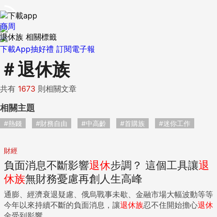
商周
退休族 相關標籤
下載App抽好禮
訂閱電子報
＃
退休族
共有
1673
則相關文章
相關主題
#熱錢
#財務自由
#中高齡
#首購族
#迷你工作
財經
負面消息不斷影響
退休
步調？ 這個工具讓
退
休
族
無財務憂慮再創人生高峰
通膨、經濟衰退疑慮、俄烏戰事未歇、金融市場大幅波動等等
今年以來持續不斷的負面消息，讓
退休
族
忍不住開始擔心
退休
金受到影響...