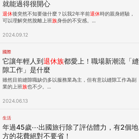
就能過得很開心
退休
後突然不知要做什麼？以我2年半前
退休
時的親身經驗，
可以理解突然脫離上班
族
身份的不安感。...
2024.09.12
國際
它讓年輕人到
退休
族
都愛上！職場新潮流「縫
隙工作」是什麼
雖然目前縫隙職缺仍多以服務業為主，但有意以縫隙工作為副
業的上班
族
也不少。...
2024.06.13
生活
年過45歲⋯出國旅行除了評估體力，有2個地
方的花費絕對不要省！