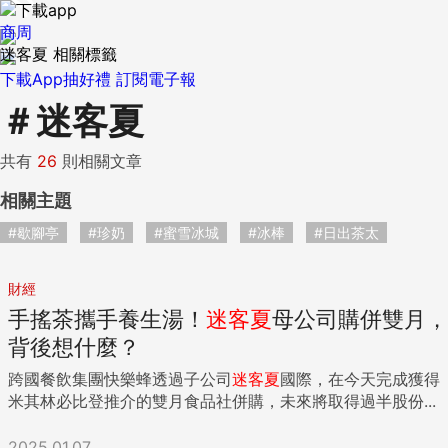
商周
迷客夏 相關標籤
下載App抽好禮
訂閱電子報
＃
迷客夏
共有
26
則相關文章
相關主題
#歇腳亭
#珍奶
#蜜雪冰城
#冰棒
#日出茶太
財經
手搖茶攜手養生湯！
迷客夏
母公司購併雙月，
背後想什麼？
跨國餐飲集團快樂蜂透過子公司
迷客夏
國際，在今天完成獲得
米其林必比登推介的雙月食品社併購，未來將取得過半股份...
2025.01.07