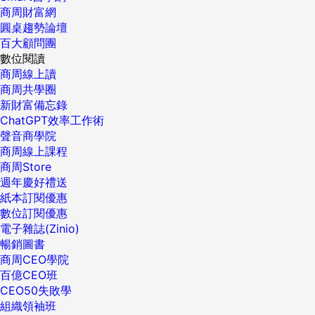
商周財富網
圓桌趨勢論壇
百大顧問團
數位閱讀
商周線上讀
商周共學圈
新財富備忘錄
ChatGPT效率工作術
聲音商學院
商周線上課程
商周Store
週年慶好禮送
紙本訂閱優惠
數位訂閱優惠
電子雜誌(Zinio)
暢銷圖書
商周CEO學院
百億CEO班
CEO50失敗學
組織領袖班