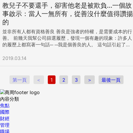
教兒子不要還手，卻害他老是被欺負...一個故
事啟示：當人一無所有，從善沒什麼值得讚揚
的
並非所有人都有資格善良 善良是強者的特權，是需要成本的行
善。 前幾天我幫公司篩選履歷，發現一個有趣的現象：許多人
的履歷上都寫著一句話─ ─我是個善良的人。 這句話引起了我
的深思。善良真的這麼廉價嗎？ 或者說，真的每個人都有資格
善良嗎？ 所有的家長都會說自己的孩子善良，可是，善良到底
2019.03.14
意味著什麼？ 想著想著，我走到天橋上，看到了幾個衣衫襤褸
的乞丐跪在地上要飯，我習慣性地把手伸進了口袋，卻發現這
次沒有帶錢。我仔細看了看他身邊，好像也沒有二維碼微信支
第一頁
＜
1
2
3
＞
最後一頁
付，於是，我轉身離開。 忽然，一個想法湧入心頭：善良是需
要成本的。 我想起朋友的一個故事，朋友的兒子5歲，上幼稚
園前，朋友多次跟孩子說：「千萬不要和別人打架，別人打你
內容分類
你也不要還手，記得保持善良。」 幾天後，兒子被人打得鼻青
焦點
眼腫回來了。 朋友十分生氣，這才明白，這已經不是第一次
國際
了，之前，誰欺負他兒子，兒子都不還手，甚至不和家長、老
財經
師說。 朋友恍然大悟，於是帶著孩子學習了散打和跆拳道，並
管理
且告訴孩子，以後誰打他，他都要還手。 有一天，孩子的老師
職場