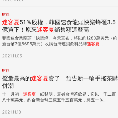
財經
迷客夏
51％股權，菲國速食龍頭快樂蜂砸3.5
億買下！原來
迷客夏
銷售額這麼高
菲國速食業龍頭「快樂蜂」今天宣布，將以約1280萬美元（約
新台幣3億5696萬元）收購台灣連鎖飲料品牌
迷客夏
...
2021.11.05
財經
聲量最高的
迷客夏
賣了 預告新一輪手搖茶購
併潮
十一月初，
迷客夏
一紙聲明，震撼台灣茶飲界，它以一千二百
八十萬美元、約合新台幣三億五千五百萬元，將五一％...
2021.11.18