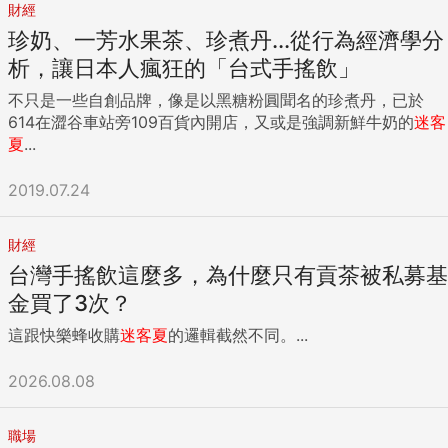
財經
珍奶、一芳水果茶、珍煮丹...從行為經濟學分
析，讓日本人瘋狂的「台式手搖飲」
不只是一些自創品牌，像是以黑糖粉圓聞名的珍煮丹，已於
614在澀谷車站旁109百貨內開店，又或是強調新鮮牛奶的
迷客
夏
...
2019.07.24
財經
台灣手搖飲這麼多，為什麼只有貢茶被私募基
金買了3次？
這跟快樂蜂收購
迷客夏
的邏輯截然不同。...
2026.08.08
職場