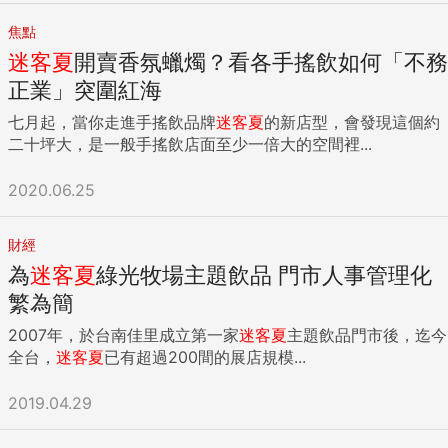
焦點
迷客夏
開賣香氛蠟燭？看各手搖飲如何「不務
正業」突圍紅海
七月起，當你走進手搖飲品牌
迷客夏
的新店型，會發現這個約
二十坪大，是一般手搖飲店面至少一倍大的空間裡...
2020.06.25
財經
為
迷客夏
綠光牧場主題飲品 門市人事管理化
繁為簡
2007年，於台南佳里成立第一家
迷客夏
主題飲品門市後，迄今
全台，
迷客夏
已有超過200間的展店規模...
2019.04.29