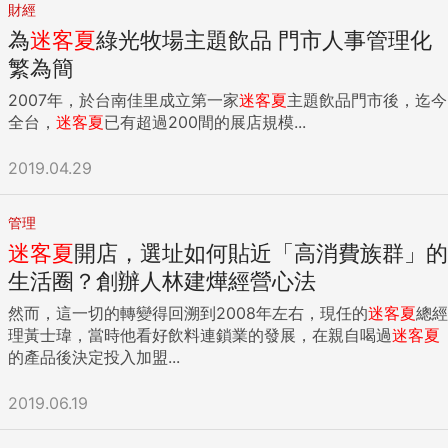
財經
為
迷客夏
綠光牧場主題飲品 門市人事管理化
繁為簡
2007年，於台南佳里成立第一家
迷客夏
主題飲品門市後，迄今
全台，
迷客夏
已有超過200間的展店規模...
2019.04.29
管理
迷客夏
開店，選址如何貼近「高消費族群」的
生活圈？創辦人林建燁經營心法
然而，這一切的轉變得回溯到2008年左右，現任的
迷客夏
總經
理黃士瑋，當時他看好飲料連鎖業的發展，在親自喝過
迷客夏
的產品後決定投入加盟...
2019.06.19