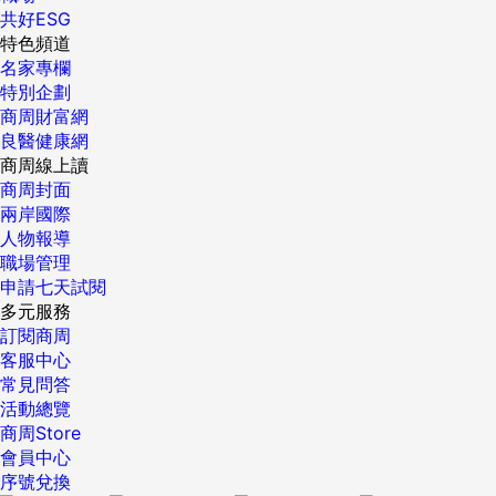
打電話給朋友，說：「你兒子在廁所裡把4個孩子打得鼻青眼
共好ESG
腫，怎麼回事？」 朋友好奇地問：「4個孩子打我兒子一個
特色頻道
人，難道是我兒子的問題嗎？」 老師一想，還真是4個打一
名家專欄
個，這不是校園霸凌嗎？ 只是4個打一個還打不過，也是不容
特別企劃
易。 所以，無能為力的老師說了一句：「下次讓他別下手這麼
商周財富網
重了，要學會善良。」 朋友說到這個故事時笑了笑說：「看
良醫健康網
來，只有強者才配說善良。」 ----------- 他的這句話讓我很震
商周線上讀
驚，因為我沒想到他的話顛覆了我對善良的認知，也讓這個理
商周封面
論應驗到了我的生活中，讓我明白了：「善良其實是有成本
兩岸國際
的。」 二戰時期，大家認為辛德勒是一個善良的德國人，我們
人物報導
會認為拉貝是一個善良的傳教士。因為當他們手握生殺大權依
職場管理
舊選擇救人性命時，那才是一種偉大的善良，那種善良才是發
申請七天試閱
著光的。 普通人也有善良，只不過就顯得脆弱了不少。當一個
多元服務
人是弱者時，所有的善良似乎都只是偽善，或者是他不得不善
訂閱商周
良而已。 我也明白了，善良的本質是強者的特權。所謂善良，
客服中心
應該是劊子手抬起卻沒有落下的刀，應該是強者最後的留情，
常見問答
是得理者能罵卻收回的言語。 ------------------- 強者從善，
活動總覽
更難得。 電影《驢得水》裡有個銅匠，他本身是個淳樸簡單的
商周Store
人，原來的生活，只是賺個錢吃個饅頭，很容易滿足。直到他
會員中心
變成了呂得水，直到他擁有了掌握一整所學校命運的條件，瞬
序號兌換