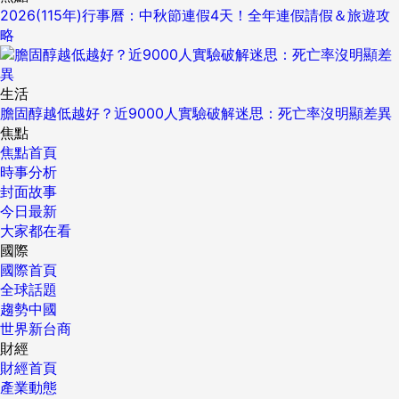
2026(115年)行事曆：中秋節連假4天！全年連假請假＆旅遊攻
略
生活
膽固醇越低越好？近9000人實驗破解迷思：死亡率沒明顯差異
焦點
焦點首頁
時事分析
封面故事
今日最新
大家都在看
國際
國際首頁
全球話題
趨勢中國
世界新台商
財經
財經首頁
產業動態