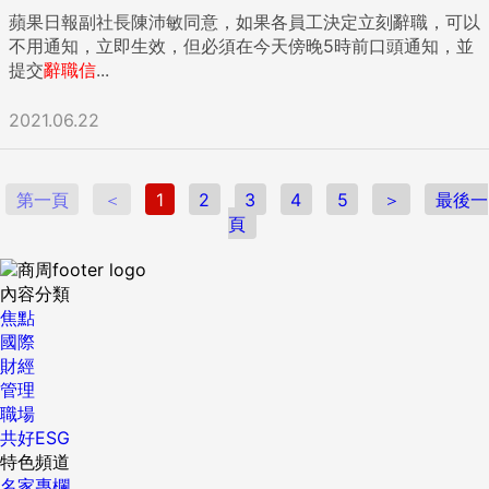
會延續你的職涯生命，除非你想切斷所有關係。 最後的叮嚀
蘋果日報副社長陳沛敏同意，如果各員工決定立刻辭職，可以
憲哥給大家最後的叮嚀就是，所有的通知都要「低調進行」，
不用通知，立即生效，但必須在今天傍晚5時前口頭通知，並
而且是「逐步進行」，先是當面告知，再來是電話通知，離職
提交
辭職信
...
前一周到前三天，就是離職信件發出的最佳時機，沒被通知到
的，最後自然而然就會知道了。 為何要低調進行？因為一個部
2021.06.22
門內有人要離職時，老闆總不會太開心，不要刺傷老闆的心，
這件事肯定是你最後可以為老闆做的，無論你喜不喜歡你老
闆，「為老闆保留最後一點顏面，並適時謝謝他」，絕對是你
第一頁
＜
1
2
3
4
5
＞
最後一
職場厚道的表現。 {DS_BOX_9517} ...
頁
內容分類
焦點
國際
財經
管理
職場
共好ESG
特色頻道
名家專欄