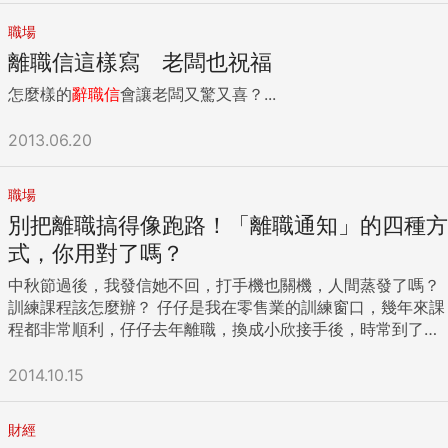
點都不意外。」 近來常聽到老客戶對我說：「憲哥，我們公司
職場
都有買你的書喔！」事實上，以前客戶都叫我Lewis，「憲
離職信這樣寫 老闆也祝福
哥」是我當講師以後的綽號。 下面這個故事，更讓我津津樂
道。 一封離職信 四月中一場名為「業績風暴」的業務論壇，
怎麼樣的
辭職信
會讓老闆又驚又喜？...
有位講者的故事讓我很感興趣。 講者Ben是一位B2B的業務總
監，從第一線業務做起，賣過兩、三種商品，業績每一年都有
2013.06.20
兩位數的成長比率，人資培訓圈一待就是七年。人生就是如
此，時候到了，總會遇到「天非時、地非利、人非和」的關
卡，他毅然而然決定出走，直到離職當天辦完手續後，才坐在
職場
辦公桌前發出正式離職通知。 離職後不打算、更不可能用老東
別把離職搞得像跑路！「離職通知」的四種方
家的資源，他善用僅剩一小時的上班時刻，拉開通訊錄，發了
式，你用對了嗎？
一封mail給曾經交換過名片的600多位客戶、長官、供應商，
僅僅告訴他們自己要離職，沒有交代自己要去哪裡，這樣的離
中秋節過後，我發信她不回，打手機也關機，人間蒸發了嗎？
職信很多，相信你我都看過。 在離職信中，明確說明自己未來
訓練課程該怎麼辦？ 仔仔是我在零售業的訓練窗口，幾年來課
要去哪裡，優點是讓客戶覺得你把他當朋友，也夠誠實；缺點
程都非常順利，仔仔去年離職，換成小欣接手後，時常到了最
是對方覺得你好似要繼續做生意，意圖過於明顯，而且對老東
後關頭才來詢問我開課時間，我總覺得課程很熟悉，也沒多
家不忠誠。 一般人收到離職信的反應不外乎三種：好可惜、終
問，今年前三季還算順利。 第四季要開課前，禮貌上寫信詢問
2014.10.15
於走了、不關我的事，會主動跟離職人聯繫的，屈指可數。然
小欣，關於本梯學員，我該注意什麼狀況？信件石沉大海不打
而，Ben收到的回饋，卻異常熱烈。Ben留了自己的私人信箱給
緊，打她的手機也完全失去聯繫，現在是什麼狀況？ 最後實在
財經
大家，僅止於告訴大家自己手機沒換，交代一下接手同事的聯
忍不住，去問了小欣的主管，才知道她在中秋節後離職了。