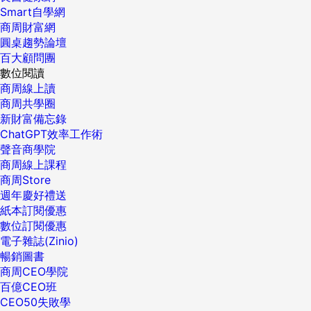
Smart自學網
商周財富網
圓桌趨勢論壇
百大顧問團
數位閱讀
商周線上讀
商周共學圈
新財富備忘錄
ChatGPT效率工作術
聲音商學院
商周線上課程
商周Store
週年慶好禮送
紙本訂閱優惠
數位訂閱優惠
電子雜誌(Zinio)
暢銷圖書
商周CEO學院
百億CEO班
CEO50失敗學