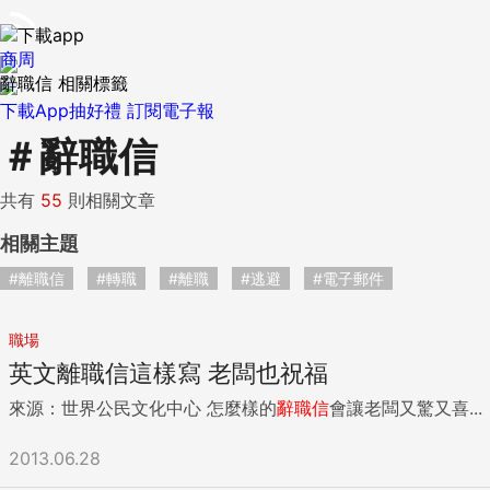
商周
辭職信 相關標籤
下載App抽好禮
訂閱電子報
＃
辭職信
共有
55
則相關文章
相關主題
#離職信
#轉職
#離職
#逃避
#電子郵件
職場
英文離職信這樣寫 老闆也祝福
來源：世界公民文化中心 怎麼樣的
辭職信
會讓老闆又驚又喜...
2013.06.28