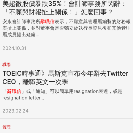
美超微股價暴跌35%！會計師事務所閃辭：
繫方式後，一周之內，共有173位朋友用各種方式回覆給Ben，
「她總該發封信通知老師，或是外部廠商及聯絡人吧？」我
他記得起來的十句如下： 「你還好吧」、「鵬程萬里」、「要
問。 「憲哥對不起，真是對不起！」主管看似有難言之隱。
「不願與財報扯上關係！」怎麼回事？
去哪裡」、「我這有缺」、「真是羨慕」、「約喝咖啡」、
離職交接，看出你有多負責任 原來小欣有個交往多年的男友，
安永會計師事務所
辭職信
表示，不願意與管理層編製的財務報
「是結婚嗎」、「下一步呢」、「換到哪家」、「創業是嗎」
兩人預計年底結婚，同事也都認識這男的，中秋節前夕被小欣
表扯上關係，並對董事會是否獨立於執行長梁見後和其他管理
…收到的訊息一籮筐都是四個字，我笑他：「你的客戶都很有
發現男友竟然劈腿，小欣自覺丟臉丟到家了，一氣之下取得主
層成員提出疑慮...
學問，都回四字成語」！ 我們面對面笑了一下。 「這些朋友
管同意後，三天內火速辦理離職，隻身前往紐約散心。 「小欣
我一個個回覆自己的下一步，沒回覆其實的也不錯，未來也就
真的無法面對其他同事，她覺得太丟臉了，憲哥對不起。」主
2024.10.31
不用往來了」，Ben很清楚知道：「這173位是『跟我做生
管說。 我完全能諒解，但總可以發封信通知大家，工作即將交
意』，他們是『朋友』，其他的是『跟老東家做生意』，他們
接的事吧？ 離職交接，可以看出同仁負責任的態度與自我要求
是『客戶』。」 這跟我常提到的觀念很像：無論你做得再好、
的程度，當然，更能看出部門管理的嚴謹程度。 離職通知的四
職場
再爛，這世界上認識你的人，或你認識的人，都會有13喜歡
層次 離職交接分為四個層次：當面告知、電話通知、信件告
TOEIC時事通》馬斯克宣布今年辭去Twitter
你，13討厭你，13隨便你，我們只需要把喜歡你的13，從十人
知、被轉告通知。 職場工作者與內外部關係親疏不一，我可以
CEO，離職英文一次學
變成一百人，最後變成一千人或一萬人就好，其他23，我們也
理解很難面面俱到，但這四個層次應該可以被實際執行才對。
無力改變。 Ben有了七年的業務基層經驗後，年紀輕輕就走上
一、當面告知 除了直線主管會在第一時間得知員工欲離職的消
「
辭職信
」或「通知」可以簡單用resignation表達，或是
創業的道路，第一步驟就是將有回信給他的那173位朋友的手
息外，等到可以正式通知時，我覺得應該先讓當時面試您的主
resignation letter...
機號碼、姓名、公司，輸入在自己的手機通訊錄中。好幾次，
管得知這消息，除了感謝他的識人之明以外，無論如何我認為
只跟他換過一次名片的朋友，突然有急事找Ben，一接起行動
這是一種「吃果子拜樹頭」的禮貌行為。 其次就是內部最關鍵
2023.02.24
電話，他就能叫出對方的全名，讓對方好生驚訝，而這樣的驚
的一群同事了，那是維繫私交應有的禮節。 再來就是外部最關
喜，頻頻出現。 演講結束後，我問Ben，你覺得離職信最重要
鍵的客戶或是供應商，若已經有接手的同事，帶他們去拜訪並
管理
的一件事是什麼？ 他告訴我：分清楚誰是朋友？誰是客戶？不
表達感謝與期許繼續照顧接手者，或許也能為以後的內外關係