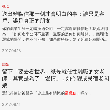
職場
送出離職信那一刻才會明白的事：誰只是客
戶、誰是真正的朋友
你的職業生涯一定轉換過公司，一定寫過離職信吧？我始終認
為：「如何進來公司不重要，重要的是你如何離開。」離職信
潛藏的學問，你不可不知，如果做得好，除了延續各種關係
外，還可以讓他人懷念你，說不定以後還可以幫你一把；如果
離職信寫不好，反而讓大家覺得虎頭蛇尾，不值得信任。
2017.04.18
2006年我離開外商時，發了兩發離職信，一封對內，一封對
外，兩封都有人保存到現在。 對內的離職信除了交代我的last
國際
working day以及接任人外，我特別提到：「我會將全部同事
留下「要去看世界」紙條就任性離職的女老
的msn聯繫人刪除，如果大家覺得我可以接續保持聯繫，你加
我，我也會按下同意」，加回的比例約僅四成，我把這四成定
師，其實是為了「愛情」...如今變成民宿老闆
義為朋友，非僅同事關係。同事會成為真正的朋友，往往都是
娘
在離職信寄出那一刻，才會發生。 對外的那封離職信寄出後，
還記得這封被譽為「史上最有情懷的
辭職信
」嗎？...
許多人跟我聯繫，由於我沒有進到相關產業，多半都是祝福
我，對於我的負責與跨出舒適圈，稱讚不已。這十年來，因為
廣播、書籍、專欄、課程的原因，陸續找回許多老客戶，他們
2017.08.11
常跟我說：「十幾年前就看出你的潛質，今天的傑出表現，一