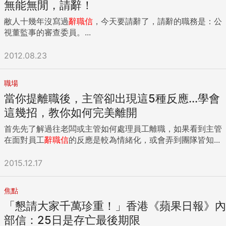
要有過於美好、不切實際的不當幻想。畢竟客戶或同事都有某
保持延續性。 二、電話通知 在不同辦公室工作的其他合作同
無能無閒，請辭！
種成分的競合與利益關係，你沒有卸任或是離開崗位，是很難
事，可以用電話通知。像以前我在外商中壢辦公室工作，不可
敝人十幾年沒寫過
辭職信
，今天要請辭了，請辭的職務是：公
看出誰是真正朋友的。 ...
能有機會去台北、香港、檳城、新加坡、上海一一與同事道
視董監事的審查委員。...
別，打個電話通知是應該的。 第二層的供應商或客戶，也可以
用電話通知即將離職消息，有時候離職通知做得好，朋友關係
2012.08.23
還是可以正常維繫，無論各種離職原因。 三、信件告知 可以
處理最大量的通知訊息，一封簡單明瞭的信件通知，除了讓內
外關係被告知以外，還可以為部門做最後一件事：佈局交接同
職場
事過去的豐功偉業。 我常鼓勵職場工作者，千萬不要讓他人覺
當你提離職後，主管卻出現這5種反應...學會
得這位置只有你最行，而是應該要讓大家知道，只有厲害的角
這幾招，教你如何完美離開
色才能做好這位置的工作，至於你自己好不好？應該要讓別人
來說才對。 還有，內外部的通知信要分開來寫，不要是同一版
首先先了解過往老闆或主管如何處理員工離職，如果看到主管
本，至於要寫什麼內容，那要看你過去的內外經營與個人風
在面對員工
辭職信
的反應是較為情緒化，或會弄到團隊皆知...
格，但簡單扼要、交代接手者、離職原因與對公司的感謝，是
我認為一定要帶到的。 最後，發離職信的最大好處是：可以讓
2015.12.17
被通知方保留您的相關訊息，以便後續留下一條人際關係的
線。 四、被轉告通知 不是上面三個層次，那就一切隨緣了，
但離職通知就像結婚發喜帖一樣，若他人覺得您應該當面或是
焦點
電話告知，最後卻是從他人那裏得知，這感覺總不會太好，所
「懇請大家千萬珍重！」香港《蘋果日報》內
以啦，離職通知也考驗你的人際智慧囉。 離職通知讓我再次學
部信：25日是存亡最後期限
習到：「上崗靠機緣，下崗靠智慧」這句話。好的通知技巧，