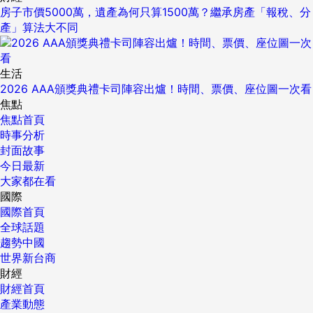
房子市價5000萬，遺產為何只算1500萬？繼承房產「報稅、分
產」算法大不同
生活
2026 AAA頒獎典禮卡司陣容出爐！時間、票價、座位圖一次看
焦點
焦點首頁
時事分析
封面故事
今日最新
大家都在看
國際
國際首頁
全球話題
趨勢中國
世界新台商
財經
財經首頁
產業動態