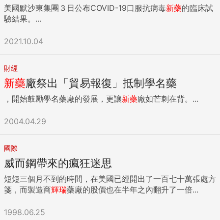
美國默沙東集團３日公布COVID-19口服抗病毒
新藥
的臨床試
驗結果。...
2021.10.04
財經
新藥
廠祭出「貿易報復」抵制學名藥
，開始鼓勵學名藥廠的發展，更讓
新藥
廠如芒刺在背。...
2004.04.29
國際
威而鋼帶來的瘋狂迷思
短短三個月不到的時間，在美國已經開出了一百七十萬張處方
箋，而製造商
輝瑞
藥廠的股價也在半年之內翻升了一倍...
1998.06.25