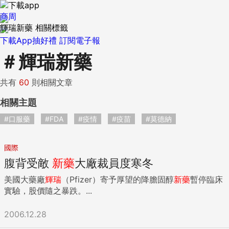
商周
輝瑞新藥 相關標籤
下載App抽好禮
訂閱電子報
＃
輝瑞新藥
共有
60
則相關文章
相關主題
#口服藥
#FDA
#疫情
#疫苗
#莫德納
國際
腹背受敵
新藥
大廠裁員度寒冬
美國大藥廠
輝瑞
（Pfizer）寄予厚望的降膽固醇
新藥
暫停臨床
實驗，股價隨之暴跌。...
2006.12.28