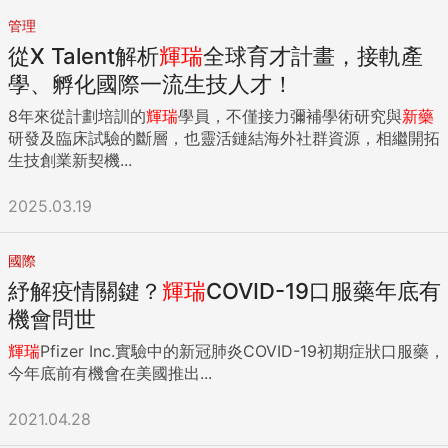
管理
從X Talent解析
輝瑞
全球育才計畫，接軌產
學、孵化國際一流生技人才！
8年來從計劃培訓的
輝瑞
學員，不僅接力彌補學術研究與
新藥
研發及臨床試驗的斷層，也靈活鏈結海外社群資源，相繼開拓
生技創業新契機...
2025.03.19
國際
紓解疫情關鍵？
輝瑞
COVID-19口服藥年底有
機會問世
輝瑞
Pfizer Inc.實驗中的新冠肺炎COVID-19初期症狀口服藥，
今年底前有機會在美國推出...
2021.04.28