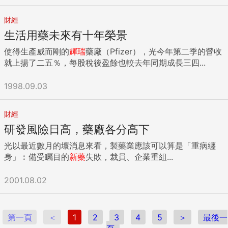
財經
生活用藥未來有十年榮景
使得生產威而剛的
輝瑞
藥廠（Pfizer），光今年第二季的營收
就上揚了二五％，每股稅後盈餘也較去年同期成長三四...
1998.09.03
財經
研發風險日高，藥廠各分高下
光以最近數月的壞消息來看，製藥業應該可以算是「重病纏
身」︰備受矚目的
新藥
失敗，裁員、企業重組...
2001.08.02
第一頁
＜
1
2
3
4
5
＞
最後一