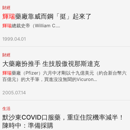
財經
輝瑞
藥廠靠威而鋼「挺」起來了
輝瑞
總裁史帝（William C....
1999.04.01
財經
大藥廠扮推手 生技股傲視那斯達克
輝瑞
藥廠（Pfizer）六月中才剛以十九億美元（約合新台幣六
百億元）的大手筆，買進沒沒無聞的Vicuron...
2005.07.14
生活
默沙東COVID口服藥，重症住院機率減半！
陳時中：準備採購