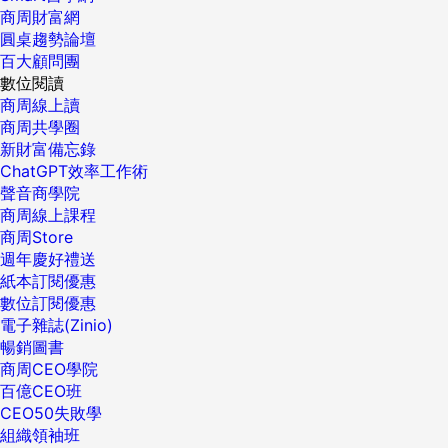
商周財富網
圓桌趨勢論壇
百大顧問團
數位閱讀
商周線上讀
商周共學圈
新財富備忘錄
ChatGPT效率工作術
聲音商學院
商周線上課程
商周Store
週年慶好禮送
紙本訂閱優惠
數位訂閱優惠
電子雜誌(Zinio)
暢銷圖書
商周CEO學院
百億CEO班
CEO50失敗學
組織領袖班