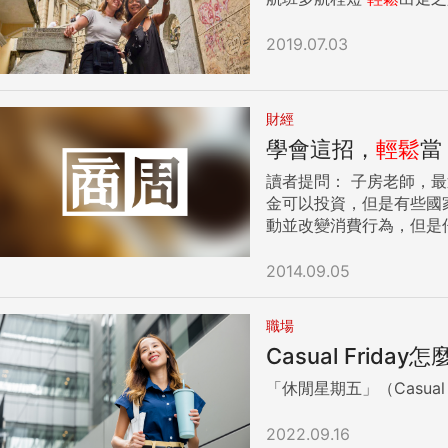
2019.07.03
財經
學會這招，
輕鬆
當
讀者提問： 子房老師，最近許多朋友邀請我去聽海外不動產投資說明會，現場漂亮的物件照片與模型，相對親民的房價，讓人相當心動。雖然我的確有資
金可以投資，但是有些國家我其
動並改變消費行為，但是仔細思考都有脈絡可循。 比如說，中秋節到了，各
肉節」。但原本是吃月餅、文旦賞月團圓的習俗，是
前打對台，「一家烤肉萬
2014.09.05
二十多年來的潮流。 同樣的，最近隨著大量海外不動產行銷廣告持續曝光，似乎也會讓讀者覺得，海外不動產投資已經蔚為風潮？ 紅色子房過去有篇文
章「聰明人都這樣做！在
職場
縮，腦筋動得快的業者早
Casual Fri
交易規模2.3兆的2%，如果要稱為「潮流」還有不少成長空
大等海外不動產似乎已成
「休閒星期五」（Casua
將近200個國家，為什麼只有這幾個國家值得投資？ 從專業投資法人的觀點，
Investment），
2022.09.16
叫做海外證券投資（Forei