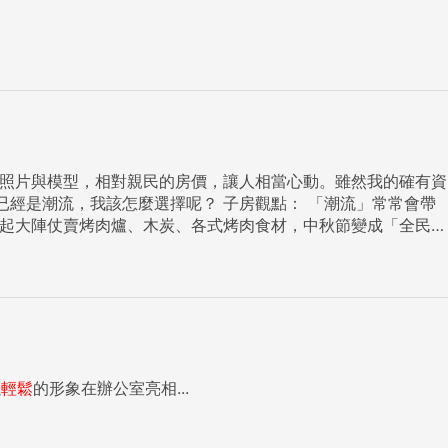
擇呢？ 子房觀點： 「潮流」常常會帶
告加上與超市賣場結合的促銷活動，掀起了台灣中秋節全民烤肉
地產投資評比報告，居然是最後一名。加上政府打房造成交易量
投資市場總額上看500億，但其實算算，也只占全台住宅市場
產配置的華人來說，該怎麼選擇合適的國家與標的呢？全世界有
以
輕鬆
的形象在辦公室亮相...
當地業者出售，每年可能也得安排時間去視察探訪了解屋況。第二種
把錢投資到國外不動產證券化基金（REITs），該基金透過專業機構買賣與