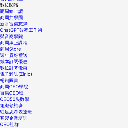
數位閱讀
商周線上讀
商周共學圈
新財富備忘錄
ChatGPT效率工作術
聲音商學院
商周線上課程
商周Store
週年慶好禮送
紙本訂閱優惠
數位訂閱優惠
電子雜誌(Zinio)
暢銷圖書
商周CEO學院
百億CEO班
CEO50失敗學
組織領袖班
駐足思考表達班
客製企業培訓
CEO社群