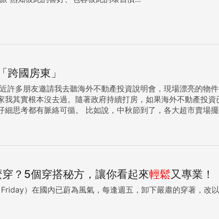
「跨國房東」
實根本沒去過。隨著政府持續打房，如果海外不動產投資已經是潮流，我該怎麼選
大超市賣場擺起大陣仗賣烤肉爐、木炭、各式烤肉食材，中秋節變成「全民烤
如何變成烤肉大會呢？ 原來中秋烤肉風，是醬油廣告起的頭。在民國76年，兩家醬油公司在中秋節
家香」對上「金蘭醬油烤肉大會」，緊接著年年中秋前夕大量廣
台北租房子，在全世界買房子」，當時揭櫫了台北市在全世界房
就佈局海外，吸引大家把資金往國外投資。有房仲業者推估，海外
day怎麼穿？5個穿搭秘方，讓你看起來
輕鬆
又專業！
間。 隨著各大房仲持續舉辦海外投資說明會，進軍日本、馬來西亞、美國、英國、澳洲、加拿
為許多房地產投資人考慮的選項，對於習慣將房地產作為重要資
l Friday）在國內已蔚為風氣，每逢週五，卸下嚴肅的穿著，改
海外投資不動產有兩種形式。第一種叫做海外直接投資（Foreign Direct
簡稱FDI。直接購買產權，委託當地業者協助經營管理，最後再委託
gn Portfolio Investment），簡稱FPI。基本上就是