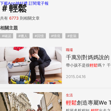
下載App抽好禮
訂閱電子報
＃
輕鬆
共有
6773
則相關文章
相關主題
#確認
#獵人
#回憶
#情境
#套裝
職場
千萬別對媽媽說的
帶小孩不是很
輕鬆
嗎
2015.04.16
生活
輕鬆
創造專屬We T
航班多航程短
輕鬆