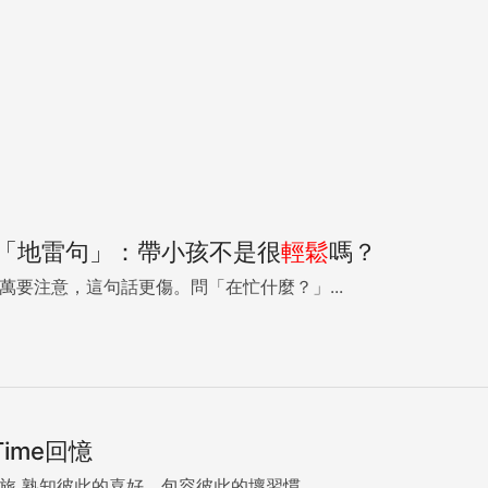
「地雷句」：帶小孩不是很
輕鬆
嗎？
？ 千萬要注意，這句話更傷。問「在忙什麼？」...
ime回憶
出走之旅 熟知彼此的喜好、包容彼此的壞習慣...