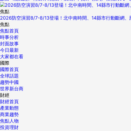
焦點
2026防空演習8/7-8/13登場！北中南時間、14縣市行動斷網
焦點
焦點首頁
時事分析
封面故事
今日最新
大家都在看
國際
國際首頁
全球話題
趨勢中國
世界新台商
財經
財經首頁
產業動態
商業趨勢
焦點人物
投資理財