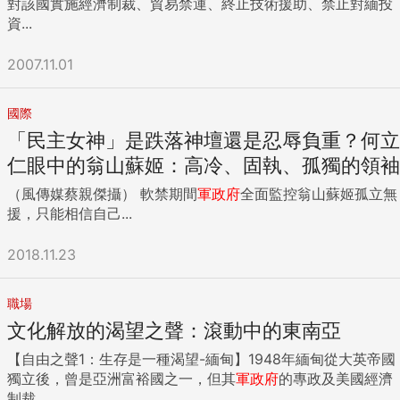
對該國實施經濟制裁、貿易禁運、終止技術援助、禁止對緬投
資...
2007.11.01
國際
「民主女神」是跌落神壇還是忍辱負重？何立
仁眼中的翁山蘇姬：高冷、固執、孤獨的領袖
（風傳媒蔡親傑攝） 軟禁期間
軍政府
全面監控翁山蘇姬孤立無
援，只能相信自己...
2018.11.23
職場
文化解放的渴望之聲：滾動中的東南亞
【自由之聲1：生存是一種渴望-緬甸】1948年緬甸從大英帝國
獨立後，曾是亞洲富裕國之一，但其
軍政府
的專政及美國經濟
制裁...