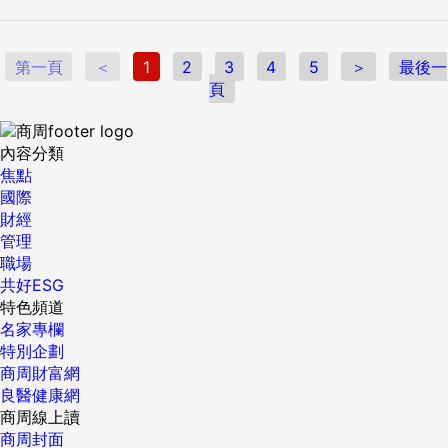
第一頁
＜
1
2
3
4
5
＞
最後一
頁
內容分類
焦點
國際
財經
管理
職場
共好ESG
特色頻道
名家專欄
特別企劃
商周財富網
良醫健康網
商周線上讀
商周封面