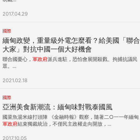
2017.04.29
國際
緬甸政變，重量級外電怎麼看？給美國「聯合
大家」對抗中國一個大好機會
聯合國憂心，
軍政府
派兵進駐，恐怕會展開殺戮、拘捕抗議民
眾。...
2021.02.18
國際
亞洲美食新潮流：緬甸味對戰泰國風
國菜魚湯米線打頭陣 《金融時報》觀察，隨著二○一一年緬甸
軍政府
結束獨裁統治，不僅民主政權走向開放，...
2017.10.05