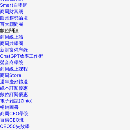
Smart自學網
商周財富網
圓桌趨勢論壇
百大顧問團
數位閱讀
商周線上讀
商周共學圈
新財富備忘錄
ChatGPT效率工作術
聲音商學院
商周線上課程
商周Store
週年慶好禮送
紙本訂閱優惠
數位訂閱優惠
電子雜誌(Zinio)
暢銷圖書
商周CEO學院
百億CEO班
CEO50失敗學