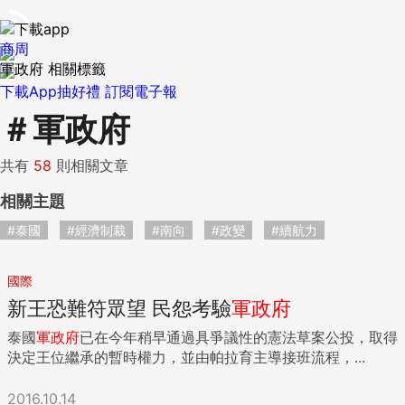
商周
軍政府 相關標籤
下載App抽好禮
訂閱電子報
＃
軍政府
共有
58
則相關文章
相關主題
#泰國
#經濟制裁
#南向
#政變
#續航力
國際
新王恐難符眾望 民怨考驗
軍政府
泰國
軍政府
已在今年稍早通過具爭議性的憲法草案公投，取得
決定王位繼承的暫時權力，並由帕拉育主導接班流程，...
2016.10.14