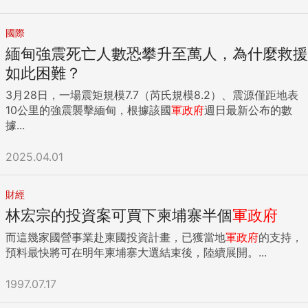
國際
緬甸強震死亡人數恐攀升至萬人，為什麼救援
如此困難？
3月28日，一場震矩規模7.7（芮氏規模8.2）、震源僅距地表
10公里的強震襲擊緬甸，根據該國
軍政府
週日最新公布的數
據...
2025.04.01
財經
林宏宗的投資案可買下柬埔寨半個
軍政府
而這幾家國營事業赴柬國投資計畫，已獲當地
軍政府
的支持，
預料最快將可在明年柬埔寨大選結束後，陸續展開。...
1997.07.17