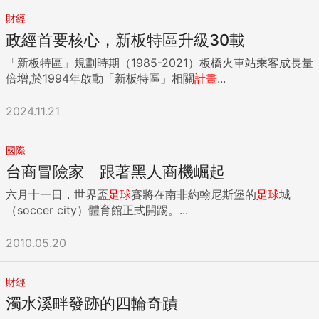
財經
政經首要核心，新板特區升級30載
「新板特區」規劃時期（1985-2021）板橋火車站乘客成長量
倍增,於1994年啟動「新板特區」相關
計畫
...
2024.11.21
國際
台商冒險家 跟著黑人商機崛起
六月十一日，世界盃
足球
賽將在南非約翰尼斯堡的
足球
城
（soccer city）體育館正式開踢。...
2010.05.20
財經
濁水溪畔發跡的四輪奇蹟