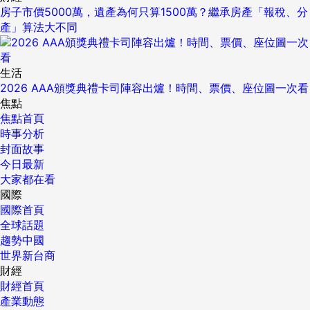
房子市價5000萬，遺產為何只算1500萬？繼承房產「報稅、分
產」算法大不同
生活
2026 AAA頒獎典禮卡司陣容出爐！時間、票價、座位圖一次看
焦點
焦點首頁
時事分析
封面故事
今日最新
大家都在看
國際
國際首頁
全球話題
趨勢中國
世界新台商
財經
財經首頁
產業動態