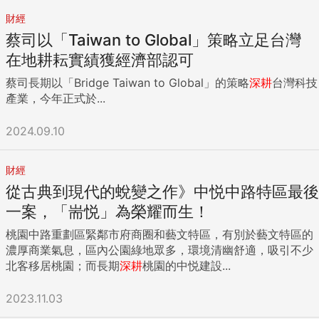
財經
蔡司以「Taiwan to Global」策略立足台灣
在地耕耘實績獲經濟部認可
蔡司長期以「Bridge Taiwan to Global」的策略
深耕
台灣科技
產業，今年正式於...
2024.09.10
財經
從古典到現代的蛻變之作》中悦中路特區最後
一案，「耑悦」為榮耀而生！
桃園中路重劃區緊鄰市府商圈和藝文特區，有別於藝文特區的
濃厚商業氣息，區內公園綠地眾多，環境清幽舒適，吸引不少
北客移居桃園；而長期
深耕
桃園的中悦建設...
2023.11.03