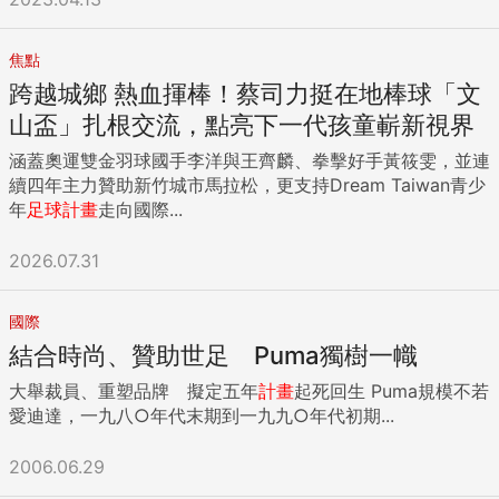
焦點
跨越城鄉 熱血揮棒！蔡司力挺在地棒球「文
山盃」扎根交流，點亮下一代孩童嶄新視界
涵蓋奧運雙金羽球國手李洋與王齊麟、拳擊好手黃筱雯，並連
續四年主力贊助新竹城市馬拉松，更支持Dream Taiwan青少
年
足球
計畫
走向國際...
2026.07.31
國際
結合時尚、贊助世足 Puma獨樹一幟
大舉裁員、重塑品牌 擬定五年
計畫
起死回生 Puma規模不若
愛迪達，一九八○年代末期到一九九○年代初期...
2006.06.29