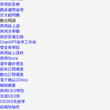
商周財富網
圓桌趨勢論壇
百大顧問團
數位閱讀
商周線上讀
商周共學圈
新財富備忘錄
ChatGPT效率工作術
聲音商學院
商周線上課程
商周Store
週年慶好禮送
紙本訂閱優惠
數位訂閱優惠
電子雜誌(Zinio)
暢銷圖書
商周CEO學院
百億CEO班
CEO50失敗學
組織領袖班