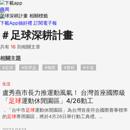
商周
足球深耕計畫 相關標籤
下載App抽好禮
訂閱電子報
＃
足球深耕計畫
共有
16
則相關文章
相關主題
#足球
#世界盃
#梅西
#賽程
#卡達
生活
盧秀燕市長力推運動風氣！ 台灣首座國際級
「
足球
運動休閒園區」4/26動工
，「台中市
足球
運動休閒園區」為台灣首座符合國際賽事標準
的
足球
專用園區，將於4月26日舉行動工典禮。...
2023.04.13