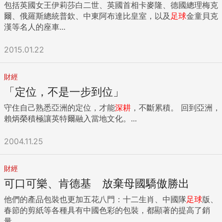
包括英國女王伊莉莎白二世、英國首相卡麥隆、德國總理梅克
爾、俄羅斯總統普欽、中東阿布達比皇室，以及
足球
金童貝克
漢等名人的座車...
2015.01.22
財經
「定位，不是一步到位」
守住自己熟悉亞洲的定位，才能
深耕
，不斷累積。 回到亞洲，
賴炳榮積極讓英特爾融入當地文化。...
2004.11.25
財經
可口可樂、肯德基 放棄母國驕傲勝出
他們的產品包裝也更加五花八門：十二生肖、中國隊
足球
版、
春節的剪紙等各種具有中國色彩的包裝，都顯著的提高了銷
量...