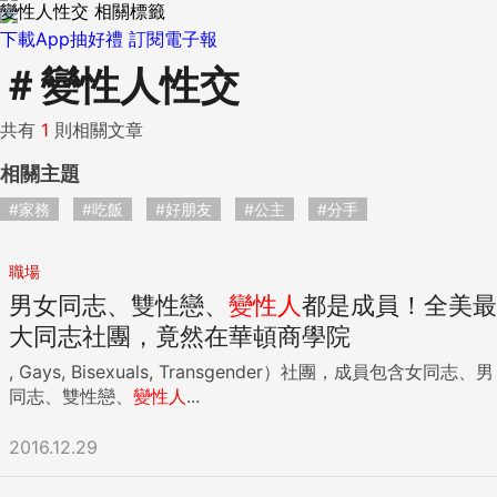
變性人性交 相關標籤
下載App抽好禮
訂閱電子報
＃
變性人性交
共有
1
則相關文章
相關主題
#家務
#吃飯
#好朋友
#公主
#分手
職場
男女同志、雙性戀、
變性人
都是成員！全美最
大同志社團，竟然在華頓商學院
, Gays, Bisexuals, Transgender）社團，成員包含女同志、男
同志、雙性戀、
變性人
...
2016.12.29