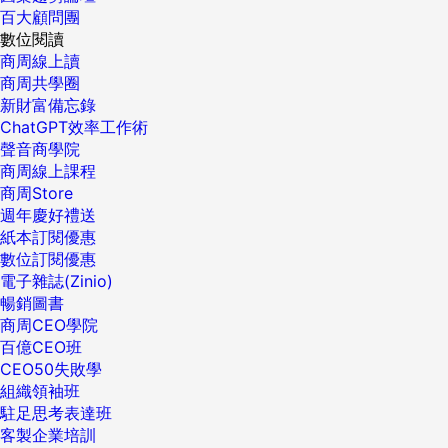
百大顧問團
數位閱讀
商周線上讀
商周共學圈
新財富備忘錄
ChatGPT效率工作術
聲音商學院
商周線上課程
商周Store
週年慶好禮送
紙本訂閱優惠
數位訂閱優惠
電子雜誌(Zinio)
暢銷圖書
商周CEO學院
百億CEO班
CEO50失敗學
組織領袖班
駐足思考表達班
客製企業培訓