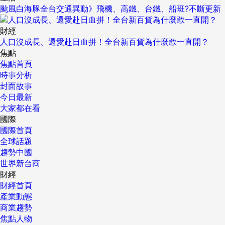
颱風白海豚全台交通異動》飛機、高鐵、台鐵、船班?不斷更新
財經
人口沒成長、還愛赴日血拼！全台新百貨為什麼敢一直開？
焦點
焦點首頁
時事分析
封面故事
今日最新
大家都在看
國際
國際首頁
全球話題
趨勢中國
世界新台商
財經
財經首頁
產業動態
商業趨勢
焦點人物