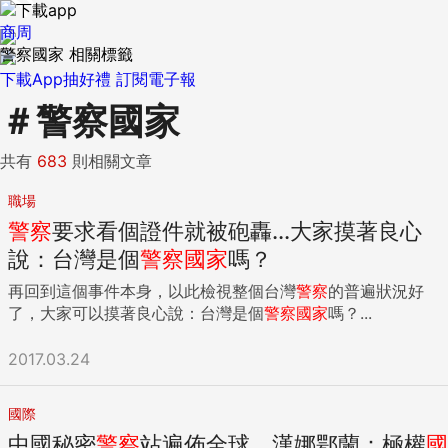
商周
警察國家 相關標籤
下載App抽好禮
訂閱電子報
＃
警察國家
共有
683
則相關文章
職場
警察
要求看個證件就被砲轟...大家摸著良心
說：台灣是個
警察
國家
嗎？
再回到這個事件本身，以此檢視整個台灣
警察
的普遍狀況好
了，大家可以摸著良心說：台灣是個
警察
國家
嗎？...
2017.03.24
國際
中國秘密
警察
站遍佈全球，漢娜鄂蘭：極權
國