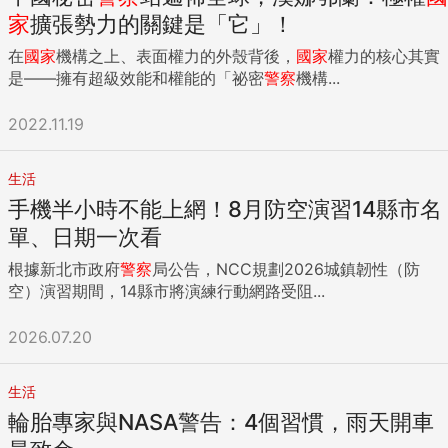
家
擴張勢力的關鍵是「它」！
在
國家
機構之上、表面權力的外殼背後，
國家
權力的核心其實
是——擁有超級效能和權能的「祕密
警察
機構...
2022.11.19
生活
手機半小時不能上網！8月防空演習14縣市名
單、日期一次看
根據新北市政府
警察
局公告，NCC規劃2026城鎮韌性（防
空）演習期間，14縣市將演練行動網路受阻...
2026.07.20
生活
輪胎專家與NASA警告：4個習慣，雨天開車