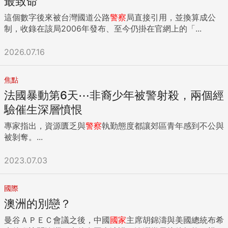
最致命
這個數字後來被台灣國道公路
警察
局直接引用，並換算成公
制，收錄在該局2006年發布、至今仍掛在官網上的「...
2026.07.16
焦點
法國暴動第6天⋯非裔少年被警射殺，兩個經
驗催生深層憤恨
專家指出，資源匱乏與
警察
執勤態度都讓郊區青年感到不公與
被剝奪。...
2023.07.03
國際
澳洲的別戀？
曼谷ＡＰＥＣ會議之後，中國
國家
主席胡錦濤與美國總統布希