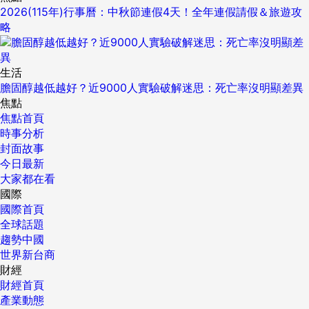
2026(115年)行事曆：中秋節連假4天！全年連假請假＆旅遊攻
略
生活
膽固醇越低越好？近9000人實驗破解迷思：死亡率沒明顯差異
焦點
焦點首頁
時事分析
封面故事
今日最新
大家都在看
國際
國際首頁
全球話題
趨勢中國
世界新台商
財經
財經首頁
產業動態