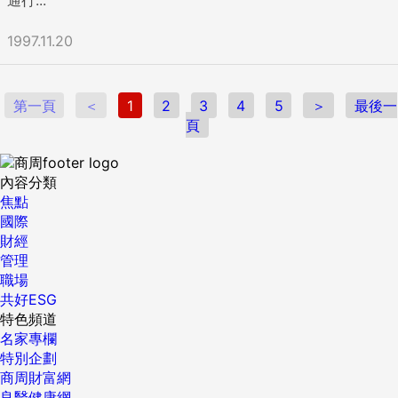
1997.11.20
第一頁
＜
1
2
3
4
5
＞
最後一
頁
內容分類
焦點
國際
財經
管理
職場
共好ESG
特色頻道
名家專欄
特別企劃
商周財富網
良醫健康網