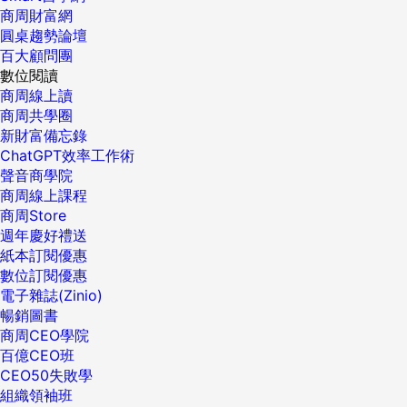
商周財富網
圓桌趨勢論壇
百大顧問團
數位閱讀
商周線上讀
商周共學圈
新財富備忘錄
ChatGPT效率工作術
聲音商學院
商周線上課程
商周Store
週年慶好禮送
紙本訂閱優惠
數位訂閱優惠
電子雜誌(Zinio)
暢銷圖書
商周CEO學院
百億CEO班
CEO50失敗學
組織領袖班