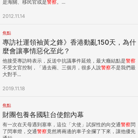
是海關、移民官或是
警察
。...
2012.11.14
焦點
專訪社運領袖黃之鋒》香港動亂150天，為什
麼會讓事情惡化至此？
他接受專訪時表示，反送中抗議事件延燒，最大癥結點是
警察
不受文官控制，「過去兩、三個月，很多人說
警察
不是我們最
大對手...
2019.11.18
焦點
財團包養各國駐台使館內幕
有一次在天母遇到塞車，這位「大使」試探性的向交通
警察
閃
了閃車燈，交通
警察
竟然將兩邊的車子全攔了下來，讓他優先
通行...