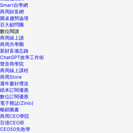
Smart自學網
商周財富網
圓桌趨勢論壇
百大顧問團
數位閱讀
商周線上讀
商周共學圈
新財富備忘錄
ChatGPT效率工作術
聲音商學院
商周線上課程
商周Store
週年慶好禮送
紙本訂閱優惠
數位訂閱優惠
電子雜誌(Zinio)
暢銷圖書
商周CEO學院
百億CEO班
CEO50失敗學