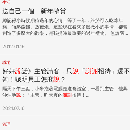
生活
送自己一個 新年犒賞
總記得小時候期待過年的心情，等了一年，終於可以吃炸年
糕、領壓歲錢、放鞭炮。這些現在看來多麼微小的事情，卻曾
創造了多麼大的歡樂，是孩提時最重要的過年禮物。 無論舊的
一年過得好不好，新的一年開始，先從好好愛自己、愛家人開
始；不論花錢不花錢，先好好問自己，最想要什麼犒賞禮物。
2012.01.19
alive這次邀請到各界名人，來分享他們的年終犒賞清單，希望
能在過年時，提供大家一些感謝自己的好點子，讓龍年有個最
職場
愉快的開始！ ...
好好
說
話》主管請客，只
說
「
謝謝
招待」還不
夠！聰明員工怎麼
說
？
隔天下午三點，小米抱著電腦走進會議室，一看到主管，他興
沖沖地
說
：「主管，昨天真的
謝謝
招待！...
2021.07.16
管理