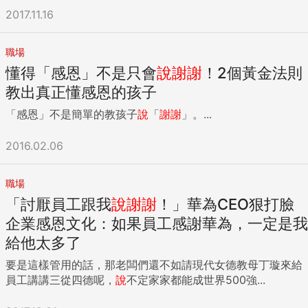
2017.11.16
職場
懂得「感恩」不是只會
說
謝謝
！2個黃金法則
教出真正懂感恩的孩子
「感恩」不是簡單的教孩子
說
「
謝謝
」。...
2016.02.06
職場
「討厭員工跟我
說
謝謝
！」華為CEO狠打臉
企業感恩文化：如果員工感謝華為，一定是我
給他太多了
要是這樣管用的話，那老闆們還不如請現代女德教母丁璇來給
員工講講三從四德呢，
說
不定家家都能成世界500強...