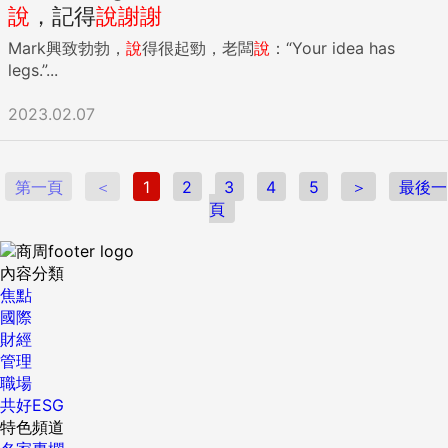
說
，記得
說
謝謝
Mark興致勃勃，
說
得很起勁，老闆
說
：“Your idea has
legs.”...
2023.02.07
第一頁
＜
1
2
3
4
5
＞
最後一
頁
內容分類
焦點
國際
財經
管理
職場
共好ESG
特色頻道