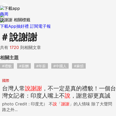
商周
說謝謝 相關標籤
下載App抽好禮
訂閱電子報
＃
說謝謝
共有
1720
則相關文章
相關主題
#禮貌
#薪酬
#年薪
#中國人
#麻煩
國際
台灣人常
說
謝謝
，不一定是真的禮貌！一個台
灣女記者：印度人嘴上不
說
，謝意卻更真誠
photo Credit : 印度尤） 不
說
「
謝謝
」的人情味 除了大聲問
路之外...