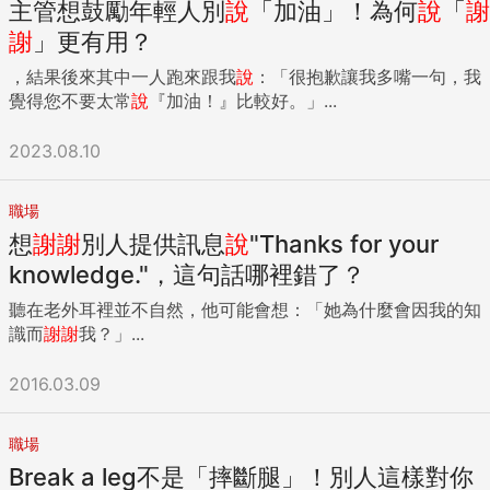
主管想鼓勵年輕人別
說
「加油」！為何
說
「
謝
謝
」更有用？
，結果後來其中一人跑來跟我
說
：「很抱歉讓我多嘴一句，我
覺得您不要太常
說
『加油！』比較好。」...
2023.08.10
職場
想
謝謝
別人提供訊息
說
"Thanks for your
knowledge."，這句話哪裡錯了？
聽在老外耳裡並不自然，他可能會想：「她為什麼會因我的知
識而
謝謝
我？」...
2016.03.09
職場
Break a leg不是「摔斷腿」！別人這樣對你