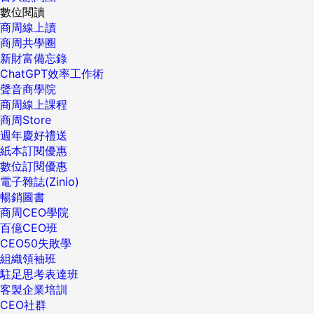
數位閱讀
商周線上讀
商周共學圈
新財富備忘錄
ChatGPT效率工作術
聲音商學院
商周線上課程
商周Store
週年慶好禮送
紙本訂閱優惠
數位訂閱優惠
電子雜誌(Zinio)
暢銷圖書
商周CEO學院
百億CEO班
CEO50失敗學
組織領袖班
駐足思考表達班
客製企業培訓
CEO社群