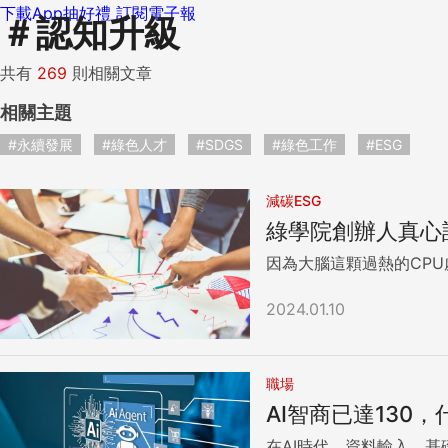
下載App抽好禮
訂閱電子報
＃
認知升級
共有
269
則相關文章
相關主題
#永續發展
#綠色人才
#SDGS
#綠色工作
#ESG
減碳ESG
綠學院創辦人真心
因為大腦這顆過熱的CP
2024.01.10
職場
AI智商已達130
在AI時代，資料輸入、