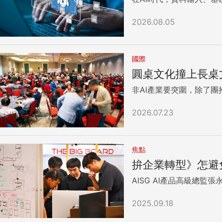
2026.08.05
國際
圓桌文化撞上長桌
非AI產業要突圍，除了團
2026.07.23
焦點
拚企業轉型》怎避
AISG AI產品高級總監張
2025.09.18