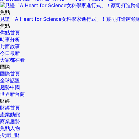
焦點
見證「A Heart for Science女科學家進行式」！蔡司打
焦點
焦點首頁
時事分析
封面故事
今日最新
大家都在看
國際
國際首頁
全球話題
趨勢中國
世界新台商
財經
財經首頁
產業動態
商業趨勢
焦點人物
投資理財