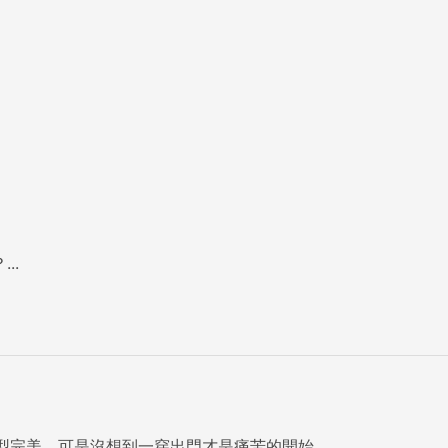
..
完美，可是沒想到一穿出門才是痛苦的開始...