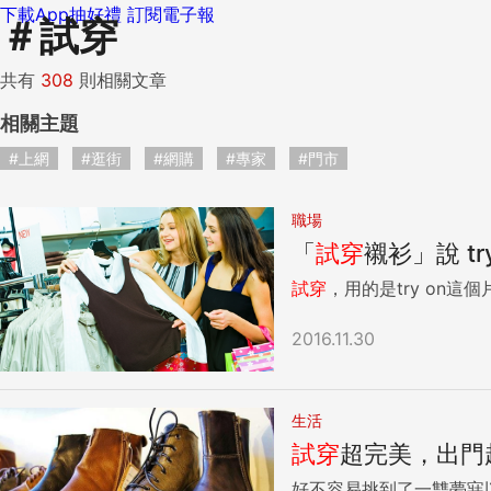
下載App抽好禮
訂閱電子報
＃
試穿
共有
308
則相關文章
相關主題
#上網
#逛街
#網購
#專家
#門市
職場
「
試穿
襯衫」說 tr
試穿
，用的是try on
2016.11.30
生活
試穿
超完美，出門
好不容易挑到了一雙夢寐