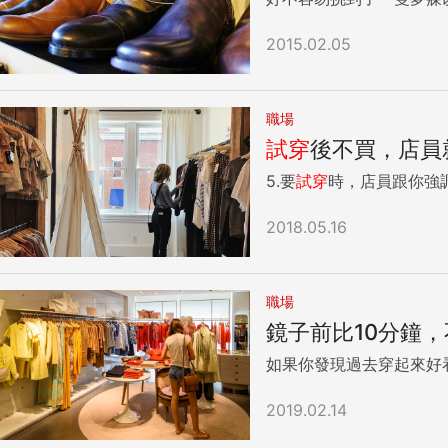
2015.02.05
職場
試穿
後不買，店員
5.要
試穿
時，店員跟你強調
2018.05.16
職場
鏡子前比10分鐘，
如果你發現過去穿起來好
2019.02.14