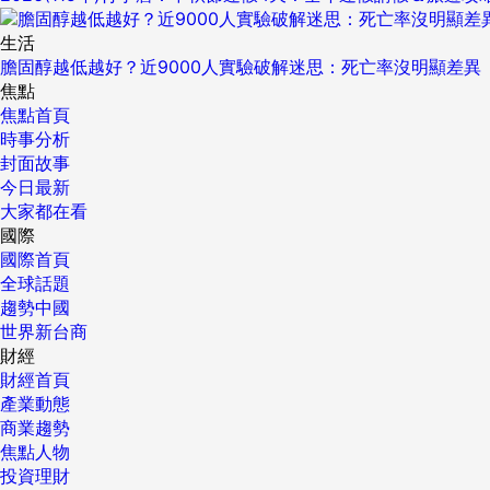
生活
膽固醇越低越好？近9000人實驗破解迷思：死亡率沒明顯差異
焦點
焦點首頁
時事分析
封面故事
今日最新
大家都在看
國際
國際首頁
全球話題
趨勢中國
世界新台商
財經
財經首頁
產業動態
商業趨勢
焦點人物
投資理財