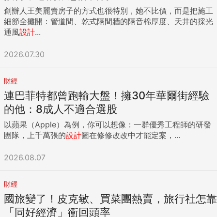
創辦人王美麗賣房子的方式也很特別，她不比價，而是把施工
細節全攤開：管道間、乾式隔間牆的隔音棉厚度、天井的採光
通風
設計
...
2026.07.30
財經
連巴菲特都曾跑輸大盤！擁30年華爾街經驗
的他：8成人不適合選股
以蘋果（Apple）為例，你可以想像：一群優秀工程師的研發
團隊，上千萬張的
設計
圖在修修改改中才能定案，...
2026.08.07
財經
國旅變了！皮克敏、買菜團熱賣，旅行社怎靠
「同好經濟」衝回頭率