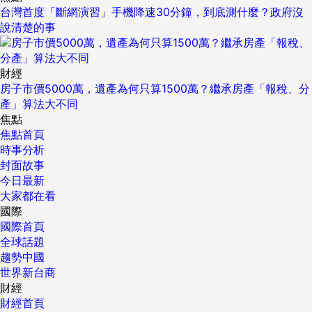
台灣首度「斷網演習」手機降速30分鐘，到底測什麼？政府沒
說清楚的事
財經
房子市價5000萬，遺產為何只算1500萬？繼承房產「報稅、分
產」算法大不同
焦點
焦點首頁
時事分析
封面故事
今日最新
大家都在看
國際
國際首頁
全球話題
趨勢中國
世界新台商
財經
財經首頁