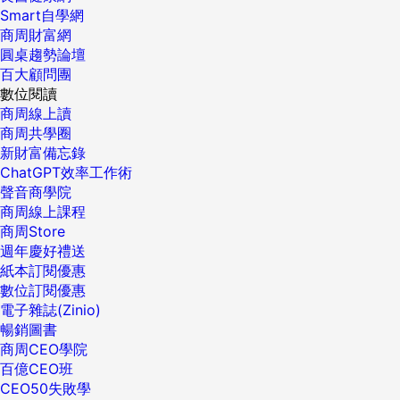
Smart自學網
商周財富網
圓桌趨勢論壇
百大顧問團
數位閱讀
商周線上讀
商周共學圈
新財富備忘錄
ChatGPT效率工作術
聲音商學院
商周線上課程
商周Store
週年慶好禮送
紙本訂閱優惠
數位訂閱優惠
電子雜誌(Zinio)
暢銷圖書
商周CEO學院
百億CEO班
CEO50失敗學