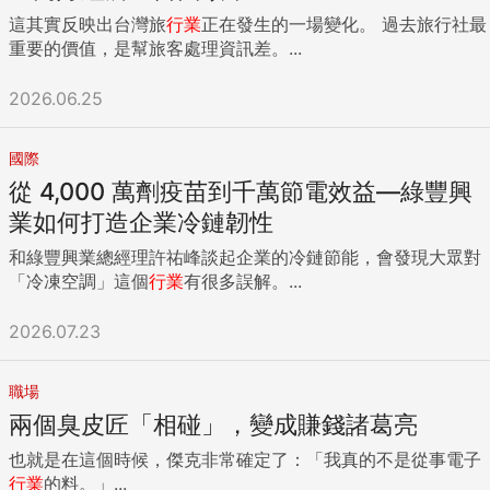
這其實反映出台灣旅
行業
正在發生的一場變化。 過去旅行社最
重要的價值，是幫旅客處理資訊差。...
2026.06.25
國際
從 4,000 萬劑疫苗到千萬節電效益—綠豐興
業如何打造企業冷鏈韌性
和綠豐興業總經理許祐峰談起企業的冷鏈節能，會發現大眾對
「冷凍空調」這個
行業
有很多誤解。...
2026.07.23
職場
兩個臭皮匠「相碰」，變成賺錢諸葛亮
也就是在這個時候，傑克非常確定了：「我真的不是從事電子
行業
的料。」...