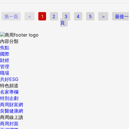
第一頁
＜
1
2
3
4
5
＞
最後一
頁
內容分類
焦點
國際
財經
管理
職場
共好ESG
特色頻道
名家專欄
特別企劃
商周財富網
良醫健康網
商周線上讀
商周封面