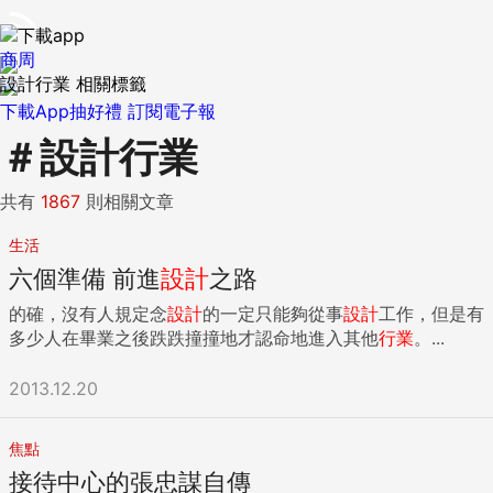
商周
設計行業 相關標籤
下載App抽好禮
訂閱電子報
＃
設計行業
共有
1867
則相關文章
生活
六個準備 前進
設計
之路
的確，沒有人規定念
設計
的一定只能夠從事
設計
工作，但是有
多少人在畢業之後跌跌撞撞地才認命地進入其他
行業
。...
2013.12.20
焦點
接待中心的張忠謀自傳