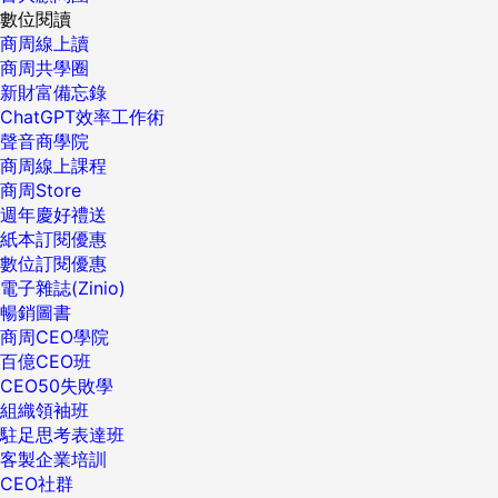
數位閱讀
商周線上讀
商周共學圈
新財富備忘錄
ChatGPT效率工作術
聲音商學院
商周線上課程
商周Store
週年慶好禮送
紙本訂閱優惠
數位訂閱優惠
電子雜誌(Zinio)
暢銷圖書
商周CEO學院
百億CEO班
CEO50失敗學
組織領袖班
駐足思考表達班
客製企業培訓
CEO社群