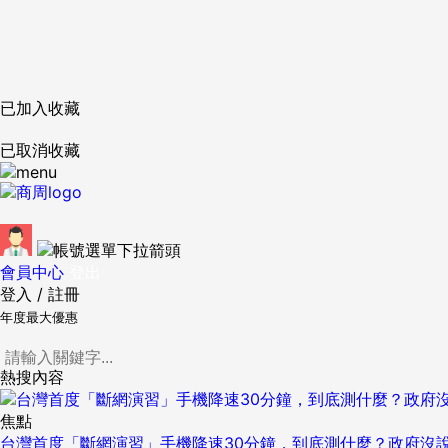
已加入收藏
已取消收藏
會員中心
登出
登入
/
註冊
年度最大優惠
熱搜內容
焦點
台灣首度「斷網演習」手機降速30分鐘，到底測什麼？政府沒