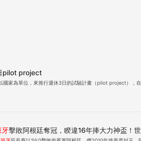
lot project
家為單位，來推行週休3日的試驗計畫（pilot project），在政
班牙
擊敗阿根廷奪冠，睽違16年捧大力神盃！
西班牙
延長賽以1比0擊敗衛冕軍阿根廷，繼2010年後再度封王、隊史