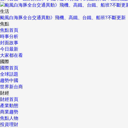
生活
颱風白海豚全台交通異動》飛機、高鐵、台鐵、船班?不斷更新
焦點
焦點首頁
時事分析
封面故事
今日最新
大家都在看
國際
國際首頁
全球話題
趨勢中國
世界新台商
財經
財經首頁
產業動態
商業趨勢
焦點人物
投資理財