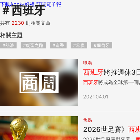
下載App抽好禮
訂閱電子報
＃
西班牙
共有
2230
則相關文章
相關主題
#熱浪
#朝聖之路
#進香
#希臘
#葡萄牙
職場
西班牙
將推週休3日pi
西班牙
將成為全球第一個以國
2021.04.01
焦點
2026世足賽》
西
2026世足冠軍戰落幕，