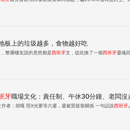
地板上的垃圾越多，食物越好吃
生，整層樓友說的竟然都是
西班牙
文，從此換了一個
西班牙
靈魂回來
班牙
職場文化：責任制、午休30分鐘、老闆沒
www.eisland.com.tw本文作者：胡嘎 照X光要等六週，還被質疑靠關係 一句話說
西班牙