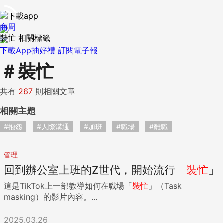
商周
裝忙 相關標籤
下載App抽好禮
訂閱電子報
＃
裝忙
共有
267
則相關文章
相關主題
#抱怨
#人際溝通
#加班
#職場
#離職
管理
回到辦公室上班的Z世代，開始流行「
裝
忙
」
這是TikTok上一部教導如何在職場「
裝
忙
」（Task
masking）的影片內容。...
2025.03.26