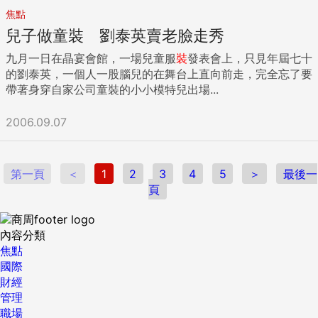
焦點
兒子做童裝 劉泰英賣老臉走秀
九月一日在晶宴會館，一場兒童服
裝
發表會上，只見年屆七十
的劉泰英，一個人一股腦兒的在舞台上直向前走，完全忘了要
帶著身穿自家公司童裝的小小模特兒出場...
2006.09.07
第一頁
＜
1
2
3
4
5
＞
最後一
頁
內容分類
焦點
國際
財經
管理
職場