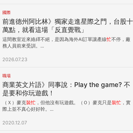
國際
前進德州阿比林》獨家走進星際之門，台股十
萬點，就看這場「反直覺戰」
這間教室近來絡繹不絕，是因為海外AI訂單讓產線
忙
不停，廠
務人員前來受訓。...
2026.07.23
職場
商業英文片語》同事說：Play the game? 不
是要和你玩遊戲！
（Ｘ）麥克
裝
忙
，但他沒有玩遊戲。（Ｏ）麥克只是
裝
忙
，實
際上並不真心好好幹。...
2020.12.07