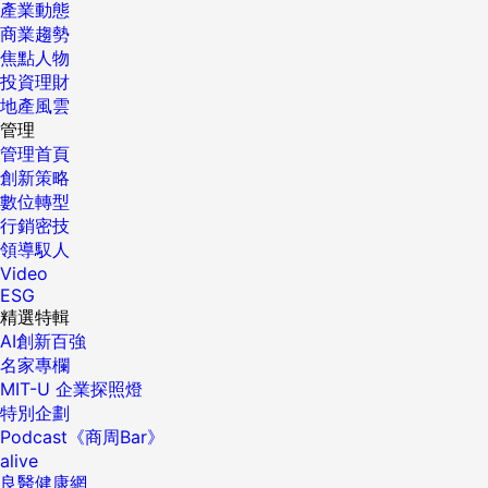
產業動態
商業趨勢
焦點人物
投資理財
地產風雲
管理
管理首頁
創新策略
數位轉型
行銷密技
領導馭人
Video
ESG
精選特輯
AI創新百強
名家專欄
MIT-U 企業探照燈
特別企劃
Podcast《商周Bar》
alive
良醫健康網