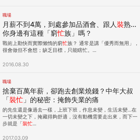
職場
月薪不到4萬，到處參加品酒會、跟人
裝
熟...
你身邊有這種「窮
忙
族」嗎？
戰術上勤快而實際懶惰的窮
忙
族？ 通常是講「優秀而無用」，
很會做但不會想；缺乏目標，只能瞎忙。...
2016.08.30
職場
捨棄百萬年薪，卻跑去創業燒錢？中年大叔
「
裝
忙
」的秘密：掩飾失業的痛
的先生還是像過去一樣，上班下班，作息未變，生活未變…在
一切未變之下，掩藏得夠舒適，沒有動機需要走出來，而下一
步就是「
裝
忙
...
2017.03.09