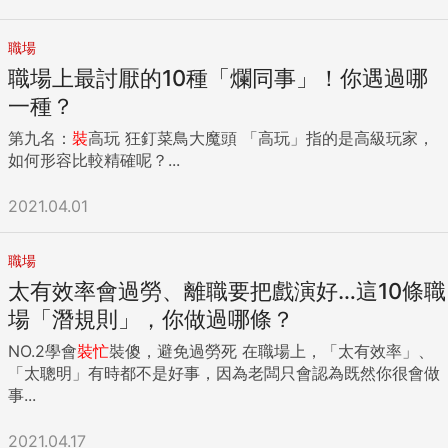
職場
職場上最討厭的10種「爛同事」！你遇過哪
一種？
第九名：
裝
高玩 狂釘菜鳥大魔頭 「高玩」指的是高級玩家，
如何形容比較精確呢？...
2021.04.01
職場
太有效率會過勞、離職要把戲演好…這10條職
場「潛規則」，你做過哪條？
NO.2學會
裝
忙
裝傻，避免過勞死 在職場上，「太有效率」、
「太聰明」有時都不是好事，因為老闆只會認為既然你很會做
事...
2021.04.17