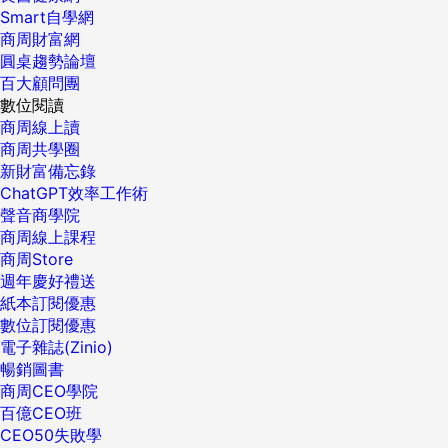
Smart自學網
商周財富網
圓桌趨勢論壇
百大顧問團
數位閱讀
商周線上讀
商周共學圈
新財富備忘錄
ChatGPT效率工作術
聲音商學院
商周線上課程
商周Store
週年慶好禮送
紙本訂閱優惠
數位訂閱優惠
電子雜誌(Zinio)
暢銷圖書
商周CEO學院
百億CEO班
CEO50失敗學