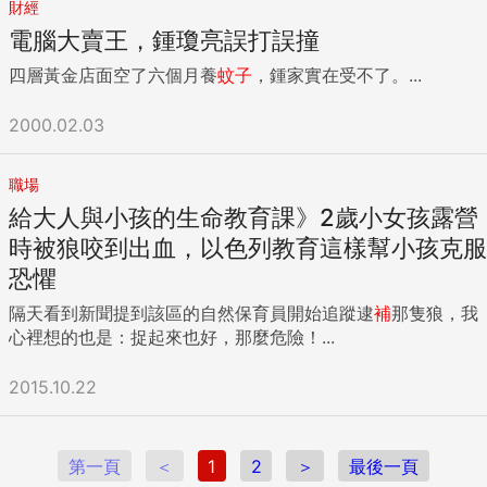
財經
電腦大賣王，鍾瓊亮誤打誤撞
四層黃金店面空了六個月養
蚊子
，鍾家實在受不了。...
2000.02.03
職場
給大人與小孩的生命教育課》2歲小女孩露營
時被狼咬到出血，以色列教育這樣幫小孩克服
恐懼
隔天看到新聞提到該區的自然保育員開始追蹤逮
補
那隻狼，我
心裡想的也是：捉起來也好，那麼危險！...
2015.10.22
第一頁
＜
1
2
＞
最後一頁