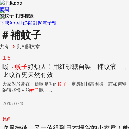
商周
補蚊子 相關標籤
下載App抽好禮
訂閱電子報
＃
補蚊子
共有
15
則相關文章
生活
嗡～
蚊子
好煩人！用紅砂糖自製「捕蚊液」，
比蚊香更天然有效
大家對於常在耳邊嗡嗡叫的
蚊子
一定感到相當困擾，該如何驅
除這些惱人的
蚊子
呢？...
2015.07.10
財經
吹風機後，又一值得到日本掃貨的小家電！能