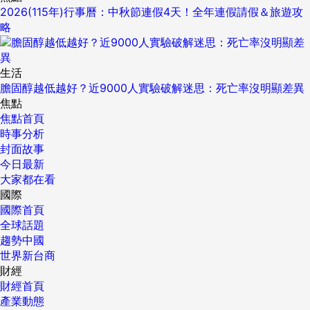
2026(115年)行事曆：中秋節連假4天！全年連假請假＆旅遊攻
略
生活
膽固醇越低越好？近9000人實驗破解迷思：死亡率沒明顯差異
焦點
焦點首頁
時事分析
封面故事
今日最新
大家都在看
國際
國際首頁
全球話題
趨勢中國
世界新台商
財經
財經首頁
產業動態