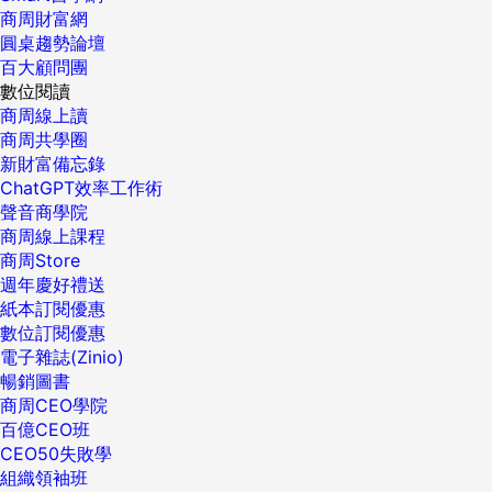
商周財富網
圓桌趨勢論壇
百大顧問團
數位閱讀
商周線上讀
商周共學圈
新財富備忘錄
ChatGPT效率工作術
聲音商學院
商周線上課程
商周Store
週年慶好禮送
紙本訂閱優惠
數位訂閱優惠
電子雜誌(Zinio)
暢銷圖書
商周CEO學院
百億CEO班
CEO50失敗學
組織領袖班