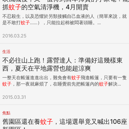
抓
蚊子
的空氣清淨機，4月開賣
不忍殺生，以及恐懼於另類接觸自己血液的人（簡單來說，就
是不敢打
蚊子
……），只能拉起棉被悶著頭睡。...
2016.03.25
生活
不必往山上跑！露營達人：準備好這幾樣東
西，夏天在平地露營也能超涼爽
一整天在帳篷進進出出，難免會有
蚊子
飛進帳篷，只要有一隻
蚊子
，那一夜就麻煩了，在睡覺前先把帳篷內的
蚊子
解決...
2015.03.31
焦點
舊園區還在養
蚊子
，這場選舉竟又喊出106座