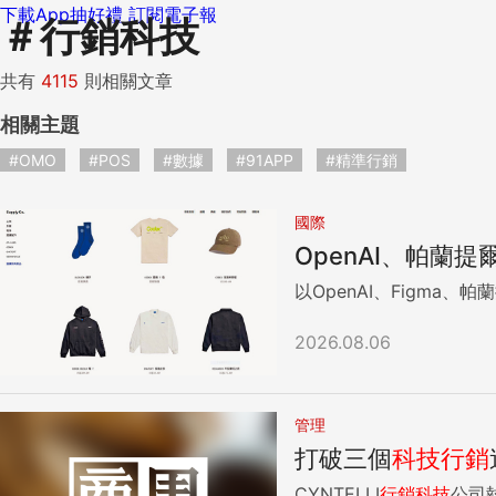
下載App抽好禮
訂閱電子報
＃
行銷科技
共有
4115
則相關文章
相關主題
#OMO
#POS
#數據
#91APP
#精準行銷
國際
OpenAI、帕蘭
以OpenAI、Figma、帕蘭
2026.08.06
管理
打破三個
科技
行銷
CYNTELLI
行銷
科技
公司