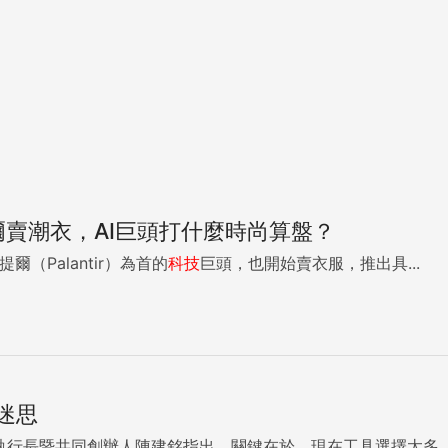
提爾賣潮衣，AI巨頭打什麼時尚算盤？
提爾（Palantir）為首的
科技
巨頭，也開始賣衣服，推出具...
迷思
執行長暨共同創辦人陳建銘指出，關鍵在於，現在工具選擇太多，而