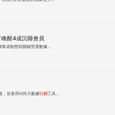
富喚醒4成沉睡會員
聯業者動態與關鍵營運數據...
，並善用AI與大數據
行銷
工具...