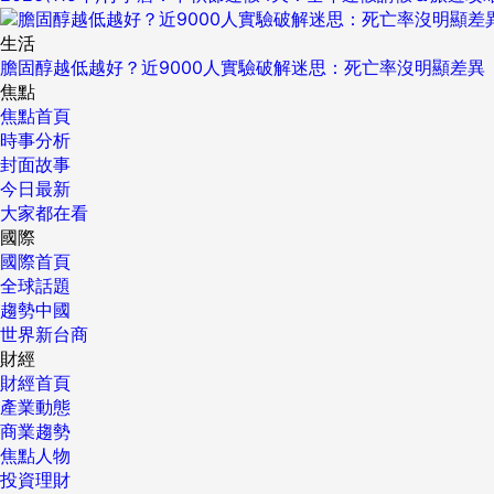
生活
膽固醇越低越好？近9000人實驗破解迷思：死亡率沒明顯差異
焦點
焦點首頁
時事分析
封面故事
今日最新
大家都在看
國際
國際首頁
全球話題
趨勢中國
世界新台商
財經
財經首頁
產業動態
商業趨勢
焦點人物
投資理財