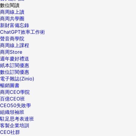
數位閱讀
商周線上讀
商周共學圈
新財富備忘錄
ChatGPT效率工作術
聲音商學院
商周線上課程
商周Store
週年慶好禮送
紙本訂閱優惠
數位訂閱優惠
電子雜誌(Zinio)
暢銷圖書
商周CEO學院
百億CEO班
CEO50失敗學
組織領袖班
駐足思考表達班
客製企業培訓
CEO社群