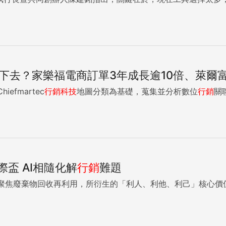
活不下去？家樂福電商訂單3年成長逾10倍、萊爾
efmartec
行銷
科技
地圖分類為基礎，蒐集並分析數位
行銷
關
盃 AI相隨化解
行銷
難題
聚焦廢棄物回收再利用，所衍生的「利人、利他、利己」核心價值