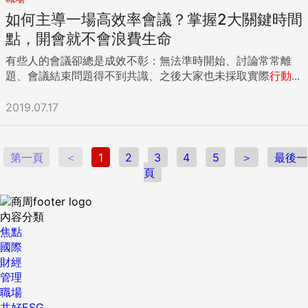
如何主導一場高效率會議？掌握2大關鍵時間
點，開會就不會浪費生命
有些人的會議卻總是成效不彰：無法準時開始、討論常常離
題、會議結束問題得不到共識、之後大家也未採取實際
行動
...
2019.07.17
第一頁
＜
1
2
3
4
5
＞
最後一
頁
內容分類
焦點
國際
財經
管理
職場
共好ESG