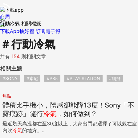
商周
行動冷氣 相關標籤
下載App抽好禮
訂閱電子報
＃
行動冷氣
共有
154
則相關文章
相關主題
#SONY
#索尼
#PS5
#PLAY STATION
#網飛
焦點
體積比手機小，體感卻能降13度！Sony「不
露痕跡」隨行
冷氣
，如何做到？
最近幾天高溫都在至30度以上，大家出門都選擇了可以躲在室
內吹
冷氣
的地方。...