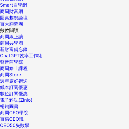
Smart自學網
商周財富網
圓桌趨勢論壇
百大顧問團
數位閱讀
商周線上讀
商周共學圈
新財富備忘錄
ChatGPT效率工作術
聲音商學院
商周線上課程
商周Store
週年慶好禮送
紙本訂閱優惠
數位訂閱優惠
電子雜誌(Zinio)
暢銷圖書
商周CEO學院
百億CEO班
CEO50失敗學