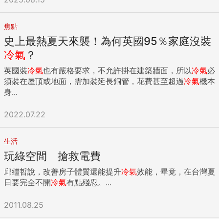
焦點
史上最熱夏天來襲！為何英國95％家庭沒裝
冷氣
？
英國裝
冷氣
也有嚴格要求，不允許掛在建築牆面，所以
冷氣
必
須裝在屋頂或地面，需加裝延長銅管，花費甚至超過
冷氣
機本
身...
2022.07.22
生活
玩綠空間 搶救電費
邱繼哲說，改善房子體質還能提升
冷氣
效能，畢竟，在台灣夏
日要完全不開
冷氣
有點殘忍。...
2011.08.25