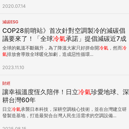
2020.07.14
減碳ESG
COP28前哨站》首次針對空調製冷的減碳倡
議要來了！「全球
冷氣
承諾」提倡減碳近7成
全球的氣溫不斷飆升，為了降溫大家只好拼命開
冷氣
，然而
冷
氣
排放會導致全球暖化加劇，造成惡性循環...
2023.11.10
財經
讓幸福溫度恆久陪伴！日立
冷氣
珍愛地球、深
耕台灣60年
日立
冷氣
承襲日本科技，深耕空調核心技術，並在台灣建立研
發製造基地，打造最契合台灣人民生活需求的空調設備...
2025.08.15