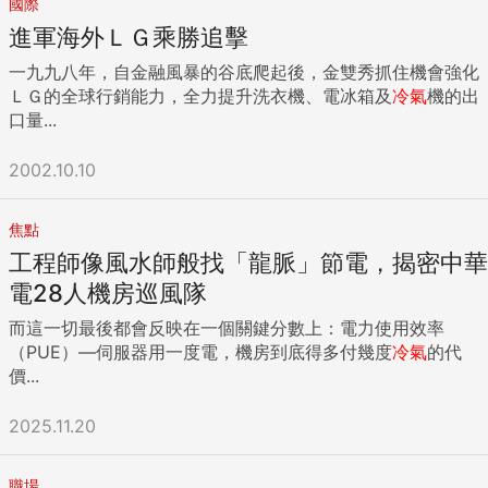
國際
進軍海外ＬＧ乘勝追擊
一九九八年，自金融風暴的谷底爬起後，金雙秀抓住機會強化
ＬＧ的全球行銷能力，全力提升洗衣機、電冰箱及
冷氣
機的出
口量...
2002.10.10
焦點
工程師像風水師般找「龍脈」節電，揭密中華
電28人機房巡風隊
而這一切最後都會反映在一個關鍵分數上：電力使用效率
（PUE）—伺服器用一度電，機房到底得多付幾度
冷氣
的代
價...
2025.11.20
職場