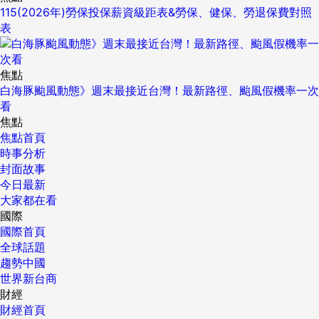
115(2026年)勞保投保薪資級距表&勞保、健保、勞退保費對照
表
焦點
白海豚颱風動態》週末最接近台灣！最新路徑、颱風假機率一次
看
焦點
焦點首頁
時事分析
封面故事
今日最新
大家都在看
國際
國際首頁
全球話題
趨勢中國
世界新台商
財經
財經首頁