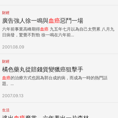
財經
廣告強人徐一鳴與
血癌
惡鬥一場
六年前事業高峰期得
血癌
九五年七月以為自己太勞累 八月九
日病發，驚覺不對勁 徐一鳴在六年前...
2001.08.09
財經
橘色藥丸從賠錢貨變獵癌狙擊手
血癌
的治療方式也因為郭台成的病，而成為一時的熱門話
題。...
2007.09.13
生活
逃出
血癌
魔掌 六年養出一片森林