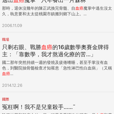
那時，退休沒幾年的陳正武換完骨髓、自
血癌
魔掌中逃生沒太
久，執意要和太太從桃園市鎮搬到鄉下山上。...
2006.11.09
職場
只剩右眼、戰勝
血癌
的16歲數學奧賽金牌得
主：「靠數學，我才熬過化療的苦...」
國二那年突然持續一週的發燒及疲倦嗜睡，甚至手掌沒有血
色，到醫院抽骨髓檢查才知罹患「急性淋巴性白血病」（又稱
血癌
...
2014.12.26
國際
冤枉啊！我不是兒童殺手……ˉ