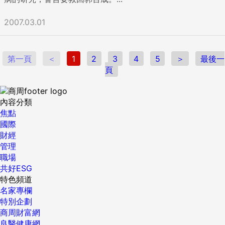
與品牌經營上的卓越表現不僅晉身世界前五大科技企業，同時
更對台灣科技產業鏈造成衝擊；倘若三星在半導體或者其他相
2007.03.01
關製程上確實有漏洞，不徹底改革可能加速客戶轉單，但改革
卻可能拉高成本而降低競爭力。不論如何，三星這一波員工罹
癌事件恐怕很難簡單收場。 三星的事件，不免讓我們想起台
第一頁
＜
1
2
3
4
5
＞
最後一
灣。韓國從1999年至今15年的經濟改革路線，走的其實就是台
頁
灣七O、八O年代的政府計畫經濟路子。台灣在總統直選、政治
制度正式民主化之後，逐漸揚棄這套什麼都仰賴政府主導的經
濟模式；雖然至今仍有許多人懷念計畫經濟的高速效率，但當
內容分類
人民開始理解到環境、健康以及城鄉平衡之重要性不遜於經濟
焦點
發展時，那就註定回不去了。 我始終認為中央政府所帶動的計
國際
畫經濟是一種禁藥，特別是這種仰賴少數幾家超強企業支撐國
財經
家GDP的經濟模式，根本無法反應一個國家真正的經濟實力。
管理
計畫經濟促使最好的人才掌握最充分的資源，能用一個十年
職場
decade就使國家翻身，但長期而言仍得面對資源分配不均、社
共好ESG
會流動停滯、勞工生活條件太差以及環境汙染等問題。 我們不
特色頻道
難發現，有許多台灣人只要看到三星出事就立刻大打落水狗並
名家專欄
以此強化民族自尊心說著「台灣其實很好」，但我總認為台灣
特別企劃
沒有什麼幸災樂禍的本錢。這幾年來台灣對於中國、韓國企業
商周財富網
出問題的事件，多半抱持一種「你下我就上」的心態，但即使
良醫健康網