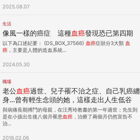
2025.08.07
生活
像風一樣的癌症 這種
血癌
發現恐已第四期
以下為口述紀要： {DS_BOX_37566}
血癌
症狀分3大類
血
癌
，主要是人體的造血系統...
2024.05.30
職場
老公
血癌
過世、兒子罹不治之症、自己乳癌纏
身...曾有輕生念頭的她，這樣走出人生低谷
與病痛長期搏鬥的母親，在汪秀玲教書的第一年過世；先生則
是在小孩出生後八個月罹患
血癌
，治療了兩個月仍然宣告不
治...
2018.02.06