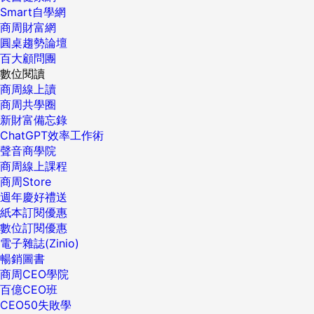
Smart自學網
商周財富網
圓桌趨勢論壇
百大顧問團
數位閱讀
商周線上讀
商周共學圈
新財富備忘錄
ChatGPT效率工作術
聲音商學院
商周線上課程
商周Store
週年慶好禮送
紙本訂閱優惠
數位訂閱優惠
電子雜誌(Zinio)
暢銷圖書
商周CEO學院
百億CEO班
CEO50失敗學