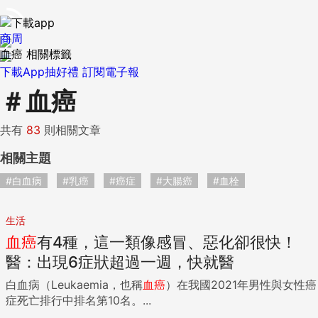
商周
血癌 相關標籤
下載App抽好禮
訂閱電子報
＃
血癌
共有
83
則相關文章
相關主題
#白血病
#乳癌
#癌症
#大腸癌
#血栓
生活
血癌
有4種，這一類像感冒、惡化卻很快！
醫：出現6症狀超過一週，快就醫
白血病（Leukaemia，也稱
血癌
）在我國2021年男性與女性癌
症死亡排行中排名第10名。...