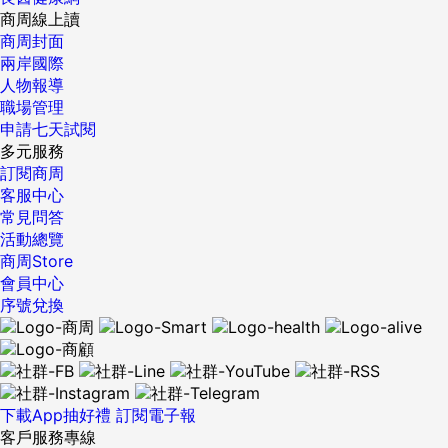
目前我們與中韓在某些產業位置上是直接競爭者，韓國衰弱並
商周線上讀
不表示台灣就能強盛。 暫且不論潛在競爭者例如印尼、泰國與
商周封面
越南，中國的成本與市場優勢將長期持續，而韓國在許多特殊
兩岸國際
技術方面正逐漸追上日本，即使中韓真的出問題，也不表示台
人物報導
灣能因此大幅受惠──況且，台灣的勞工問題、環保問題，也絲
職場管理
毫不比中韓簡單到哪裡。 從結果看來，此次三星正式公開認
申請七天試閱
錯，我認為中短期內對韓國大型企業獨強的經濟模式不至於產
多元服務
生影響。但就長期來看，這幾年來韓國的經濟模式飽受詬病，
訂閱商周
來自內部的反抗聲浪更始終不斷，未來人民迫使政府反手壓抑
客服中心
大型企業行為幾乎勢不可當。不論如何，台灣如果抱持著一種
常見問答
「反正韓國遲早有天會自我毀滅」的心態就得意自滿，一定不
活動總覽
可能成為最後的贏家。...
商周Store
會員中心
序號兌換
下載App抽好禮
訂閱電子報
客戶服務專線