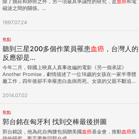
除了抽菸和肺癌之外，另一項最具爭議性的研究，是
血癌
和電
磁波之間的關係。...
1997.07.24
焦點
聽到三星200多個作業員罹患
血癌
，台灣人的
反應卻是...
今年二月，韓國上映真人真事改編的電影《另一個承諾》
Another Promise，劇情描述了一位18歲的女孩在一家半導體
廠工作，四年後卻不幸罹患白血病而死。女孩的父親不斷追
查，發現有許多年輕的白血病患者都來自這家企業。外界普遍
認為，這家工廠就是一手支撐起韓國經濟命脈的三星
2014.07.02
Samsung。 事實上，這幾年內已經有超過200位三星的生產線
員工死於癌症。起初三星雖然願意支付相關醫療費用與喪葬費
焦點
用，卻不承認三星應當負起責任。華盛頓郵報The
郭台銘在匈牙利 找到交棒最後拼圖
Washington Post從去年開始追蹤三星處理員工罹癌事件之後
續發展，國際主流媒體的涉入迫使三星無從逃避，三星電子副
郭台銘說，他為此自掏腰包捐贈美國
血癌
基金會，推動
血癌
疾
總裁權五鉉上個月終於道歉，願意給予賠償。 三星在生產製造
病的研究，誓言要救回郭台成。...