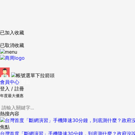
已加入收藏
已取消收藏
會員中心
登出
登入
/
註冊
年度最大優惠
熱搜內容
焦點
台灣首度「斷網演習」手機降速30分鐘，到底測什麼？政府沒