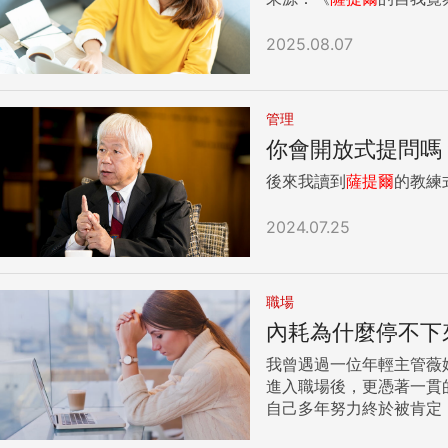
2025.08.07
管理
你會開放式提問嗎
後來我讀到
薩
提
爾
的教練
2024.07.25
職場
內耗為什麼停不下
我曾遇過一位年輕主管薇
進入職場後，更憑著一貫的自律與執行力，30出頭就晉升
自己多年努力終於被肯定，但沒想到，真正的焦慮，也從
程，突然一個疑問冒出來：「我真的有資格帶團隊嗎？」 這個聲音