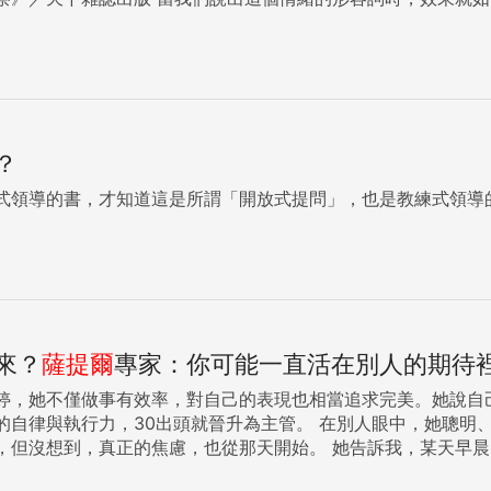
？
式領導的書，才知道這是所謂「開放式提問」，也是教練式領導的重
來？
薩
提
爾
專家：你可能一直活在別人的期待
婷，她不僅做事有效率，對自己的表現也相當追求完美。她說自
為主管。 在別人眼中，她聰明、理性而且表現穩定，是天生的領導者。升上主管那天，她確信
那天開始。 她告訴我，某天早晨，她一邊如往常般準備出門，一邊在腦中跑一遍待會的會議流
像一根細針，扎在她的心裡，雖然只出現了短短幾秒，卻讓她接下來的日子都被焦慮纏