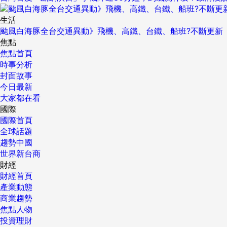
生活
颱風白海豚全台交通異動》飛機、高鐵、台鐵、船班?不斷更新
焦點
焦點首頁
時事分析
封面故事
今日最新
大家都在看
國際
國際首頁
全球話題
趨勢中國
世界新台商
財經
財經首頁
產業動態
商業趨勢
焦點人物
投資理財