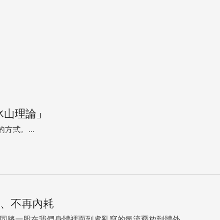
冰山理論」
式。...
下、不再內耗
詞時，效果就如同將一股在我們身體裡面到處亂竄的氣流釋放到體外...