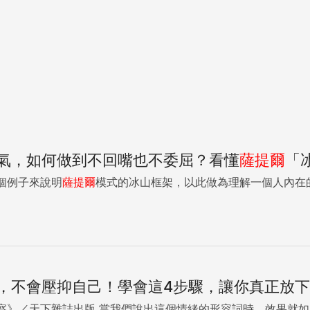
氣，如何做到不回嘴也不委屈？看懂
薩
提
爾
「
個例子來說明
薩
提
爾
模式的冰山框架，以此做為理解一個人內在的方
，不會壓抑自己！學會這4步驟，讓你真正放
的自我覺察》／天下雜誌出版 當我們說出這個情緒的形容