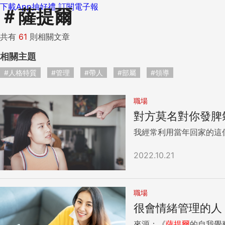
下載App抽好禮
訂閱電子報
＃
薩提爾
共有
61
則相關文章
相關主題
#人格特質
#管理
#帶人
#部屬
#領導
職場
對方莫名對你發脾
我經常利用當年回家的這
2022.10.21
職場
很會情緒管理的人
來源：《
薩
提
爾