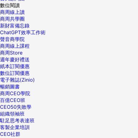
數位閱讀
商周線上讀
商周共學圈
新財富備忘錄
ChatGPT效率工作術
聲音商學院
商周線上課程
商周Store
週年慶好禮送
紙本訂閱優惠
數位訂閱優惠
電子雜誌(Zinio)
暢銷圖書
商周CEO學院
百億CEO班
CEO50失敗學
組織領袖班
駐足思考表達班
客製企業培訓
CEO社群