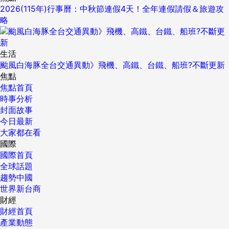
2026(115年)行事曆：中秋節連假4天！全年連假請假＆旅遊攻
略
生活
颱風白海豚全台交通異動》飛機、高鐵、台鐵、船班?不斷更新
焦點
焦點首頁
時事分析
封面故事
今日最新
大家都在看
國際
國際首頁
全球話題
趨勢中國
世界新台商
財經
財經首頁
產業動態