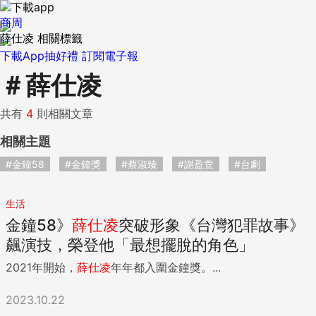
商周
薛仕凌 相關標籤
下載App抽好禮
訂閱電子報
＃
薛仕凌
共有
4
則相關文章
相關主題
#金鐘58
#金鐘獎
#蔡淑臻
#謝盈萱
#台劇
生活
金鐘58》
薛
仕
凌
突破形象《台灣犯罪故事》
飆演技，榮登他「最想擺脫的角色」
2021年開始，
薛
仕
凌
年年都入圍金鐘獎。...
2023.10.22