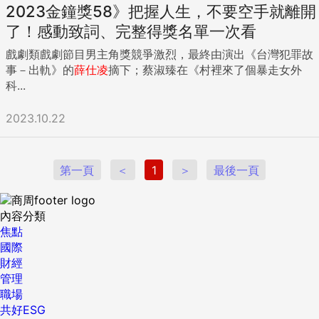
2023金鐘獎58》把握人生，不要空手就離開
了！感動致詞、完整得獎名單一次看
戲劇類戲劇節目男主角獎競爭激烈，最終由演出《台灣犯罪故
事－出軌》的
薛
仕
凌
摘下；蔡淑臻在《村裡來了個暴走女外
科...
2023.10.22
第一頁
＜
1
＞
最後一頁
內容分類
焦點
國際
財經
管理
職場
共好ESG