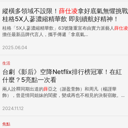
縱橫多領域不設限！
薛
仕
凌
拿好底氣無懼挑戰
桂格5X人蔘濃縮精華飲 即刻續航好精神！
桂格「5X人蔘濃縮精華飲」63號隆重宣布由實力派藝人
薛
仕
凌
擔任最新品牌代言人，攜手傳遞「拿底氣...
2025.06.04
生活
台劇《影后》空降Netflix排行榜冠軍！在紅
什麼？5亮點一次看
兩人詮釋同期出道的
薛
亞之（謝盈萱飾）和周凡（楊謹華
飾），曾是情同姐妹的閨蜜，變成再也不相見的決裂宿敵。...
2024.11.12
焦點