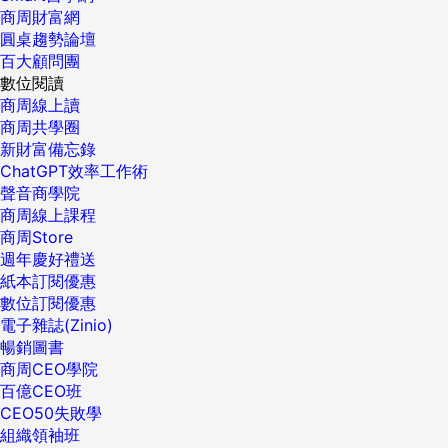
商周財富網
圓桌趨勢論壇
百大顧問團
數位閱讀
商周線上讀
商周共學圈
新財富備忘錄
ChatGPT效率工作術
聲音商學院
商周線上課程
商周Store
週年慶好禮送
紙本訂閱優惠
數位訂閱優惠
電子雜誌(Zinio)
暢銷圖書
商周CEO學院
百億CEO班
CEO50失敗學
組織領袖班