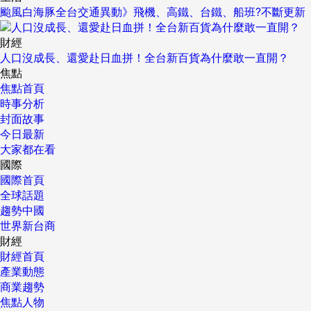
颱風白海豚全台交通異動》飛機、高鐵、台鐵、船班?不斷更新
財經
人口沒成長、還愛赴日血拼！全台新百貨為什麼敢一直開？
焦點
焦點首頁
時事分析
封面故事
今日最新
大家都在看
國際
國際首頁
全球話題
趨勢中國
世界新台商
財經
財經首頁
產業動態
商業趨勢
焦點人物