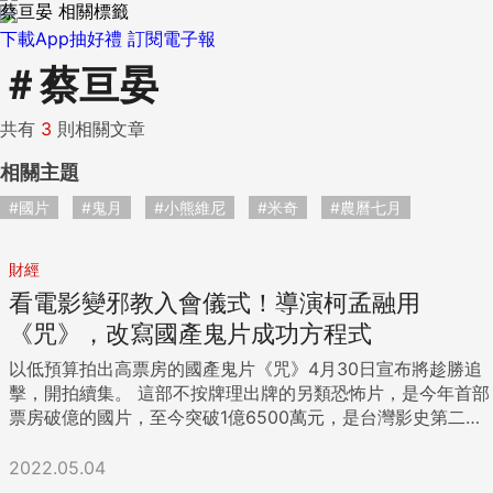
蔡亘晏 相關標籤
下載App抽好禮
訂閱電子報
＃
蔡亘晏
共有
3
則相關文章
相關主題
#國片
#鬼月
#小熊維尼
#米奇
#農曆七月
財經
看電影變邪教入會儀式！導演柯孟融用
《咒》，改寫國產鬼片成功方程式
以低預算拍出高票房的國產鬼片《咒》4月30日宣布將趁勝追
擊，開拍續集。 這部不按牌理出牌的另類恐怖片，是今年首部
票房破億的國片，至今突破1億6500萬元，是台灣影史第二賣
座的恐怖類型片，僅次於國片《返校》，連好萊塢大製作的
《厲陰宅》系列也輸它。 不同於《紅衣小女孩》、《粽邪》系
2022.05.04
列取材自台灣民間傳說，它，沒有大卡司，就連劇中的「鬼」