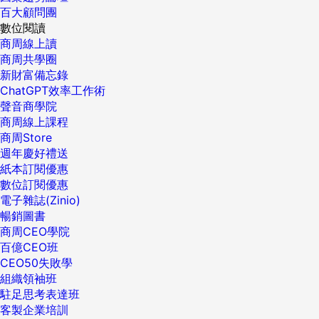
百大顧問團
數位閱讀
商周線上讀
商周共學圈
新財富備忘錄
ChatGPT效率工作術
聲音商學院
商周線上課程
商周Store
週年慶好禮送
紙本訂閱優惠
數位訂閱優惠
電子雜誌(Zinio)
暢銷圖書
商周CEO學院
百億CEO班
CEO50失敗學
組織領袖班
駐足思考表達班
客製企業培訓