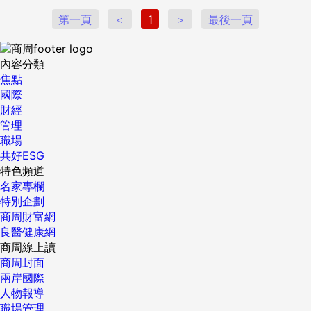
新聞，改編為3部恐怖短片，組成一部三段式電影《鬼島》，
第一頁
＜
1
＞
最後一頁
但連續兩次申請輔導金皆落選。原因是，評審認為三段式電影
不會受到主流市場的青睞。 面臨僵局的他，與編劇張喆崴決定
從3部短片中，留下一則最前衛、最實驗，卻也最難駕馭的故
內容分類
事，耗時二年重新編劇，也就是後來的《咒》。 三度叩關，這
焦點
部電影終於獲發輔導金，但，卻因「太另類」，製作前期遭受
國際
不少質疑，例如，「偽紀錄片會賣嗎？」「電影結局詛咒觀
財經
眾，作法會不會太激烈？」 《咒》的發行公司、牽猴子行銷總
管理
經理王師也不諱言，初期讀完劇本，團隊也曾建議刪除偽紀錄
職場
片的設定，原因是大量手持攝影，畫面晃動容易暈眩，對觀眾
共好ESG
來說既冷門也不討喜。但柯孟融堅持，打死不從。 為何在歷經
特色頻道
投資碰壁、製作受阻，卻始終沒放棄《咒》？柯孟融說，原因
名家專欄
是多年前，他給自己許下的一個願。 其實，柯孟融成名得早。
特別企劃
18歲，他就讀輔仁大學影像傳播學系，大一時期就以學生短片
商周財富網
《鬼印》在網路爆紅。不少片商洽談合作，知名電影《再見
良醫健康網
了，可魯》、《企鵝寶貝》預告片，都是他操刀剪輯，「那是
商周線上讀
我第一次嚐到成名的滋味。」 然而，畢業後正式出道，幾部執
商周封面
導的劇情長片，從驚悚片《絕命派對》到愛情片《打噴嚏》，
兩岸國際
市場反應卻不如預期。 「我一直沒有一部代表作。做導演這麼
人物報導
久，也快要40歲了，我想用電影定義自己是誰。」現年38歲的
職場管理