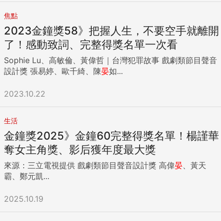
也不知名。 它也沒有鉅額造價。3千萬元的中小型製作成本，
焦點
僅《返校》的三分之一。 這部不符合賣座暢銷公式的電影，上
2023金鐘獎58》把握人生，不要空手就離開
映後卻破天荒，連4週蟬聯全國票房冠軍，刷新台灣影史最
「持久」鬼片紀錄。 究竟，《咒》如何改寫台灣恐怖類型片的
了！感動致詞、完整得獎名單一次看
成功方程式？ 《咒》講述一位單親媽媽李若男，因誤觸邪教禁
Sophie Lu、高敏倫、黃偉哲｜台灣犯罪故事 戲劇類節目聲音
地，受邪神詛咒糾纏六年的駭人經過。 劇情看似司空見慣，但
設計獎 張易婷、歐千綺、陳
晏
如...
電影卻以少見的偽紀錄片形式拍攝。劇中主角李若男手持攝影
機，就像一名YouTuber，記錄自己的撞鬼經歷，並使用大量自
2023.10.22
白，還透過鏡頭邀請觀眾一起誦讀神秘的咒語「火佛修一，心
薩嘸哞」⋯⋯ 《咒》少見以偽紀錄片形式拍攝，劇中主角李若
男（左）手持攝影機，拍下撞鬼經歷，並透過鏡頭與觀眾對
生活
話，創造打破第四面牆的觀影體驗。來源：牽猴子整合行銷提
金鐘獎2025》金鐘60完整得獎名單！楊謹華
供 當觀眾不疑有他，隨之默念這8字咒語時，故事卻來了一記
奪女主角獎、影后獲年度最大獎
回馬槍——原來，咒語之意，不在祈福，而是一場邪教的嫁禍
陷阱。唸了咒，你也會被拖入這場惡意詛咒。 《咒》的創意，
來源：三立電視提供 戲劇類節目聲音設計獎 高偉
晏
、黃天
不只停留在劇裡，還延伸到劇外世界，看電影，變成劇組精心
霸、鄭元凱...
策劃的邪教儀式。如導演柯孟融所說，「《咒》的本質，就是
一封（給觀眾的）詛咒信。」巧思顛覆鬼片的嚇人窠臼，使其
2025.10.19
在商業上取得巨大成功。 但，在電影爆紅之前，這份詛咒與驚
喜其實一度無緣面世。 5年前，柯孟融取材3則國內靈異社會