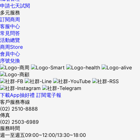
他，感嘆地說道。 《咒》，是他押上職業生涯的豪賭。為了籌
申請七天試閱
措《咒》，他自掏腰包投入數百萬元，甚至在過程中，推掉近
多元服務
千萬元、邀請他執導其他電影的片酬，就為了一口氣完成心
訂閱商周
願。 「拍到讓全世界永遠記得我，忘不了這部片。」他表示。
客服中心
在一群氣味相投的投資方、發行商支持下，這部片終於正式開
常見問答
拍。 華映娛樂副總經理郭志成觀察，恐怖類型電影其實是票房
活動總覽
雙面刃，一方面，有死忠的鬼片愛好者作為基本盤；但一方
商周Store
面，恐怖片也缺乏大宗的親子型觀眾，存在「票房天花板」。
會員中心
《咒》在先天限制下，卻吸引逾70萬名觀眾買票觀影，催出1.6
序號兌換
億票房，背後一大關鍵是電影早已埋下社群擴散的哏。 「每一
部經典的恐怖片，一定有個能洗腦人的記憶點，像是《七夜怪
談》貞子從電視機爬出來的瞬間，或是《鬼來電》的鈴聲弦
律。」柯孟融說，《咒》在劇本構思時，就植入讓觀眾「想忘
也忘不掉」的影音元素。 例如，《咒》中反覆出現的8字咒語
下載App抽好禮
訂閱電子報
「火佛修一，心薩嘸哞」，其實取自「禍福相依，死生有名」
客戶服務專線
的諧音。 編劇張喆崴說，為了創造這虛構的咒語，團隊諮詢了
(02) 2510-8888
傣語、古漢語等語言專家，最後以藏傳佛教的呼嘜唱法，打造
傳真
神秘感十足的諧音詞彙。 還有電影中的邪教手印，也是團隊從
(02) 2503-6989
數十種佛教手印的手法設計而成。 這兩項創意，沒多久就在影
服務時間
迷間引發模仿效應。《咒》上映期間，打開社群軟體
週一至週五09:00~12:00/13:30~18:00
Instagram、TikTok，就有人打著邪教手印、誦讀8字咒語。甚