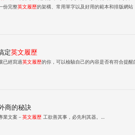
一份完整
英文履歷
的架構、常用單字以及好用的範本和排版網站
相處能適應團隊工作的人才，因此強調自己很能適應團體的典型
eam player.（我是個很有團隊精神的人）」，不過這又落入
更有效表現出你能與人共事合作的優點。 ● to mentor 輔導Mentored students in the in
h schools.（曾輔導過幾所高中的英語密集班學員。） ● to orchestrate 精心策畫；協調Orchestrated workshops,
es, and collaborations with other universities and com
 35 new volunteers on campus for the joint environmental
 Cleanup.（招募校內35名志工參加與Ocean Cleanup合辦的環境計畫。） 從上述例子便能看出此人
搞定
英文履歷
向人遊說具有說服力，不需直說自己有團隊精神，還是能輕易看出此人有團隊
讓已經寫過
英文履歷
的你，可以檢驗自己的內容是否有符合提醒
一種很陳腐的寫法就是「proven problem solving and c
就要想想你過去曾處理過的難題、解決過的任務，老實描述這些經驗，才能給面
ed urgent circumstances during career fairs for co
been assigned by the headquarters to _____ Star Media
st marketing campaigns.A collaborateB recruitC assistD com
 common goal.A resolvingB orchestratingC adaptingD evaluating解析： 1. 正
外商的秘訣
r Media公司最新的行銷活動。」選項A為合作、B為招募、C為協助
為協調、C為
專業文案－
英文履歷
工欲善其事，必先利其器。...
合題意為正解，描述身為經理，必須能夠「協調」好團隊運作方向