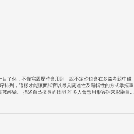
的履歷一目了然，不僅寫履歷時會用到，說不定你也會在多益考題中碰
想用形容詞來彰顯自
，若你寫了「Excellent graphic design skills（優秀的
經驗，反而更能凸顯個人特點。 ● to assist 協
日商業雜誌協助創作視覺媒體元素。） ● to craft 打造出
ight deadlines.（曾在極短期限要求內替數位世界公司打造出版面與標誌。） ●
ts with SD Media Company.（完成多項與SD媒體公司的視覺設計合作計