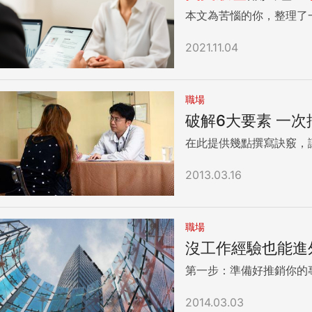
畫。） 以上述三個例子來說，能輕易看出此人曾參與過與平面設計相關的協助工作、設計內容與合作過的廠商，不靠花俏的形容詞，直接詳述實際經驗，
本文為苦惱的你，整理了
才是有意義又能顯現獨特經歷的履歷內容。 描述自己很有團隊精神許多企業會希望找到好
寫法就是「I am a t
2021.11.04
驗，來展現你能輕鬆適應團隊這方面的特質，反而可以
English programs of several hig
team-building activiti
職場
坊、團隊凝聚活動、和其他大學及公司的合作計畫。） ● to recruit 招募Recruited
program with the Ocean
破解6大要素 一次
學會辦過各項團體活動、並敢
在此提供幾點撰寫訣竅，
試者想強調自己問題解決能力很強，
力）」。想避免這種陳腔濫調，
2013.03.16
決Successfully resolv
表們解決緊急狀況。） ● to redesign 重新設計Redesigned old staff profiling methods to effectively save personnel workloads.（重新設計舊有的
員工檔案管理方式，以有效節省人員的工作量。） 【多益模擬試題】1. Ms. Lisa Mendes has 
Company with their late
職場
team of workers to achieve a
沒工作經驗也能進
總部指派去_____Sta
最新的行銷活動，為正解。 2. 正解為B。題意為「身為經理的主要職責之一，包含了_____統合團隊成員以達成共同目標。」選項A為解決、B
第一步：準備好推銷你的
合作、D為評估，故僅B符
2014.03.03