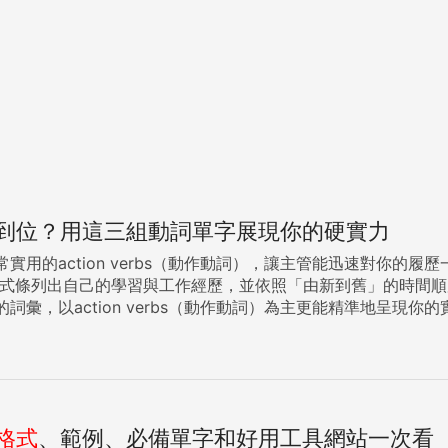
到位？用這三組動詞單字展現你的硬實力
實用的action verbs（動作動詞），讓主管能迅速對你
ion verbs（動作動詞）為主更能精準地呈現你的實戰經驗。 描述自己擅長的技能 許多人會
t、strong、professional都是很常見的履歷形容詞，不過舉個例子來說
「到底是怎麼個優秀法？」 每個人都能在履歷上寫自己很優秀，不過能明確呈現出別人無法複製的獨到
要的地方。此時靠具體的action verbs（動作動詞）來展現自己的實際
edia element creation for Daily Business Magazine.（曾於每
d logos for The Digital World under extremely t
格式
、範例、必備單字和好用工具網站一次看
eted multiple collaborated visual design projec