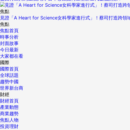
焦點
見證「A Heart for Science女科學家進行式」！蔡司打
焦點
焦點首頁
時事分析
封面故事
今日最新
大家都在看
國際
國際首頁
全球話題
趨勢中國
世界新台商
財經
財經首頁
產業動態
商業趨勢
焦點人物
投資理財