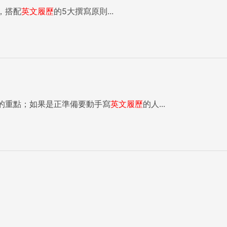
，搭配
英文履歷
的5大撰寫原則...
與他人無異、看不出特點的圈套。其實藉由描述你具備多種不同技能與經
tensive
panies in the department student association.（策畫系學會中的工作
有輔導學生的熱忱、替系
合作的能力與經驗。 描述問題解決能力許多應
的重點；如果是正準備要動手寫
英文履歷
的人...
ritical thinking skills（公認的問題解決與批判性思考能
試官耳目一新的感覺。 ● to resolve 解
rporate representatives on campus.（成功於校園就業博覽會中替企業代
plete 2. One of a manager’s major duties includes _____ a
解為C。題意為「Lisa Mendes小姐被
、D為完成，故僅C符合題意，她被指派「協助」Star Media公司
，以達成共同目標。...