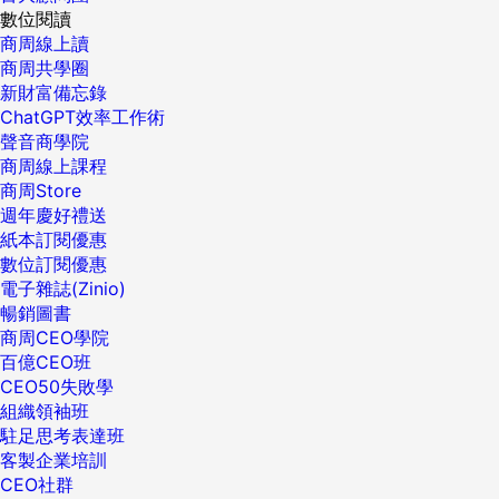
數位閱讀
商周線上讀
商周共學圈
新財富備忘錄
ChatGPT效率工作術
聲音商學院
商周線上課程
商周Store
週年慶好禮送
紙本訂閱優惠
數位訂閱優惠
電子雜誌(Zinio)
暢銷圖書
商周CEO學院
百億CEO班
CEO50失敗學
組織領袖班
駐足思考表達班
客製企業培訓
CEO社群