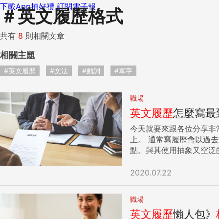
下載App抽好禮
訂閱電子報
＃
英文履歷格式
共有
8
則相關文章
相關主題
#英文履歷
#文法
#動詞
#單字
職場
英文履歷
怎麼寫最
今天就要來跟各位分享非常
上。 通常寫履歷會以過去式條列出自己的學習與工作經歷，並依照「由新到舊」的時間順序排列，這樣才能讓面試官以最具關連性及邏輯性的方式掌握重
點。與其使用抽象又空泛的詞彙，以act
己優異的技能，像excellen
平面設計技巧）」，只會讓面試官感到疑惑，就是
2020.07.22
經驗，便是寫履歷最困難但也最重
助Assisted in visual m
職場
Crafted layouts an
英文履歷
懶人包》
to complete 完成Compl