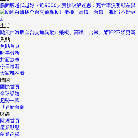
膽固醇越低越好？近9000人實驗破解迷思：死亡率沒明顯差異
生活
颱風白海豚全台交通異動》飛機、高鐵、台鐵、船班?不斷更新
焦點
焦點首頁
時事分析
封面故事
今日最新
大家都在看
國際
國際首頁
全球話題
趨勢中國
世界新台商
財經
財經首頁
產業動態
商業趨勢