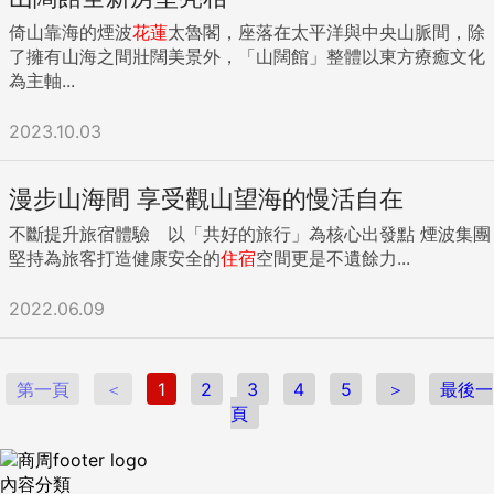
倚山靠海的煙波
花蓮
太魯閣，座落在太平洋與中央山脈間，除
了擁有山海之間壯闊美景外，「山闊館」整體以東方療癒文化
為主軸...
2023.10.03
漫步山海間 享受觀山望海的慢活自在
不斷提升旅宿體驗 以「共好的旅行」為核心出發點 煙波集團
堅持為旅客打造健康安全的
住宿
空間更是不遺餘力...
2022.06.09
第一頁
＜
1
2
3
4
5
＞
最後一
頁
內容分類