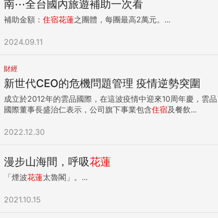
南⋯全台國內旅遊補助一次看
補助金額：
住宿
花蓮
之團體，每團最高2萬元。...
2024.09.11
財經
新世代CEO的危機問題管理 疫情逆勢突圍
成立於2012年的雲品國際，在這波疫情中迎來10周年慶，雲品
國際董事長盛治仁表示，公司旗下事業包含
住宿
及餐飲...
2022.12.30
漫步山海間，呼吸
花蓮
「煙波
花蓮
太魯閣」。...
2021.10.15