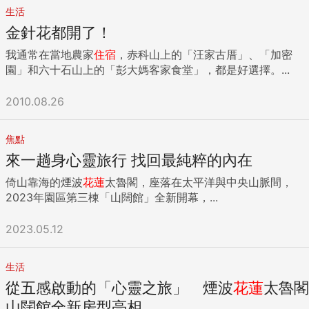
生活
金針花都開了！
我通常在當地農家
住宿
，赤科山上的「汪家古厝」、「加密
園」和六十石山上的「彭大媽客家食堂」，都是好選擇。...
2010.08.26
焦點
來一趟身心靈旅行 找回最純粹的內在
倚山靠海的煙波
花蓮
太魯閣，座落在太平洋與中央山脈間，
2023年園區第三棟「山闊館」全新開幕，...
2023.05.12
生活
從五感啟動的「心靈之旅」 煙波
花蓮
太魯閣
山闊館全新房型亮相