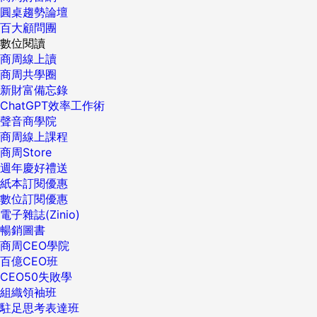
圓桌趨勢論壇
百大顧問團
數位閱讀
商周線上讀
商周共學圈
新財富備忘錄
ChatGPT效率工作術
聲音商學院
商周線上課程
商周Store
週年慶好禮送
紙本訂閱優惠
數位訂閱優惠
電子雜誌(Zinio)
暢銷圖書
商周CEO學院
百億CEO班
CEO50失敗學
組織領袖班
駐足思考表達班