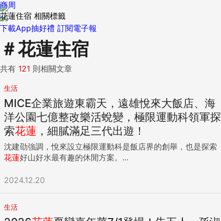
商周
花蓮住宿 相關標籤
下載App抽好禮
訂閱電子報
＃
花蓮住宿
共有
121
則相關文章
生活
MICE企業旅遊東霸天，遠雄悅來大飯店、海
洋公園七億整改樂活蛻變，極限運動科領軍探
索
花蓮
，細膩滿足三代出遊！
沈建劭強調，悅來設立極限運動科是飯店界的創舉，也是探索
花蓮
好山好水最有趣的休閒方案。...
2024.12.20
生活