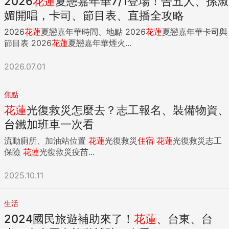
2026
花蓮
夏戀嘉年華7/1登場！告五人、孫淑
媚開唱，卡司、節目表、直播全攻略
2026
花蓮
夏戀嘉年華時間、地點 2026
花蓮
夏戀嘉年華卡司與
節目表 2026
花蓮
夏戀嘉年華煙火...
2026.07.01
焦點
花蓮
光復救災怎麼去？志工報名、裝備物資、
台鐵加班車一次看
流動廁所、加油站位置
花蓮
光復救災
住宿
花蓮
光復救災志工
保險
花蓮
光復救災疫苗...
2025.10.11
生活
2024國民旅遊補助來了！
花蓮
、台東、台