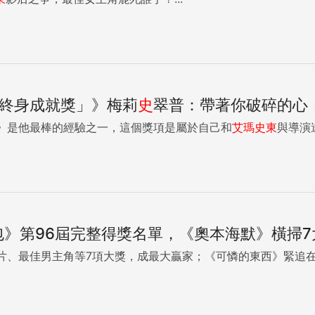
「終身成就獎」》梅莉
史
翠普：帶著你破碎的心
》是他最棒的經驗之一，這個獎項是屬於自己和
艾瑪
史
東
與導演達
人包》第96屆完整得獎名單，《奧本海默》橫掃
片、最佳男主角等7項大獎，成最大贏家；《可憐的東西》緊追在