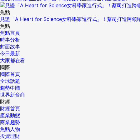
焦點
見證「A Heart for Science女科學家進行式」！蔡司打
焦點
焦點首頁
時事分析
封面故事
今日最新
大家都在看
國際
國際首頁
全球話題
趨勢中國
世界新台商
財經
財經首頁
產業動態
商業趨勢
焦點人物
投資理財