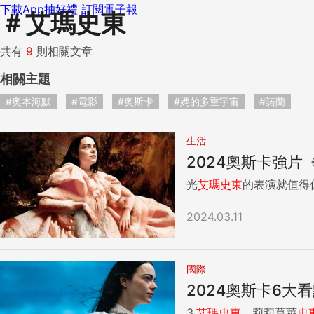
下載App抽好禮
訂閱電子報
＃
艾瑪史東
共有
9
則相關文章
相關主題
#奧本海默
#電影
#奧斯卡
#媽的多重宇宙
#諾蘭
生活
2024奧斯卡強
光
艾瑪
史
東
2024.03.11
國際
2024奧斯卡6大
3.
艾瑪
史
東
、莉莉葛萊
史