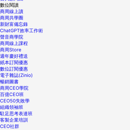
數位閱讀
商周線上讀
商周共學圈
新財富備忘錄
ChatGPT效率工作術
聲音商學院
商周線上課程
商周Store
週年慶好禮送
紙本訂閱優惠
數位訂閱優惠
電子雜誌(Zinio)
暢銷圖書
商周CEO學院
百億CEO班
CEO50失敗學
組織領袖班
駐足思考表達班
客製企業培訓
CEO社群