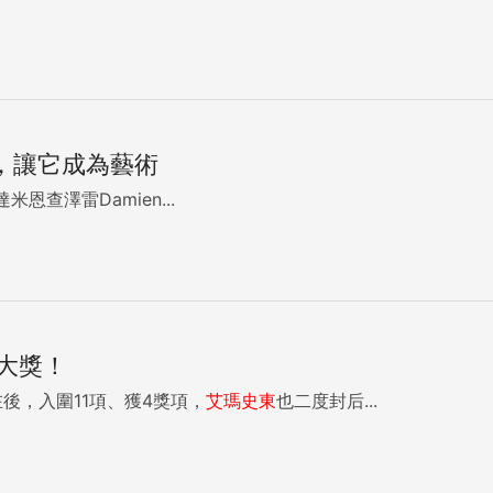
，讓它成為藝術
米恩查澤雷Damien...
7大獎！
後，入圍11項、獲4獎項，
艾瑪
史
東
也二度封后...