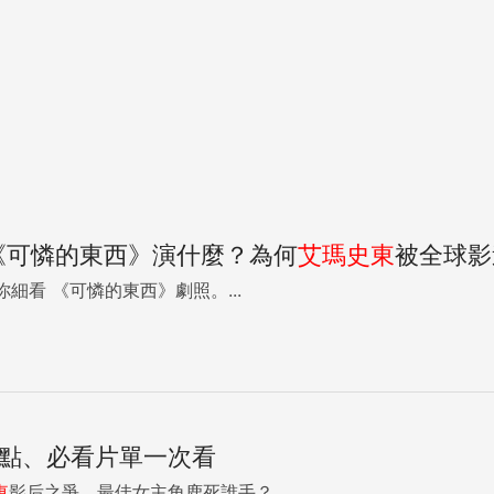
片《可憐的東西》演什麼？為何
艾瑪
史
東
被全球影
的表演就值得你細看 《可憐的東西》劇照。...
看點、必看片單一次看
東
影后之爭，最佳女主角鹿死誰手？...