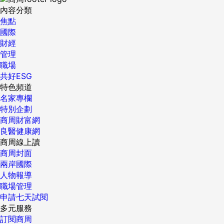
際一等獎。Safety Net是為應對日益嚴重的漁業濫捕問題而開
內容分類
發的一個可供小魚逃生的圓環，原理是通過在海洋中發光來指
焦點
示逃生道路。將其安裝在漁業用拖網上，就能減少捕撈後被重
國際
新投入海中也會死亡的小魚數量。Watson從RCA畢業後創辦
財經
了「Safety Net Technologies」公司，一直在為了將自己所
管理
開發技術變成商品而努力。此次獲獎之後，終於有望使其商品
職場
化。 該大獎賽的特點是，除了獎勵設計師本人1萬英鎊之外，
共好ESG
還會向其畢業學校捐贈1萬英鎊。而且，過去還有幾位獲得一等
特色頻道
獎或二等獎的人進入戴森公司工作。設計大賽體現了戴森站在
名家專欄
人才培養的角度促進設計工程領域發展的執著精神。（記者：
特別企劃
高橋美禮，《日經設計》） 〔宗旨與目的〕 每年在18個國家
商周財富網
舉辦，旨在鼓勵和培養新一代設計工程人才。 〔評審員〕 日
良醫健康網
本初審：柴田文江（產品設計師）、山根一真（寫實作家）等
商周線上讀
最終評審：詹姆斯·戴森 〔獎項〕 一等獎1名（獎勵獲獎者1萬
商周封面
英鎊，向其畢業學校捐贈1萬英鎊），日本一等獎1名（獎勵獲
兩岸國際
獎者1千英鎊，向其畢業學校捐贈1千英鎊） 〔報名徵資格與期
人物報導
限〕 工業設計、產品設計及工程專業學生，以及畢業不滿四年
職場管理
的畢業生均可報名。報名時間為2012年2月2日～8月2日。11
申請七天試閱
月14日公佈日本初審結果。 〔主辦方〕 詹姆斯·戴森基金會 ...
多元服務
訂閱商周