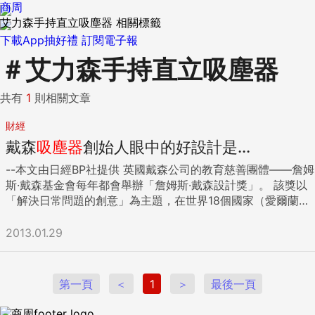
商周
艾力森手持直立吸塵器 相關標籤
下載App抽好禮
訂閱電子報
＃
艾力森手持直立吸塵器
共有
1
則相關文章
財經
戴森
吸塵器
創始人眼中的好設計是...
--本文由日經BP社提供 英國戴森公司的教育慈善團體——詹姆
斯·戴森基金會每年都會舉辦「詹姆斯·戴森設計獎」。 該獎以
「解決日常問題的創意」為主題，在世界18個國家（愛爾蘭、
美國、英國、義大利、澳大利亞、奧地利、荷蘭、加拿大、新
加坡、瑞士、西班牙、德國、日本、紐西蘭、法國、比利時、
2013.01.29
馬來西亞、俄羅斯）同時舉行。首先對通過各國初審作品進行
二次和三次評審，再由詹姆斯·戴森親自進行最終評審。 2012
年詹姆斯·戴森設計獎的各國初審結果於2012年11月8日公佈。
第一頁
＜
1
＞
最後一頁
隨後，又在英國進行了最終評審。結果，英國皇家藝術學院
（RCA）畢業生Dan Watson設計的「Safety Net」獲得了國