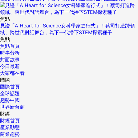
焦點
見證「A Heart for Science女科學家進行式」！蔡司打造跨領
域、跨世代對話舞台，為下一代播下STEM探索種子
焦點
焦點首頁
時事分析
封面故事
今日最新
大家都在看
國際
國際首頁
全球話題
趨勢中國
世界新台商
財經
財經首頁
產業動態
商業趨勢