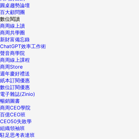
圓桌趨勢論壇
百大顧問團
數位閱讀
商周線上讀
商周共學圈
新財富備忘錄
ChatGPT效率工作術
聲音商學院
商周線上課程
商周Store
週年慶好禮送
紙本訂閱優惠
數位訂閱優惠
電子雜誌(Zinio)
暢銷圖書
商周CEO學院
百億CEO班
CEO50失敗學
組織領袖班
駐足思考表達班