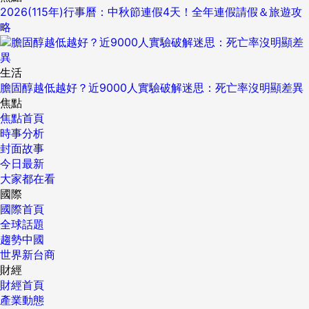
2026(115年)行事曆：中秋節連假4天！全年連假請假＆旅遊攻
略
生活
膽固醇越低越好？近9000人實驗破解迷思：死亡率沒明顯差異
焦點
焦點首頁
時事分析
封面故事
今日最新
大家都在看
國際
國際首頁
全球話題
趨勢中國
世界新台商
財經
財經首頁
產業動態