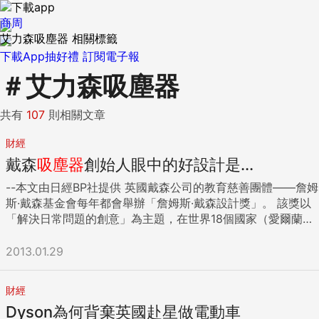
商周
艾力森吸塵器 相關標籤
下載App抽好禮
訂閱電子報
＃
艾力森吸塵器
共有
107
則相關文章
財經
戴森
吸塵器
創始人眼中的好設計是...
--本文由日經BP社提供 英國戴森公司的教育慈善團體——詹姆
斯·戴森基金會每年都會舉辦「詹姆斯·戴森設計獎」。 該獎以
「解決日常問題的創意」為主題，在世界18個國家（愛爾蘭、
美國、英國、義大利、澳大利亞、奧地利、荷蘭、加拿大、新
加坡、瑞士、西班牙、德國、日本、紐西蘭、法國、比利時、
2013.01.29
馬來西亞、俄羅斯）同時舉行。首先對通過各國初審作品進行
二次和三次評審，再由詹姆斯·戴森親自進行最終評審。 2012
財經
年詹姆斯·戴森設計獎的各國初審結果於2012年11月8日公佈。
Dyson為何背棄英國赴星做電動車
隨後，又在英國進行了最終評審。結果，英國皇家藝術學院