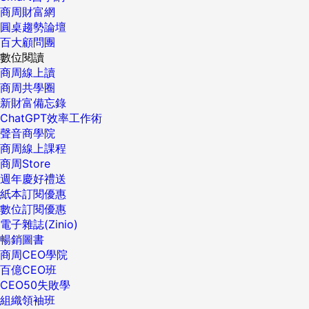
商周財富網
圓桌趨勢論壇
百大顧問團
數位閱讀
商周線上讀
商周共學圈
新財富備忘錄
ChatGPT效率工作術
聲音商學院
商周線上課程
商周Store
週年慶好禮送
紙本訂閱優惠
數位訂閱優惠
電子雜誌(Zinio)
暢銷圖書
商周CEO學院
百億CEO班
CEO50失敗學
組織領袖班