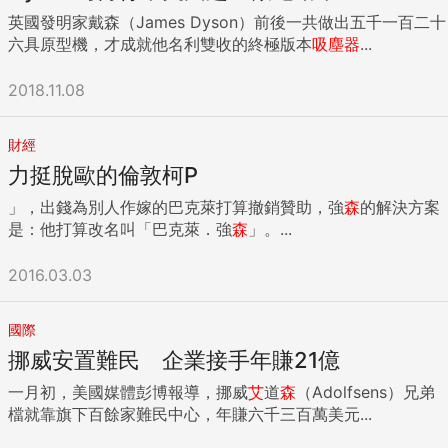
（RCA）畢業生Dan Watson設計的「Safety Net」獲得了國
英國發明家戴森（James Dyson）前後一共做出五千一百二十
際一等獎。Safety Net是為應對日益嚴重的漁業濫捕問題而開
六具原型機，才成就他名利雙收的終極版本
吸塵器
...
發的一個可供小魚逃生的圓環，原理是通過在海洋中發光來指
示逃生道路。將其安裝在漁業用拖網上，就能減少捕撈後被重
2018.11.08
新投入海中也會死亡的小魚數量。Watson從RCA畢業後創辦
了「Safety Net Technologies」公司，一直在為了將自己所
開發技術變成商品而努力。此次獲獎之後，終於有望使其商品
財經
化。 該大獎賽的特點是，除了獎勵設計師本人1萬英鎊之外，
力挺脫歐的倫敦柯P
還會向其畢業學校捐贈1萬英鎊。而且，過去還有幾位獲得一等
」，出錢為別人作嫁的巴克萊打算撤銷贊助，強
森
的解決方案
獎或二等獎的人進入戴森公司工作。設計大賽體現了戴森站在
是：他打算改名叫「巴克萊．強
森
」。...
人才培養的角度促進設計工程領域發展的執著精神。（記者：
高橋美禮，《日經設計》） 〔宗旨與目的〕 每年在18個國家
2016.03.03
舉辦，旨在鼓勵和培養新一代設計工程人才。 〔評審員〕 日
本初審：柴田文江（產品設計師）、山根一真（寫實作家）等
最終評審：詹姆斯·戴森 〔獎項〕 一等獎1名（獎勵獲獎者1萬
國際
英鎊，向其畢業學校捐贈1萬英鎊），日本一等獎1名（獎勵獲
挪威安置難民 企業接手年賺21億
獎者1千英鎊，向其畢業學校捐贈1千英鎊） 〔報名徵資格與期
限〕 工業設計、產品設計及工程專業學生，以及畢業不滿四年
一月初，美國媒體彭博報導，挪威
艾
道
森
（Adolfsens）兄弟
的畢業生均可報名。報名時間為2012年2月2日～8月2日。11
檔就靠旗下百餘家難民中心，年賺六千三百萬美元...
月14日公佈日本初審結果。 〔主辦方〕 詹姆斯·戴森基金會 ...