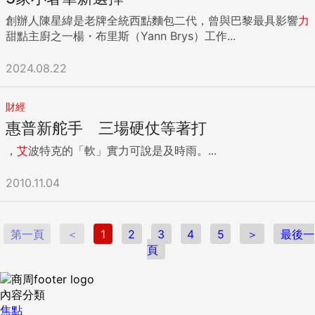
創辦人陳星緯是老牌全統西點麵包二代，曾與巴黎最具影響
力
甜點主廚之一楊・布里斯（Yann Brys）工作...
2024.08.22
財經
惠普新舵手 三場硬仗等著打
，
艾
波特克的「軟」實力可說是及時雨。...
2010.11.04
第一頁
＜
1
2
3
4
5
＞
最後一
頁
內容分類
焦點