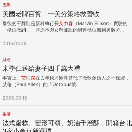
國際
美國老牌百貨 一美分策略救營收
最後的王牌則是新科執行長
艾
力
森
（Marvin Ellison）實驗的
「櫃位微調」：將原本與女鞋並設的男鞋櫃位搬到男裝旁...
2016.04.28
財經
宋學仁送給妻子四千萬大禮
事實上，
艾
理
森
在去年秋才剛剛替代了微軟創始人之一保羅．
艾倫（Paul Allen）的「Octopus號...
2005.09.15
生活
法式蛋糕、變形可頌、奶油千層酥，開箱台北
3家小奢華新選擇