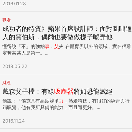
2016.01.28
職場
成功者的特質》蘋果首席設計師：面對咄咄逼
人的賈伯斯，偶爾也要做做樣子唬弄他
懂得說「不」的強納
森
．
艾
夫 在體育界以外的領域，實在很難
定奪某某人是第一。...
2018.05.22
財經
戴森父子檔：有線
吸塵器
將如恐龍滅絕
他說：「傑克具有高度競爭
力
，熱愛科技，有很好的經營與行
銷嗅覺，他有我所具備的能力，而且還更好。...
2016.11.24