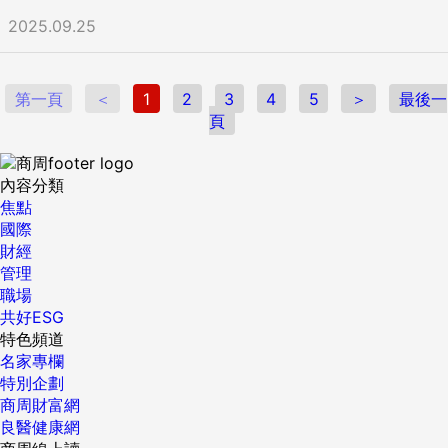
2025.09.25
第一頁
＜
1
2
3
4
5
＞
最後一
頁
內容分類
焦點
國際
財經
管理
職場
共好ESG
特色頻道
名家專欄
特別企劃
商周財富網
良醫健康網