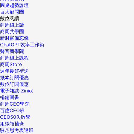
圓桌趨勢論壇
百大顧問團
數位閱讀
商周線上讀
商周共學圈
新財富備忘錄
ChatGPT效率工作術
聲音商學院
商周線上課程
商周Store
週年慶好禮送
紙本訂閱優惠
數位訂閱優惠
電子雜誌(Zinio)
暢銷圖書
商周CEO學院
百億CEO班
CEO50失敗學
組織領袖班
駐足思考表達班