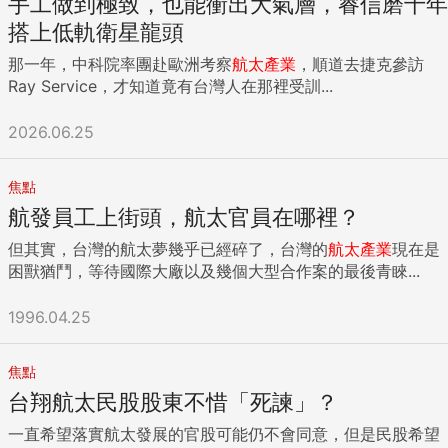
手工做到極致，也能衝出大氣層，睿信磨十年
搭上低軌衛星龍頭
那一年，中科院率團赴歐洲考察
航太產業
，順道去捷克參訪
Ray Service，才知道竟有台灣人在那裡受訓...
2026.06.25
焦點
航發員工上街頭，航太官員在哪裡？
但其實，台灣的航太夢幾乎已經碎了，台灣的
航太產業
現在是
困獸猶鬥，等待國際大廠以及幾個大型合作案的最後青睞...
1996.04.25
焦點
台翔航太民股股東不惜「死諫」？
一直希望落實航太發展的官股可能仍不會同意，但是民股希望