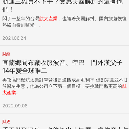
航運三雄買不下手？受惠美國解封的還有他
們！
悶了一整年的台灣
航太產業
，也隨著美國解封、國內旅遊恢復
熱絡而看到曙光。...
2021.06.24
財經
宜蘭鄉間布廠收服波音、空巴 門外漢父子
14年變全球唯二
再攻高門檻航太業訂單背後是逾四成高毛利率 但劉宗熹並不甘
於醫材生意，他為公司立下另一個目標：要挑戰門檻更高的
航
太產業
...
2022.09.08
財經