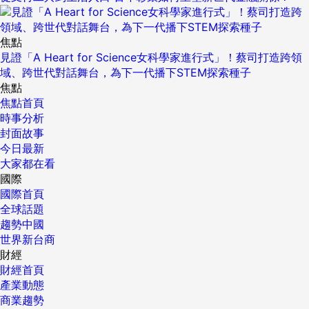
焦點
見證「A Heart for Science女科學家進行式」！蔡司打造跨領
域、跨世代對話舞台，為下一代播下STEM探索種子
焦點
焦點首頁
時事分析
封面故事
今日最新
大家都在看
國際
國際首頁
全球話題
趨勢中國
世界新台商
財經
財經首頁
產業動態
商業趨勢