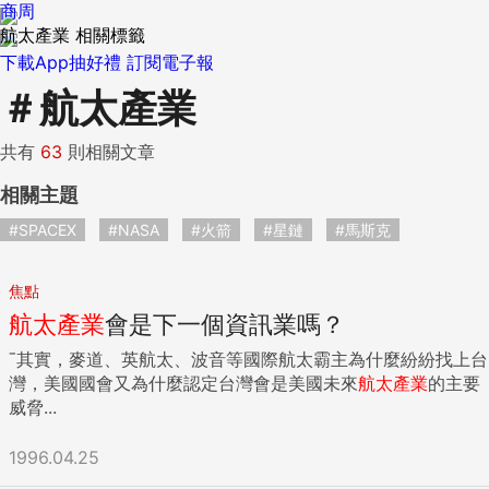
商周
航太產業 相關標籤
下載App抽好禮
訂閱電子報
＃
航太產業
共有
63
則相關文章
相關主題
#SPACEX
#NASA
#火箭
#星鏈
#馬斯克
焦點
航太產業
會是下一個資訊業嗎？
ˉ其實，麥道、英航太、波音等國際航太霸主為什麼紛紛找上台
灣，美國國會又為什麼認定台灣會是美國未來
航太產業
的主要
威脅...
1996.04.25