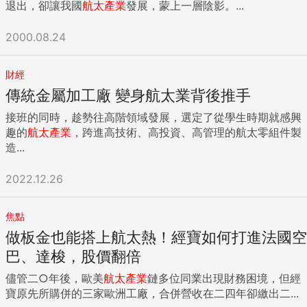
退出，卻讓我國
航太產業
發展，蒙上一層陰影。...
2000.08.24
財經
傳統金屬加工廠 變身航太業背後推手
接班的同時，趁勢往高階領域發展，選定了從學生時期就感興
趣的
航太產業
，跨進高技術、高投資、高管理的航太零組件製
造...
2022.12.26
焦點
做板金也能搭上航太熱！經寶如何打進法國空
巴、達梭，股價翻倍
儘管二○年後，歐美
航太產業
鏈多位同業出現財務困境，但經
寶原先所購併的三家歐洲工廠，合併營收在二四年卻繳出二...