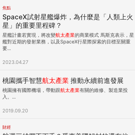
焦點
SpaceX試射星艦爆炸，為什麼是「人類上火
星」的重要里程碑？
星艦計畫若實現，將改變
航太產業
的商業模式 馬斯克表示，星
艦對近期的發射業務，以及SpaceX行星際探索的目標至關重
要...
2023.04.27
桃園攜手智慧
航太產業
推動永續前進發展
桃園擁有國際機場，帶動跟
航太產業
有關的維修、製造業投
入。...
2019.09.20
財經