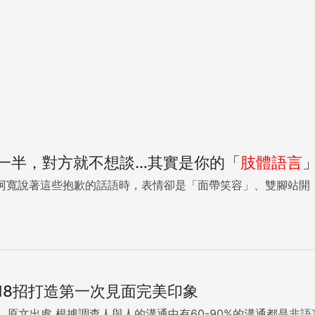
一半，對方就不想談…其實是你的「
肢體語言
有點對應不上的感覺…… 阿寬說著這些抱歉的話語時，表情卻是「面帶笑容」、雙
18招打造第一次見面完美印象
本文獲科技報橘授權刊登，原文出處 根據調查人與人的溝通中有60-90%的溝