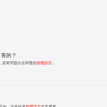
」害的？
腳站開，原來問題出在阿寬的
肢體語言
...
通都是非語言的，這意味著
肢體語言
非常重要...