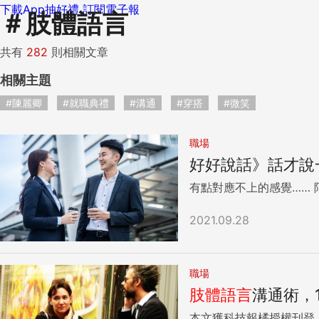
下載App抽好禮
訂閱電子報
＃
肢體語言
共有
282
則相關文章
相關主題
#陳麗卿
#就職典禮
#溝通
#穿搭
#微笑
職場
好好說話》話才說
2021.09.28
職場
肢體語言
溝通術，