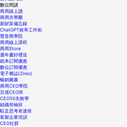
數位閱讀
商周線上讀
商周共學圈
新財富備忘錄
ChatGPT效率工作術
聲音商學院
商周線上課程
商周Store
週年慶好禮送
紙本訂閱優惠
數位訂閱優惠
電子雜誌(Zinio)
暢銷圖書
商周CEO學院
百億CEO班
CEO50失敗學
組織領袖班
駐足思考表達班
客製企業培訓
CEO社群