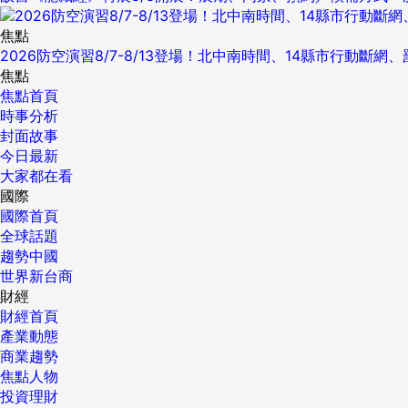
焦點
2026防空演習8/7-8/13登場！北中南時間、14縣市行動斷網
焦點
焦點首頁
時事分析
封面故事
今日最新
大家都在看
國際
國際首頁
全球話題
趨勢中國
世界新台商
財經
財經首頁
產業動態
商業趨勢
焦點人物
投資理財