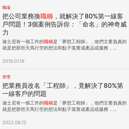
人，越容易感覺到停滯 以前還是上班族的時候，曾經有人告訴
我：「交換名片之後，就用『企業規模』和『職位』去判斷對
職場
方，思考要用什麼態度應對。」 如果只用「企業規模」和「職
把公司業務換
職稱
，就解決了80%第一線客
位」當成自己唯一的價值標準，用名片上的頭銜去判斷對方
戶問題！3個案例告訴你：「命名」的神奇威
「地位是否高於自己」，這樣的人，很有可能到了某個階段就
力
會遭遇職涯迷霧。因為總有一天自己會停止升遷，再也沒有辦
法提升自我價值。 越是明顯強調同期文化的公司，升遷停滯就
迪士尼有一個工作的
職稱
是「夢想工程師」，他們主要負責的
越容易引發職涯迷霧的問題。因為對職位抱有執念的人，一旦
就是把那些天馬行空的想法和點子落實成產品或服務，...
面臨升遷停滯，就會失去努力的方向而陷入「迷霧」中。 真正
停滯的不是升遷，如果想走出「迷霧」，又該怎麼做呢？ 當
2019.01.19
然，解決辦法之一就是「繼續往上爬」。可上班族一旦到了50
歲之後，「對升遷的企圖心」會急速下降，就連「想升遷」的
管理
念頭也會在42歲時出現轉變。也就是說，大家都心知肚明，繼
續往上爬已經很困難。 問題並非出在停止升遷，而是拒絕承認
把業務員改名「工程師」，竟解決了80%第
自己已經不再成長，停止主動對公司貢獻能力。這「另一座高
一線客戶的問題
原」，才是問題的關鍵。 長期從事同一項工作的結果，除了熟
練以外，有時還會讓人變得就此滿足，最後導致對新的挑戰失
迪士尼有一個工作的
職稱
是「夢想工程師」，他們主要負責的
去興趣，也喪失學習動力，面臨「成長不上不下」的狀態。這
就是把那些天馬行空的想法和點子落實成產品或服務，...
種現象就稱為「工作內容停滯」，類似之前提過的過度適應。
反思自己下意識的「執念」 有些人可能會說「我完全不想升
2022.08.12
遷」。不過，「完全沒想過要升遷，因此對工作也總是敷衍了