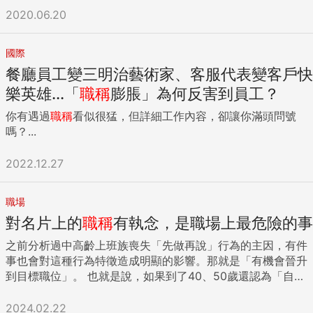
2020.06.20
國際
餐廳員工變三明治藝術家、客服代表變客戶快
樂英雄...「
職稱
膨脹」為何反害到員工？
你有遇過
職稱
看似很猛，但詳細工作內容，卻讓你滿頭問號
嗎？...
2022.12.27
職場
對名片上的
職稱
有執念，是職場上最危險的事
之前分析過中高齡上班族喪失「先做再說」行為的主因，有件
事也會對這種行為特徵造成明顯的影響。那就是「有機會晉升
到目標職位」。 也就是說，如果到了40、50歲還認為「自己
有升遷的可能」，相對的行動力就會變得越來越差，不願再挑
戰新事物。 換句話說就是，「追求職位」會阻礙「先做再說」
2024.02.22