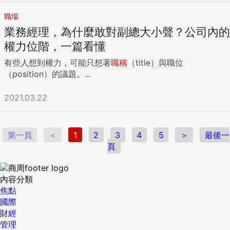
事」的人，說不定其實心裡同樣隱藏著「對職位的執念」？或
職場
許正因為拒絕面對同期比自己更快升遷的複雜情緒，所以才會
業務經理，為什麼敢對副總大小聲？公司內的
說服自己「我完全不想升遷」？ 另外，也有人會這麼說：
「反正中高齡上班族老是搶走年輕人的機會也不太好。」 「我
權力位階，一篇看懂
們這些老人應該趕快『讓路』給那些20、30歲、優秀的年輕人
有些人想到權力，可能只想著
職稱
（title）與職位
才對。」 如果從年輕員工和整體組織接下來的成長來說，這種
（position）的議題。...
說法聽起來確實很有「道理」。只不過，這難道不也是為了掩
蓋自己面臨「工作內容停滯」的一種藉口嗎？ 中高齡上班族應
2021.03.22
該要做的，是正視自己在無意識間被灌輸的「對職位的執
念」，把問題的焦點從「升遷停滯」，回歸到「工作內容停
滯」上。 來源：春天出版社 如同上表所示，透過統計數據分
析也可以發現，走出同期文化的「跨界」經驗，可以激發員工
第一頁
＜
1
2
3
4
5
＞
最後一
「先做再說」的行為。包括「長期派駐海外（1年以上）」、
頁
「參與公司外部的讀書會與交流會」、「創立新規事業」、
「派駐集團其他公司」等。 思考看看： 你是否用公司給予的
內容分類
「職位」標準來判斷自己的工作表現？除了職位以外，你認為
焦點
還可以用什麼來評斷自己的工作品質呢？ 「同期」的觀念是否
國際
讓你產生過度的競爭意識？請回想看看，在比自己年輕的晚輩
財經
當中，是否有讓你覺得值得尊敬的人？ ＊本文摘錄自春天出版
管理
《職業生涯不留遺憾的40歲後的工作術》 {DS_BOX_36963}