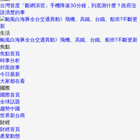
台灣首度「斷網演習」手機降速30分鐘，到底測什麼？政府沒
說清楚的事
生活
颱風白海豚全台交通異動》飛機、高鐵、台鐵、船班?不斷更新
焦點
焦點首頁
時事分析
封面故事
今日最新
大家都在看
國際
國際首頁
全球話題
趨勢中國
世界新台商
財經
財經首頁
產業動態