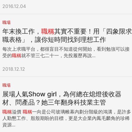
2016.12.04
職場
年末換工作，
職稱
其實不重要！用「四象限求
職表格」，讓你短時間找到理想工作
每次上求職平台，都很盲目不知道從何開始，看到勉強可以接
受的
職稱
就不管三七二十一，先投履歷再說...
2018.12.12
職場
展場人氣Show girl，為何總在熄燈後收器
材、問產品？她三年翻身科技業主管
職稱
溢價
職稱
一向是公司玻璃帷幕內劃分階級的鴻溝，是許多
人勤懇工作、殷殷期盼的目標，更是大企業內鳳毛麟角的珍稀
資源...