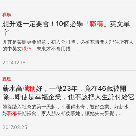
的心態。一旦不斷拘泥於「怎麼做才能繼續往上爬」這種辦公
室政治，只會讓人變得害怕失敗，不再採取行動。 但，既然追
職場
求更高的職位，這股熱情會轉化為工作鬥志，結果卻對中高齡
想升遷一定要會！10個必學「
職稱
」英文單
上班族帶來負面影響，這一點各位難道不覺得意外嗎？接下來
就讓我們進一步深入探討。 一旦走錯「登頂路線」便會誤入
字
「職涯迷霧」 人的成長不可能一路向上，過程中一定會遇到
尤其是菜鳥更要留意，初入公司時，必須花時間去記住所有人
「不上不下」的停滯狀態。上班族的職業生涯也是一樣，一個
的中英文
職稱
，未來才不會用錯。...
人的職業生涯不會是一條不斷向上的「上坡路」，一定會在哪
個階段遇上「高原」。 上班族的職業生涯，從進入公司到某個
2014.12.16
階段為止，一路都會快速向上。這股升遷的速度總有一天會面
臨停滯，這種職涯高原又被稱為「升遷停滯」。 既然所有人都
不可能永遠不斷晉升，因此只要是上班族，每個人都可能會遭
職場
遇升遷停滯。 這應該是再明白不過的事實，然而，為什麼升遷
薪水高
職稱
好，一做23年，竟在46歲被開
停滯會成為中高齡上班族憂鬱的間接原因呢？很有可能就是
除...即使是幸福企業，也不該把人生託付給它
「對職位懷有執念」的緣故。一心只把「升遷」當成成長指標
的人，一旦踏入升遷停滯期，就會迷失成長的方向。 這種看不
她從踏入社會的第一天起，幸運得出奇，被好企業、好薪水、
到將來職涯路的心理狀態，也稱為「職涯迷霧」。迷霧過度清
好
職稱
長期餵食，家人朋友都羨慕她，讓她失去警覺，...
晰或濃密不散，都會衍生出問題。也就是說，職涯會因為「迷
霧」的狀況而迷失方向。對於中高齡上班族來說，甚至會因為
2017.02.25
遭遇職涯迷霧，因此陷入停滯的狀態。 越是執迷於「職位」的