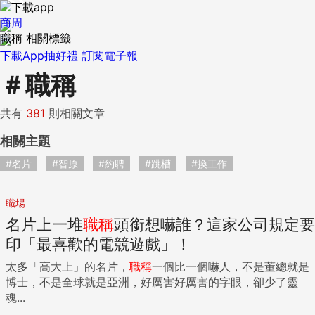
商周
職稱 相關標籤
下載App抽好禮
訂閱電子報
＃
職稱
共有
381
則相關文章
相關主題
#名片
#智原
#約聘
#跳槽
#換工作
職場
名片上一堆
職稱
頭銜想嚇誰？這家公司規定要
印「最喜歡的電競遊戲」！
太多「高大上」的名片，
職稱
一個比一個嚇人，不是董總就是
博士，不是全球就是亞洲，好厲害好厲害的字眼，卻少了靈
魂...