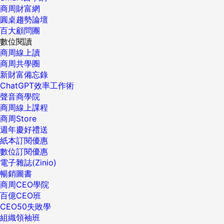
商周財富網
圓桌趨勢論壇
百大顧問團
數位閱讀
商周線上讀
商周共學圈
新財富備忘錄
ChatGPT效率工作術
聲音商學院
商周線上課程
商周Store
週年慶好禮送
紙本訂閱優惠
數位訂閱優惠
電子雜誌(Zinio)
暢銷圖書
商周CEO學院
百億CEO班
CEO50失敗學
組織領袖班