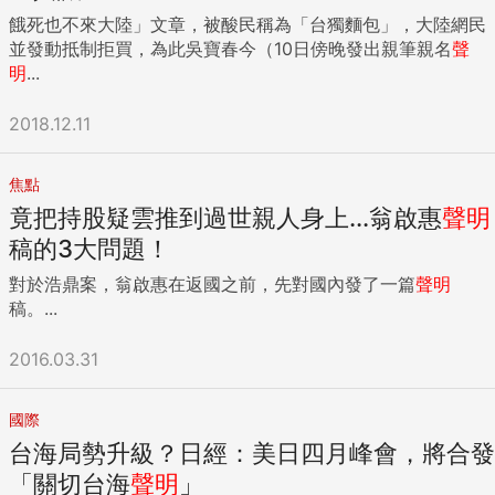
餓死也不來大陸」文章，被酸民稱為「台獨麵包」，大陸網民
並發動抵制拒買，為此吳寶春今（10日傍晚發出親筆親名
聲
明
...
2018.12.11
焦點
竟把持股疑雲推到過世親人身上...翁啟惠
聲明
稿的3大問題！
對於浩鼎案，翁啟惠在返國之前，先對國內發了一篇
聲明
稿。...
2016.03.31
國際
台海局勢升級？日經：美日四月峰會，將合發
「關切台海
聲明
」