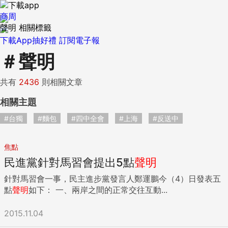
商周
聲明 相關標籤
下載App抽好禮
訂閱電子報
＃
聲明
共有
2436
則相關文章
相關主題
#台獨
#麵包
#四中全會
#上海
#反送中
焦點
民進黨針對馬習會提出5點
聲明
針對馬習會一事，民主進步黨發言人鄭運鵬今（4）日發表五
點
聲明
如下： 一、兩岸之間的正常交往互動...
2015.11.04