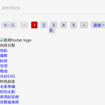
2017.05.12
第一頁
＜
1
2
3
4
5
＞
最後一
頁
內容分類
焦點
國際
財經
管理
職場
共好ESG
特色頻道
名家專欄
特別企劃
商周財富網
良醫健康網