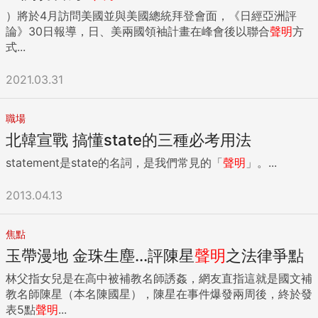
）將於4月訪問美國並與美國總統拜登會面，《日經亞洲評
論》30日報導，日、美兩國領袖計畫在峰會後以聯合
聲明
方
式...
2021.03.31
職場
北韓宣戰 搞懂state的三種必考用法
statement是state的名詞，是我們常見的「
聲明
」。...
2013.04.13
焦點
玉帶漫地 金珠生塵...評陳星
聲明
之法律爭點
林父指女兒是在高中被補教名師誘姦，網友直指這就是國文補
教名師陳星（本名陳國星），陳星在事件爆發兩周後，終於發
表5點
聲明
...