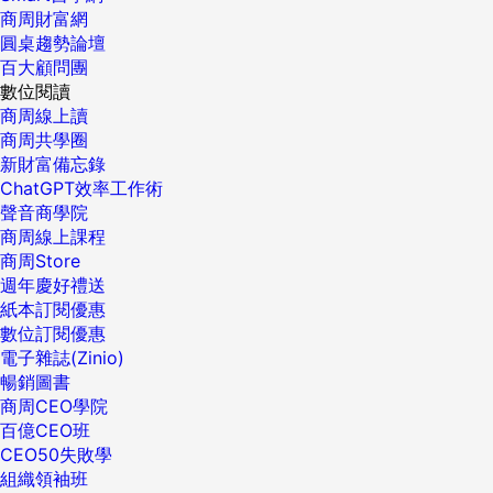
商周財富網
圓桌趨勢論壇
百大顧問團
數位閱讀
商周線上讀
商周共學圈
新財富備忘錄
ChatGPT效率工作術
聲音商學院
商周線上課程
商周Store
週年慶好禮送
紙本訂閱優惠
數位訂閱優惠
電子雜誌(Zinio)
暢銷圖書
商周CEO學院
百億CEO班
CEO50失敗學
組織領袖班