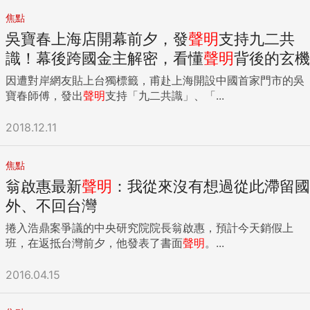
焦點
吳寶春上海店開幕前夕，發
聲明
支持九二共
識！幕後跨國金主解密，看懂
聲明
背後的玄機
因遭對岸網友貼上台獨標籤，甫赴上海開設中國首家門市的吳
寶春師傅，發出
聲明
支持「九二共識」、「...
2018.12.11
焦點
翁啟惠最新
聲明
：我從來沒有想過從此滯留國
外、不回台灣
捲入浩鼎案爭議的中央研究院院長翁啟惠，預計今天銷假上
班，在返抵台灣前夕，他發表了書面
聲明
。...
2016.04.15