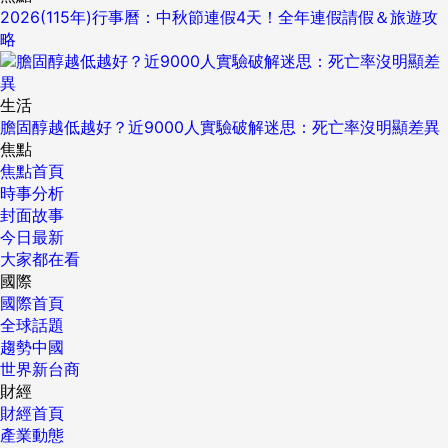
2026(115年)行事曆：中秋節連假4天！全年連假請假＆旅遊攻
略
生活
膽固醇越低越好？近9000人實驗破解迷思：死亡率沒明顯差異
焦點
焦點首頁
時事分析
封面故事
今日最新
大家都在看
國際
國際首頁
全球話題
趨勢中國
世界新台商
財經
財經首頁
產業動態