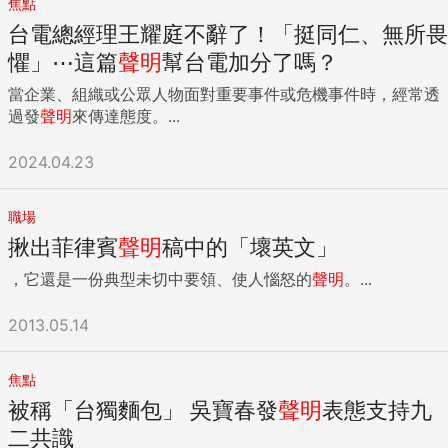
焦點
台電總經理王耀庭不辭了！「挺同仁、無所畏
懼」⋯這篇
聲明
幫台電加分了嗎？
當企業、組織或公眾人物面對重要事件或危機事件時，經常透
過發
聲明
來傳達態度。...
2024.04.23
職場
揪出菲律賓
聲明
稿中的「壞英文」
，它還是一份典型未切中要領、使人惱怒的
聲明
。...
2013.05.14
焦點
被稱「台獨麵包」 吳寶春發
聲明
表態支持九
二共識