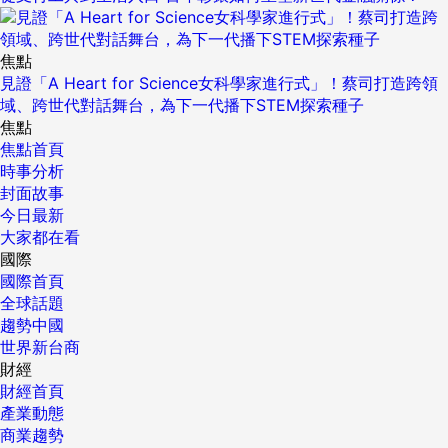
焦點
見證「A Heart for Science女科學家進行式」！蔡司打造跨領
域、跨世代對話舞台，為下一代播下STEM探索種子
焦點
焦點首頁
時事分析
封面故事
今日最新
大家都在看
國際
國際首頁
全球話題
趨勢中國
世界新台商
財經
財經首頁
產業動態
商業趨勢