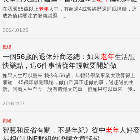
在我國65歲以上
老年
人中，有超過4成曾經歷過睡眠障礙，這
成為值得關注的健康議題。...
2024.01.25
職場
一個56歲的退休外商老總：如果
老年
生活想
快樂點，這6件事情從年輕就要開始做
如果人生可以重來 我今年56歲，年輕時學業事業大致算得上
順遂，45歲即離開職場，做自己真正想做的事，過想過的生
活。回看人生至今，說有遺憾太沉重，但如果可以重來，我想
我會做以下幾件不一樣的事。 「堅持念有興趣的科系，和英文
長期交朋友」 學校所學基本決定日後職業內容，如果不是志趣
2016.11.17
所在，後果是大把人生在沉悶無趣中度過，混得差的在溫飽線
上掙扎，混得好的多些金錢名聲回報，仍難以實現自我。做喜
職場
歡做的事不能保證成功，但能保證較有效的學習成長和較大程
智慧和反省有關，不是年紀》從中
老年
人好容
度的容忍挫折，還能讓人在離開職場後，延續所長，過較有樂
趣和意義的退休生活。 許多人離開校園後最常用到的學科就是
易相信LINE群組的唬爛文章談起...