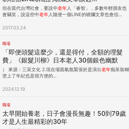
英文，無論工作、娛樂、旅行、上網，英文已是現代生活不可
但在當代台灣社會，要說中
老年
人「睿智」，多數年輕朋友也
或缺的工具。雖然英文不好一樣可以過日子，但如果好並善加
會竊笑，說這些中
老年
人隨便一個LINE的唬爛文章也會信...
利用，可以大幅擴展人生可能性。學英文，在校時不一定要得
高分，但一定要和它做朋友，語言不是在課堂上學的，是長期
2017.03.24
接觸累積的結果。 「遠離香煙，一周至少運動三次」 年輕很
難真正了解健康的重要，有壞習慣通常也不會立即得到懲罰，
但「不是不報，時後未到」，影響健康的因子，經過長期累
職場
積，中年後會一一顯現。我從17歲起抽了近30年香煙，差點完
「即便頭髮這麼少，還是得付，全額的理髮
全毀掉對下半場人生的大好期待，幸好10年前辛苦戒掉，直到
費」《銀髮川柳》日本老人30個銀色幽默
現在還常自問，當時何苦招惹這個有百害而無一利的傢伙。 健
康管理不出飲食和運動，我不後悔從未努力節制飲食，因為我
） 來源：三采文化 2.現在場面氣氛緊張於是演出
老年
痴呆裝糊
認為醇酒美食是美好人生的重要成分，別太過分就好。運動不
塗上了年紀也是很方便的...
一樣，尤其年過中年，決定生活品質的經常不是金錢地位，而
是運動習慣，但別等中年才開始培養這個習慣，存「健康本」
2024.12.19
要趁早，許多人在醫生強迫下才開始運動，只怕為時已晚。
「學習投資理財，建立正確金錢觀」 財務自由才能盡情享受人
生，對多數人來說，要做到，除了努力工作外，還必須靠投資
職場
理財。我年輕時參加過股友社，買過垃圾債基金，幾乎全以全
太早開始養老，日子會漫長無趣！50到79歲
軍覆沒收場，回想起來不是運氣不好，而是不懂理財，求貪求
才是人生最精彩的30年
短的下場。不管學校所學為何，有目標和系統的理財都是現代