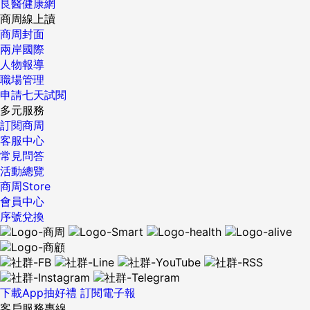
良醫健康網
有比以前更多出國度假打工的機會，有人說在國外餐廳或屠宰
商周線上讀
廠工作對往後事業沒幫助，浪費時間，我卻舉雙手雙腳贊成，
商周封面
原因是不管目的為賺第一桶金，或旅遊開眼界，甚至只為逃離
兩岸國際
家庭束縛，只要有勇氣走出舒適圈，都能從適應陌生，克服困
人物報導
難過程中，學到一生受用的生活技能。 「不要因為『時間到
職場管理
了』而結婚生子」 多數人都會結婚生子，但有多少人真正問過
申請七天試閱
自己為何要做這件事？事實是，家庭之於人生是把雙刃劍，和
多元服務
諧的婚姻生活、良好的親子關係，賦予人們生命的意義和打拼
訂閱商周
的動力，問題家庭則可能是悲慘生活的主要苦痛來源，家庭生
客服中心
活好或不好，無關運氣，取決於當事人是否成熟思考。 如果心
常見問答
中有疑惑，最好不要在親友催促或社會眼光下，倉促成家或生
活動總覽
小孩，人生是自己的，即使父母也只能從旁幫點忙，不能代替
商周Store
度過，如果日後出問題，別人更無法一起承擔後果。這不是鼓
會員中心
勵單身，我認為家庭對人生有極大正面意義，只是成本很高，
序號兌換
做決定前務必想清楚，否則寧晚勿早，寧缺勿濫。 以上與還在
人生上半場的年輕朋友們分享，明知該做的事，不要等到幾歲
以後才做，因為快樂生活不是天上掉下來的，而是好習慣長期
累積來的，共勉之！ ...
下載App抽好禮
訂閱電子報
客戶服務專線