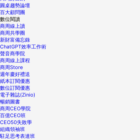
圓桌趨勢論壇
百大顧問團
數位閱讀
商周線上讀
商周共學圈
新財富備忘錄
ChatGPT效率工作術
聲音商學院
商周線上課程
商周Store
週年慶好禮送
紙本訂閱優惠
數位訂閱優惠
電子雜誌(Zinio)
暢銷圖書
商周CEO學院
百億CEO班
CEO50失敗學
組織領袖班
駐足思考表達班