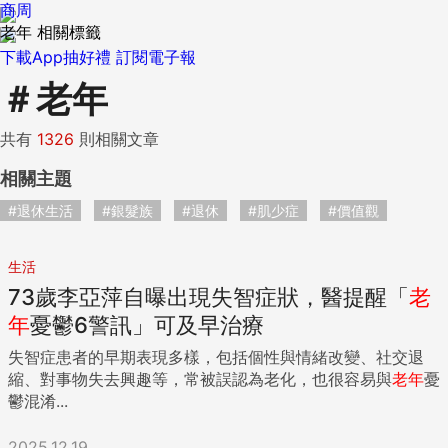
商周
老年 相關標籤
下載App抽好禮
訂閱電子報
＃
老年
共有
1326
則相關文章
相關主題
#退休生活
#銀髮族
#退休
#肌少症
#價值觀
生活
73歲李亞萍自曝出現失智症狀，醫提醒「
老
年
憂鬱6警訊」可及早治療
失智症患者的早期表現多樣，包括個性與情緒改變、社交退
縮、對事物失去興趣等，常被誤認為老化，也很容易與
老年
憂
鬱混淆...
2025.12.19