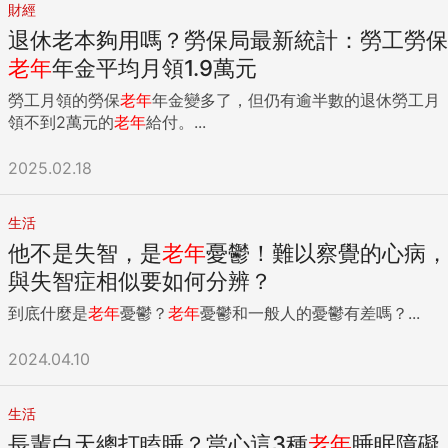
財經
退休老本夠用嗎？勞保局最新統計：勞工勞保
老年
年金平均月領1.9萬元
勞工月領的勞保
老年
年金變多了，但仍有逾半數的退休勞工月
領不到2萬元的
老年
給付。...
2025.02.18
生活
他不是失智，是
老年
憂鬱！難以察覺的心病，
與失智症相似要如何分辨？
到底什麼是
老年
憂鬱？
老年
憂鬱和一般人的憂鬱有差嗎？...
2024.04.10
生活
長輩白天總打瞌睡？當心這3種
老年
睡眠障礙