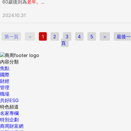
人的必修科目。 金錢之於人生的重要性不言可喻，但說到底錢
60歲後則為
老年
。...
只是工具，不是目標本身，重點是「夠」，不是「多」。年輕
時為達到財務自由，努力賺錢，用力省錢，不在話下，步入中
2024.10.31
年跨越溫飽線後，應該逐漸把注意力轉到「聰明花錢」，善加
利用積蓄完成人生目標，做錢的主人，而不是錢的奴隸。 「從
小養成閱讀和旅行的習慣」 閱讀的最大功用是培養「獨立自主
第一頁
＜
1
2
3
4
5
＞
最後一
的精神世界」，有此內心世界，無論在人生任何階段都較清楚
頁
為何而戰，而不會總在隨波逐流，渾渾噩噩中消磨生命。看什
麼主題的書不是重點，只要能啟發思想就好，但不能用網路取
代深度閱讀。有閱讀習慣的好處在年輕時較看不出來，中年後
內容分類
對生活品質的影響越發明顯。 旅行的功用和閱讀相近，同樣可
焦點
以擴大視野、學習新知，另外它還很好玩，尤其時間多的退休
國際
人士喜歡到處遊山玩水。但如果注意觀察經常趴趴走的銀髮族
財經
群，會發現他們大都年輕時就經常旅行，這點和閱讀也很像，
管理
兩者都是一種習慣，養成後終生相隨，反之，如果年輕時不練
職場
習，老來很難開始。 「善加利用gap year，到國外度假打工」
共好ESG
第一次聽聞Gap Year這個名詞，我已不年輕，很可惜，因為這
特色頻道
個想法太棒了，從人生一個階段進入下一個階段前，給自己一
名家專欄
個暫時從慣性生活中脫離的機會，經由當志工、旅行，或學一
特別企劃
門技術，接觸陌生環境，檢視人生方向。我認為它帶給人最大
商周財富網
的學習不是新知識，而是真正為自己的人生負責。 現代年輕人