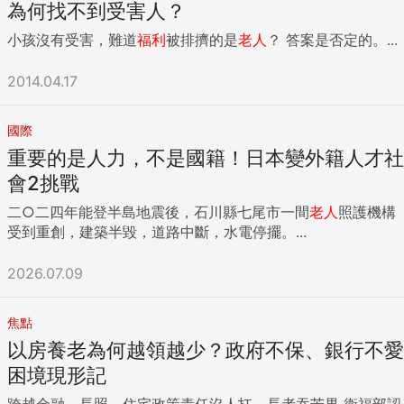
為何找不到受害人？
小孩沒有受害，難道
福利
被排擠的是
老人
？ 答案是否定的。...
2014.04.17
國際
重要的是人力，不是國籍！日本變外籍人才社
會2挑戰
二○二四年能登半島地震後，石川縣七尾市一間
老人
照護機構
受到重創，建築半毀，道路中斷，水電停擺。...
2026.07.09
焦點
以房養老為何越領越少？政府不保、銀行不愛
困境現形記
跨越金融、長照、住宅政策責任沒人扛，長者吞苦果 衛福部認