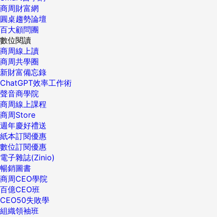
商周財富網
圓桌趨勢論壇
百大顧問團
數位閱讀
商周線上讀
商周共學圈
新財富備忘錄
ChatGPT效率工作術
聲音商學院
商周線上課程
商周Store
週年慶好禮送
紙本訂閱優惠
數位訂閱優惠
電子雜誌(Zinio)
暢銷圖書
商周CEO學院
百億CEO班
CEO50失敗學
組織領袖班