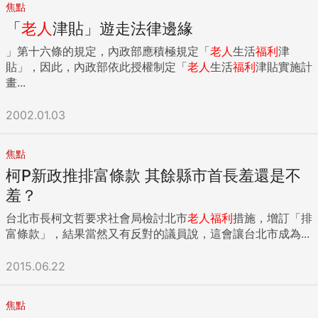
焦點
「
老人
津貼」遊走法律邊緣
」第十六條的規定，內政部應積極規定「
老人
生活
福利
津
貼」，因此，內政部依此授權制定「
老人
生活
福利
津貼實施計
畫...
2002.01.03
焦點
柯P新政推排富條款 其餘縣市首長羞還是不
羞？
台北市長柯文哲要求社會局檢討北市
老人
福利
措施，增訂「排
富條款」，結果當然又有反對的議員說，這會讓台北市成為...
2015.06.22
焦點