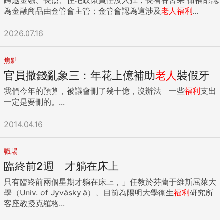
為金融商品由金管會主管；金管會認為這涉及
老人
福利
...
2026.07.16
焦點
官員撒錢亂象三：年花上億補助
老人
裝假牙
我們今年的預算，被議會刪了幾十億，沒辦法，一些
福利
支出
一定是要刪的。...
2014.04.16
職場
臨終前2週 才躺在床上
只有臨終前兩個星期才躺在床上，」任教於芬蘭于維斯屈萊大
學（Univ. of Jyväskylä）、目前為陽明大學衛生
福利
研究所
客座教授克羅格...