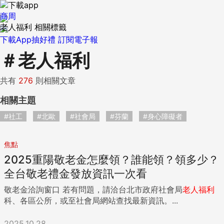
商周
老人福利 相關標籤
下載App抽好禮
訂閱電子報
＃
老人福利
共有
276
則相關文章
相關主題
#社工
#北歐
#社會局
#芬蘭
#身心障礙者
焦點
2025重陽敬老金怎麼領？誰能領？領多少？
全台敬老禮金發放資訊一次看
敬老金洽詢窗口 若有問題，請洽台北市政府社會局
老人
福利
科、各區公所，或至社會局網站查找最新資訊。...
2025.10.28