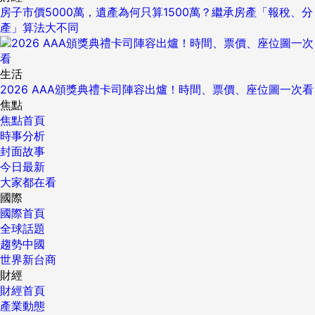
房子市價5000萬，遺產為何只算1500萬？繼承房產「報稅、分
產」算法大不同
生活
2026 AAA頒獎典禮卡司陣容出爐！時間、票價、座位圖一次看
焦點
焦點首頁
時事分析
封面故事
今日最新
大家都在看
國際
國際首頁
全球話題
趨勢中國
世界新台商
財經
財經首頁
產業動態