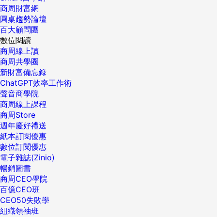
商周財富網
圓桌趨勢論壇
百大顧問團
數位閱讀
商周線上讀
商周共學圈
新財富備忘錄
ChatGPT效率工作術
聲音商學院
商周線上課程
商周Store
週年慶好禮送
紙本訂閱優惠
數位訂閱優惠
電子雜誌(Zinio)
暢銷圖書
商周CEO學院
百億CEO班
CEO50失敗學
組織領袖班