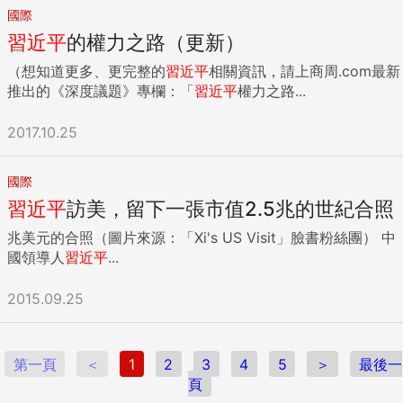
國際
習近平
的權力之路（更新）
（想知道更多、更完整的
習近平
相關資訊，請上商周.com最新
推出的《深度議題》專欄：「
習近平
權力之路...
2017.10.25
國際
習近平
訪美，留下一張市值2.5兆的世紀合照
兆美元的合照（圖片來源：「Xi's US Visit」臉書粉絲團） 中
國領導人
習近平
...
2015.09.25
第一頁
＜
1
2
3
4
5
＞
最後一
頁