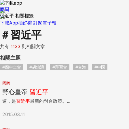
商周
習近平 相關標籤
下載App抽好禮
訂閱電子報
＃
習近平
共有
1133
則相關文章
相關主題
#四中全會
#胡錦濤
#拜習會
#台海
#中國
國際
野心皇帝
習近平
這，是
習近平
最新的對台政策。...
2015.03.11