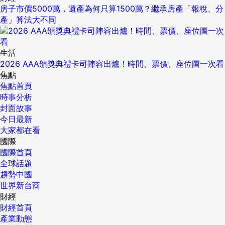
房子市價5000萬，遺產為何只算1500萬？繼承房產「報稅、分
產」算法大不同
生活
2026 AAA頒獎典禮卡司陣容出爐！時間、票價、座位圖一次看
焦點
焦點首頁
時事分析
封面故事
今日最新
大家都在看
國際
國際首頁
全球話題
趨勢中國
世界新台商
財經
財經首頁
產業動態