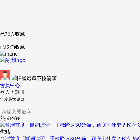
已加入收藏
已取消收藏
會員中心
登出
登入
/
註冊
年度最大優惠
熱搜內容
焦點
台灣首度「斷網演習」手機降速30分鐘，到底測什麼？政府沒