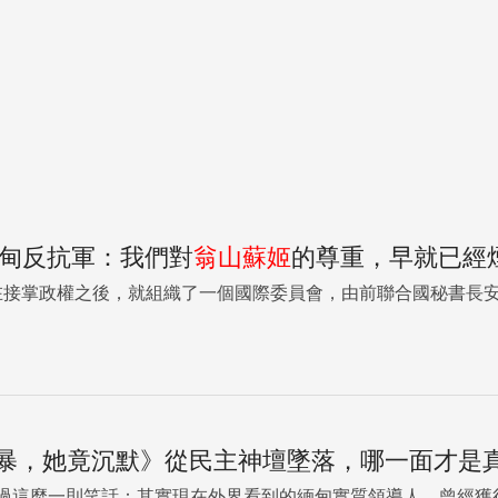
緬甸反抗軍：我們對
翁山蘇姬
的尊重，早就已經
在接掌政權之後，就組織了一個國際委員會，由前聯合國秘書長安南
暴，她竟沉默》從民主神壇墜落，哪一面才是
刊登過這麼一則笑話：其實現在外界看到的緬甸實質領導人，曾經