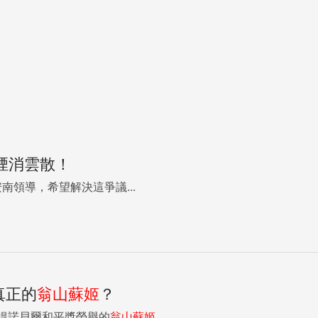
煙消雲散！
領導，希望解決這爭議...
真正的
翁山蘇姬
？
獲得諾貝爾和平獎榮譽的
翁山蘇姬
...