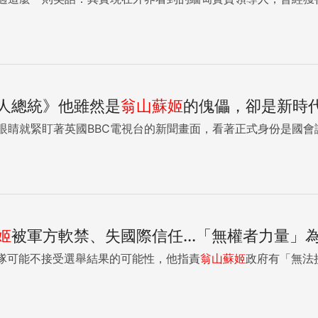
人總統》他雖然是
翁山蘇姬
的傀儡，卻是新時
的眼睛就緊盯著英國BBC電視台的新聞畫面，看著正式身份是國
姬
被軍方軟禁、失國際信任...「無權者力量」
隊可能不接受選舉結果的可能性，他指責
翁山蘇姬
政府有「無法接