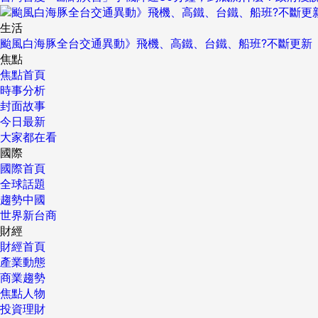
生活
颱風白海豚全台交通異動》飛機、高鐵、台鐵、船班?不斷更新
焦點
焦點首頁
時事分析
封面故事
今日最新
大家都在看
國際
國際首頁
全球話題
趨勢中國
世界新台商
財經
財經首頁
產業動態
商業趨勢
焦點人物
投資理財