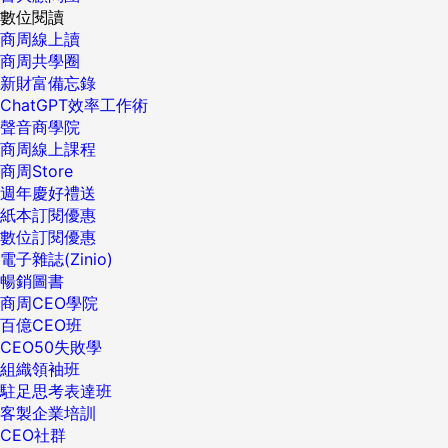
數位閱讀
商周線上讀
商周共學圈
新財富備忘錄
ChatGPT效率工作術
聲音商學院
商周線上課程
商周Store
週年慶好禮送
紙本訂閱優惠
數位訂閱優惠
電子雜誌(Zinio)
暢銷圖書
商周CEO學院
百億CEO班
CEO50失敗學
組織領袖班
駐足思考表達班
客製企業培訓
CEO社群