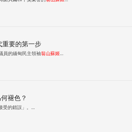
代重要的第一步
會議員的緬甸民主領袖
翁山蘇姬
...
為何褪色？
受的錯誤」。...