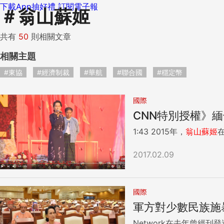
下載App抽好禮
訂閱電子報
＃
翁山蘇姬
共有
50
則相關文章
相關主題
#東協
#經濟制裁
#華航
#聯合國
#穩定幣
國際
CNN特別授權》
1:43 2015年，
翁山蘇姬
2017.02.09
國際
軍方對少數民族施
Network在去年曾經