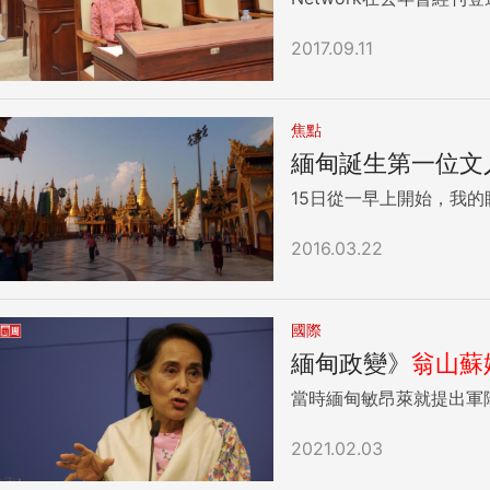
2017.09.11
焦點
緬甸誕生第一位文
15日從一早上開始，我
2016.03.22
國際
緬甸政變》
翁山蘇
當時緬甸敏昂萊就提出軍
2021.02.03