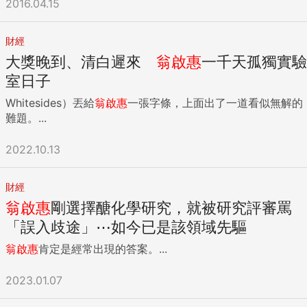
2016.04.15
財經
大獎晚到、清白遲來
翁啟惠
一千天孤獨實驗
室日子
Whitesides）丟給
翁啟惠
一張字條，上面出了一道看似無解的
難題。...
2022.10.13
財經
翁啟惠
剛選擇醣化學研究，就被研究評審罵
「誤入歧途」⋯如今已是該領域先驅
翁啟惠
肯定是經常出現的答案。...
2023.01.07