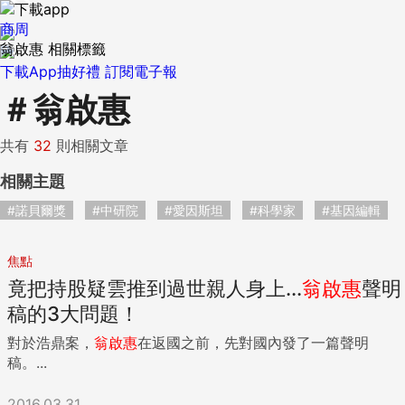
商周
翁啟惠 相關標籤
下載App抽好禮
訂閱電子報
＃
翁啟惠
共有
32
則相關文章
相關主題
#諾貝爾獎
#中研院
#愛因斯坦
#科學家
#基因編輯
焦點
竟把持股疑雲推到過世親人身上...
翁啟惠
聲明
稿的3大問題！
對於浩鼎案，
翁啟惠
在返國之前，先對國內發了一篇聲明
稿。...
2016.03.31