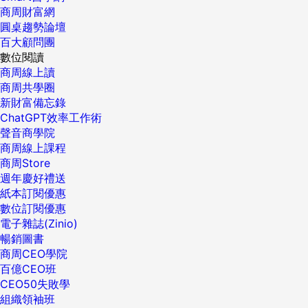
商周財富網
圓桌趨勢論壇
百大顧問團
數位閱讀
商周線上讀
商周共學圈
新財富備忘錄
ChatGPT效率工作術
聲音商學院
商周線上課程
商周Store
週年慶好禮送
紙本訂閱優惠
數位訂閱優惠
電子雜誌(Zinio)
暢銷圖書
商周CEO學院
百億CEO班
CEO50失敗學
組織領袖班