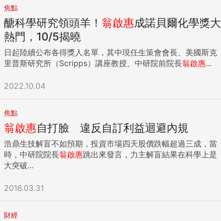
焦點
醣科學研究領頭羊！
翁啟惠
成諾貝爾化學獎大
熱門，10/5揭曉
日起陸續公布各得獎人名單，其中現任生策會會長、美國斯克
里普斯研究所（Scripps）講座教授、中研院前院長
翁啟惠
...
2022.10.04
焦點
翁啟惠
自打臉 違反自訂利益迴避內規
浩鼎生技解盲不如預期，投資市場四天股價跌幅超過三成，當
時，中研院院長
翁啟惠
跳出來發言，力主解盲結果在科學上是
大突破...
2016.03.31
財經