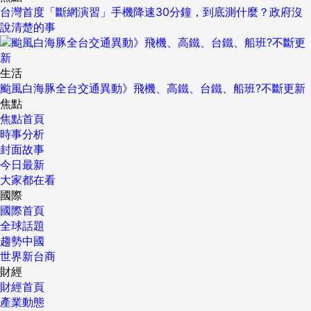
台灣首度「斷網演習」手機降速30分鐘，到底測什麼？政府沒
說清楚的事
生活
颱風白海豚全台交通異動》飛機、高鐵、台鐵、船班?不斷更新
焦點
焦點首頁
時事分析
封面故事
今日最新
大家都在看
國際
國際首頁
全球話題
趨勢中國
世界新台商
財經
財經首頁
產業動態