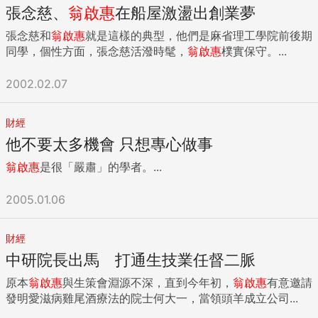
張念慈、
翁啟惠
在船屋激盪出創業夢
張念慈和
翁啟惠
就是這樣的典型，他們是麻省理工學院前後期
同學，個性方面，張念慈活潑時髦，
翁啟惠
樸實保守。...
2002.02.07
財經
他不要太多機會 只想專心做事
翁啟惠
是很「嚴肅」的學者。...
2005.01.06
財經
中研院長出馬 打通生技業任督二脈
原本
翁啟惠
與生策會淵源不深，直到今年初，
翁啟惠
有意邀請
發明愛滋病雞尾酒療法的院士何大一，當領頭羊成立公司...