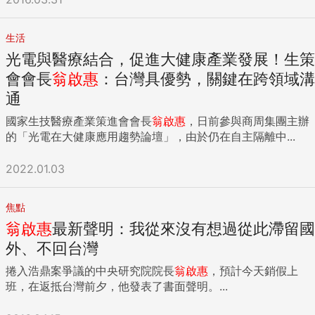
生活
光電與醫療結合，促進大健康產業發展！生策
會會長
翁啟惠
：台灣具優勢，關鍵在跨領域溝
通
國家生技醫療產業策進會會長
翁啟惠
，日前參與商周集團主辦
的「光電在大健康應用趨勢論壇」，由於仍在自主隔離中...
2022.01.03
焦點
翁啟惠
最新聲明：我從來沒有想過從此滯留國
外、不回台灣
捲入浩鼎案爭議的中央研究院院長
翁啟惠
，預計今天銷假上
班，在返抵台灣前夕，他發表了書面聲明。...