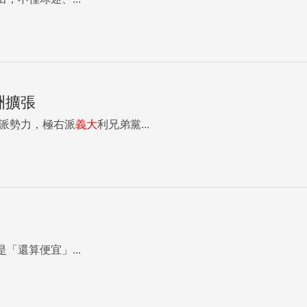
洲擴張
派勢力，極右派
義大
利兄弟黨...
「還算便宜」...