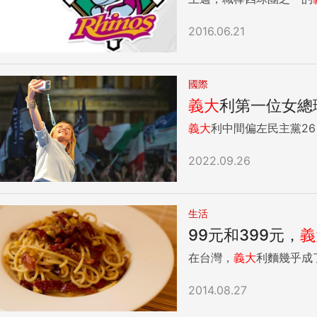
2016.06.21
國際
義大
利第一位女總
義大
利中間偏左民主黨2
2022.09.26
生活
99元和399元，
義
在台灣，
義大
利麵幾乎成
2014.08.27