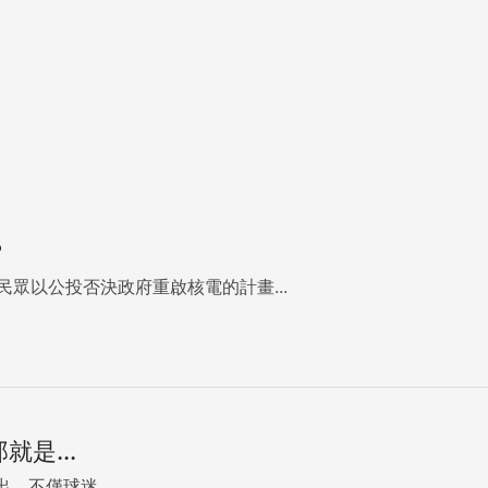
？
民眾以公投否決政府重啟核電的計畫...
是...
不僅球迷、...