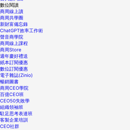
數位閱讀
商周線上讀
商周共學圈
新財富備忘錄
ChatGPT效率工作術
聲音商學院
商周線上課程
商周Store
週年慶好禮送
紙本訂閱優惠
數位訂閱優惠
電子雜誌(Zinio)
暢銷圖書
商周CEO學院
百億CEO班
CEO50失敗學
組織領袖班
駐足思考表達班
客製企業培訓
CEO社群