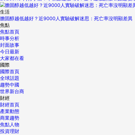
生活
膽固醇越低越好？近9000人實驗破解迷思：死亡率沒明顯差異
焦點
焦點首頁
時事分析
封面故事
今日最新
大家都在看
國際
國際首頁
全球話題
趨勢中國
世界新台商
財經
財經首頁
產業動態
商業趨勢
焦點人物
投資理財