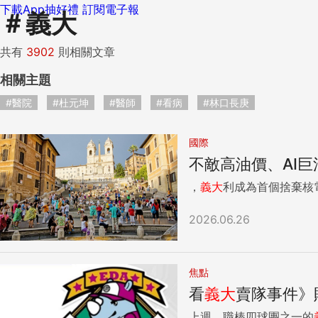
下載App抽好禮
訂閱電子報
＃
義大
共有
3902
則相關文章
相關主題
#醫院
#杜元坤
#醫師
#看病
#林口長庚
國際
不敵高油價、AI
，
義大
利成為首個捨棄核
2026.06.26
焦點
看
義大
賣隊事件》
上週，職棒四球團之一的