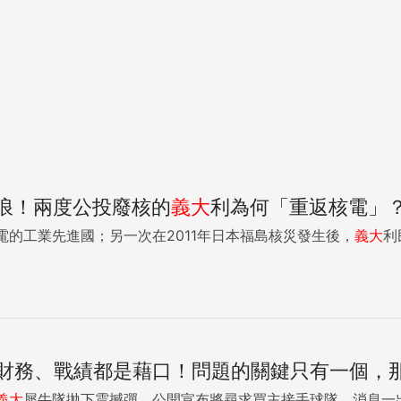
巨浪！兩度公投廢核的
義大
利為何「重返核電」
電的工業先進國；另一次在2011年日本福島核災發生後，
義大
利
財務、戰績都是藉口！問題的關鍵只有一個，那就
義大
犀牛隊拋下震撼彈，公開宣布將尋求買主接手球隊，消息一出，